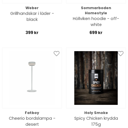
Weber
Sommarboden
Grillhandskar i läder -
Homestyle
Höllviken hoodie - off-
black
white
399 kr
699 kr
Fatboy
Holy Smoke
Cheerio bordslampa -
Spicy Chicken krydda
desert
175g