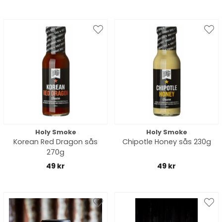
Holy Smoke
Holy Smoke
Korean Red Dragon sås
Chipotle Honey sås 230g
270g
49 kr
49 kr