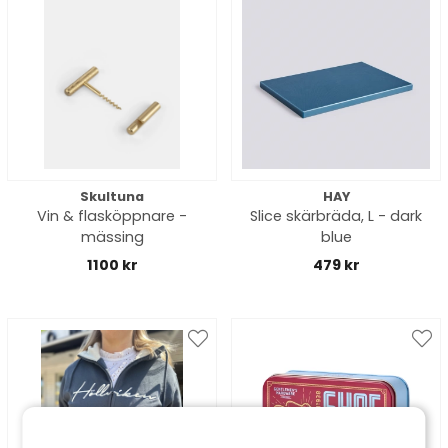
Skultuna
HAY
Vin & flasköppnare -
Slice skärbräda, L - dark
mässing
blue
1100 kr
479 kr