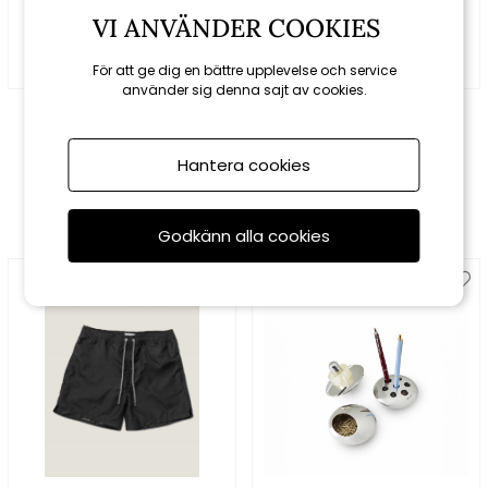
VI ANVÄNDER COOKIES
För att ge dig en bättre upplevelse och service
använder sig denna sajt av cookies.
Sommarboden
Ohlsson & Lohaven
Homestyle
Skoputs-set i plåtask
Höllviken hoodie - dark
Hantera cookies
indigo
699 kr
299 kr
Godkänn alla cookies