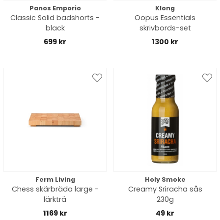
Panos Emporio
Klong
Classic Solid badshorts -
Oopus Essentials
black
skrivbords-set
699 kr
1300 kr
Ferm Living
Holy Smoke
Chess skärbräda large -
Creamy Sriracha sås
lärkträ
230g
1169 kr
49 kr