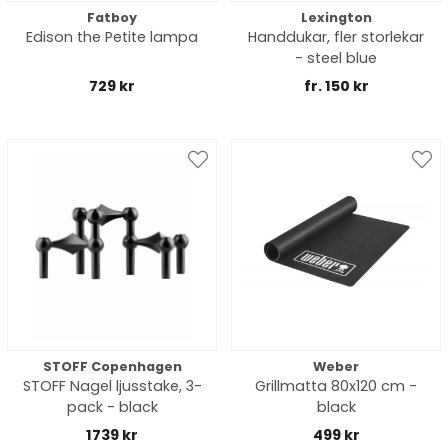
Fatboy
Lexington
Edison the Petite lampa
Handdukar, fler storlekar
- steel blue
729 kr
fr. 150 kr
STOFF Copenhagen
Weber
STOFF Nagel ljusstake, 3-
Grillmatta 80x120 cm -
pack - black
black
1739 kr
499 kr