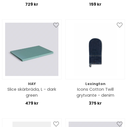
729 kr
159 kr
HAY
Lexington
Slice skärbräda, L - dark
Icons Cotton Twill
green
grytvante - denim
479 kr
375 kr