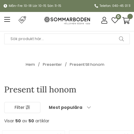
Mån-Fre: 10-18 Lör: 10-15 Sön: 11-15
Telefon: 040-45 01 11
0
Hem
Presenter
Present till honom
Present till honom
Filter
Mest populära
Visar
50
av
50
artiklar