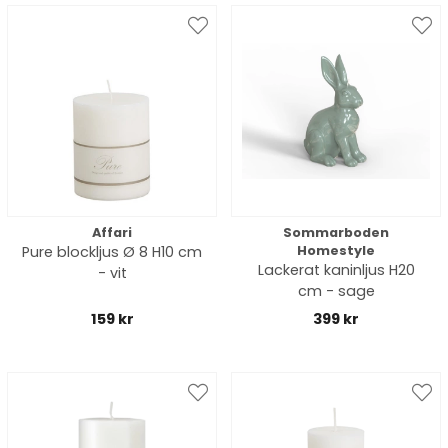
Affari
Sommarboden
Pure blockljus Ø 8 H10 cm
Homestyle
Lackerat kaninljus H20
- vit
cm - sage
159 kr
399 kr