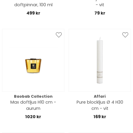
doftpinnar, 100 ml
- vit
499 kr
79 kr
Baobab Collection
Affari
Max doftljus H10 cm -
Pure blockljus Ø 4 H30
aurum
cm - vit
1020 kr
169 kr