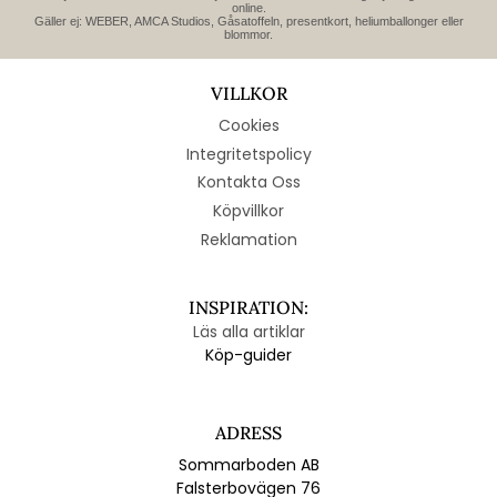
online.
Gäller ej: WEBER, AMCA Studios, Gåsatoffeln, presentkort, heliumballonger eller
blommor.
VILLKOR
Cookies
Integritetspolicy
Kontakta Oss
Köpvillkor
Reklamation
INSPIRATION:
Läs alla artiklar
Köp-guider
ADRESS
Sommarboden AB
Falsterbovägen 76