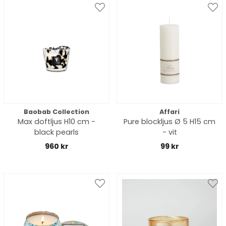
Baobab Collection
Affari
Max doftljus H10 cm -
Pure blockljus Ø 5 H15 cm
black pearls
- vit
960 kr
99 kr