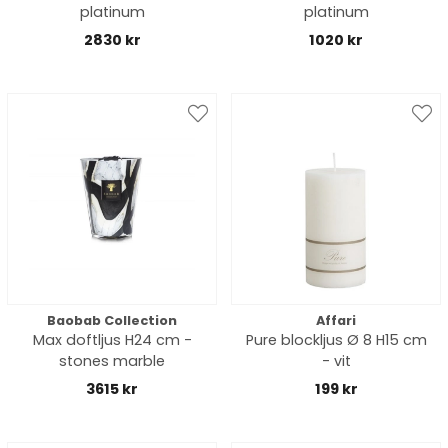
platinum
platinum
2830 kr
1020 kr
Baobab Collection
Affari
Max doftljus H24 cm -
Pure blockljus Ø 8 H15 cm
stones marble
- vit
3615 kr
199 kr