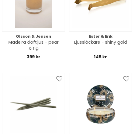
Olsson & Jensen
Ester & Erik
Madeira doftljus - pear
Ljussläckare - shiny gold
& fig
399 kr
145 kr