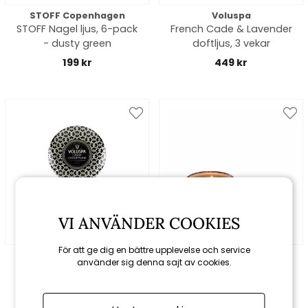
STOFF Copenhagen
Voluspa
STOFF Nagel ljus, 6-pack
French Cade & Lavender
- dusty green
doftljus, 3 vekar
199 kr
449 kr
VI ANVÄNDER COOKIES
För att ge dig en bättre upplevelse och service
Voluspa
Voluspa
använder sig denna sajt av cookies.
Crisp Champagne
Foraged Wildberry
doftljus, 3 vekar
doftljus, mini
449 kr
199 kr