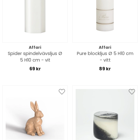
Affari
Affari
Spider spindelvävsljus Ø
Pure blockljus Ø 5 H10 cm
5 H10 cm - vit
- vitt
69 kr
89 kr