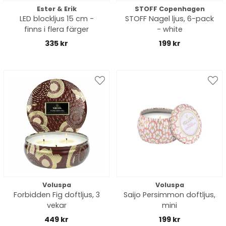
Ester & Erik
STOFF Copenhagen
LED blockljus 15 cm -
STOFF Nagel ljus, 6-pack
finns i flera färger
- white
335 kr
199 kr
Voluspa
Voluspa
Forbidden Fig doftljus, 3
Saijo Persimmon doftljus,
vekar
mini
449 kr
199 kr