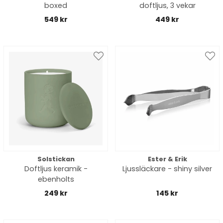
boxed
doftljus, 3 vekar
549 kr
449 kr
Solstickan
Ester & Erik
Doftljus keramik -
Ljussläckare - shiny silver
ebenholts
249 kr
145 kr