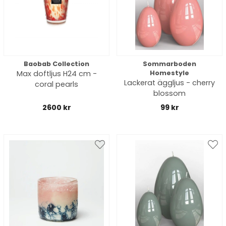
Baobab Collection
Sommarboden
Max doftljus H24 cm -
Homestyle
Lackerat äggljus - cherry
coral pearls
blossom
2600 kr
99 kr