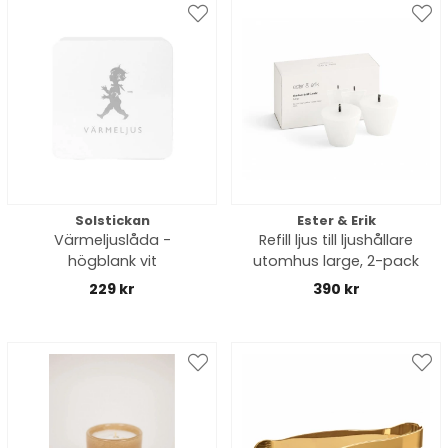
Solstickan
Ester & Erik
Värmeljuslåda -
Refill ljus till ljushållare
högblank vit
utomhus large, 2-pack
229 kr
390 kr