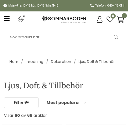
Mån-Fre: 10-18 Lör: 10-15 Sön: 11-15
Telefon: 040-45 01 11
0
Hem
Inredning
Dekoration
Ljus, Doft & Tillbehör
Ljus, Doft & Tillbehör
Filter
Mest populära
Visar
60
av
65
artiklar