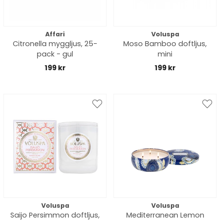
Affari
Voluspa
Citronella myggljus, 25-
Moso Bamboo doftljus,
pack - gul
mini
199 kr
199 kr
Voluspa
Voluspa
Saijo Persimmon doftljus,
Mediterranean Lemon