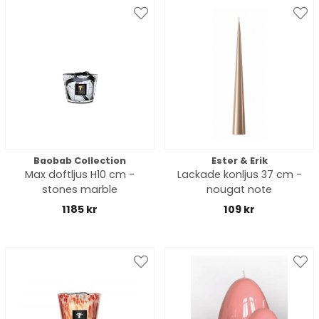
Baobab Collection
Ester & Erik
Max doftljus H10 cm -
Lackade konljus 37 cm -
stones marble
nougat note
1185 kr
109 kr