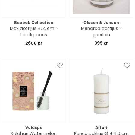
Baobab Collection
Olsson & Jensen
Max doftljus H24 cm -
Menorca doftljus -
black pearls
guerlain
2600 kr
399 kr
Voluspa
Affari
Kalahari Watermelon
Pure blockljus Ø 4 H10 cm