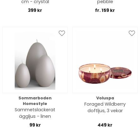
cm - crystal
pebble
399 kr
fr. 159 kr
Sommarboden
Voluspa
Homestyle
Foraged Wildberry
Sammetslackerat
doftljus, 3 vekar
äggljus - linen
99 kr
449 kr