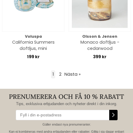
Voluspa
Olsson & Jensen
California Summers
Monaco doftljus -
doftljus, mini
cedarwood
199 kr
399 kr
1
2
Nästa
»
PRENUMERERA OCH FÅ 10 % RABATT
Tips, exklusiva erbjudanden och nyheter direkt i din inkorg.
Gäller endast nya prenumeranter.
Kan ej kombineras med andra erbjudanden eller rabatter. Giltig i sju dagar enbart