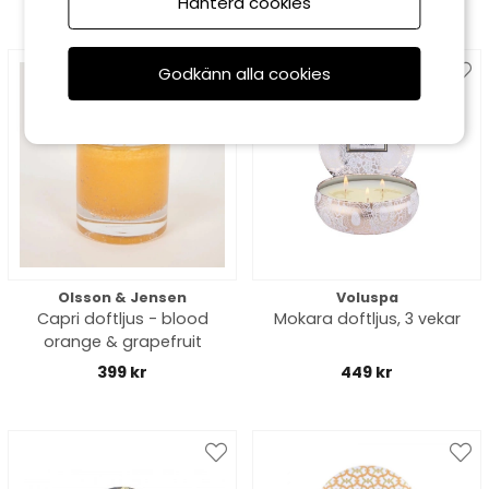
Hantera cookies
Godkänn alla cookies
Olsson & Jensen
Voluspa
Capri doftljus - blood
Mokara doftljus, 3 vekar
orange & grapefruit
399 kr
449 kr