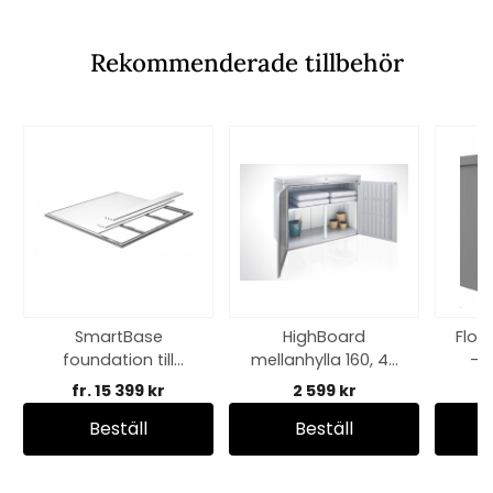
Rekommenderade tillbehör
SmartBase
HighBoard
Flor
foundation till
mellanhylla 160, 4-
- m
HighLine &
delar
fr. 15 399 kr
2 599 kr
Panorama
Beställ
Beställ
trädgårdsskjul - fler
storlekar