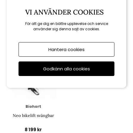
Biohort
Biohort
Neo cykelhängare bikemax
Neo tröskelramp
VI ANVÄNDER COOKIES
1 299 kr
1 299 kr
För att ge dig en bättre upplevelse och service
använder sig denna sajt av cookies.
Hantera cookies
Godkänn alla cookies
Biohort
Neo bikelift svängbar
8 199 kr