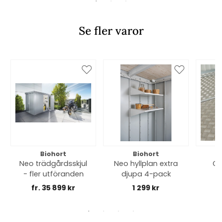
Se fler varor
Biohort
Biohort
Neo trädgårdsskjul
Neo hyllplan extra
Go
- fler utföranden
djupa 4-pack
Av
fr. 35 899 kr
1 299 kr
f
Pan