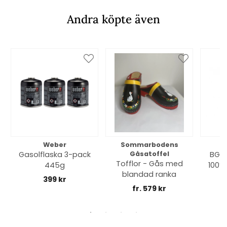
Andra köpte även
Weber
Sommarbodens
Bi
Gasolflaska 3-pack
Gåsatoffel
BGE 
Tofflor - Gås med
445g
100% 
blandad ranka
399 kr
fr. 579 kr