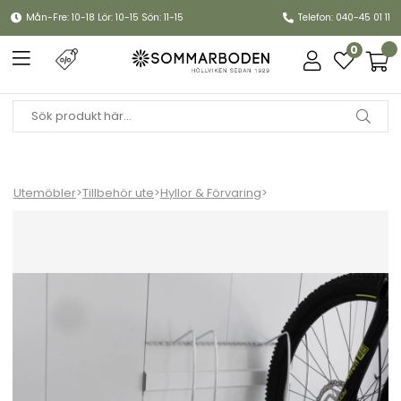
Mån-Fre: 10-18 Lör: 10-15 Sön: 11-15
Telefon: 040-45 01 11
0
Utemöbler
>
Tillbehör ute
>
Hyllor & Förvaring
>
Neo cykelhållare