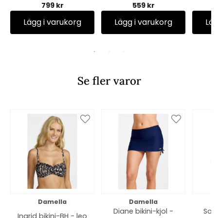
799 kr
559 kr
Lägg i varukorg
Lägg i varukorg
Läg
Se fler varor
Damella
Damella
Diane bikini-kjol -
Soph
Ingrid bikini-BH - leo