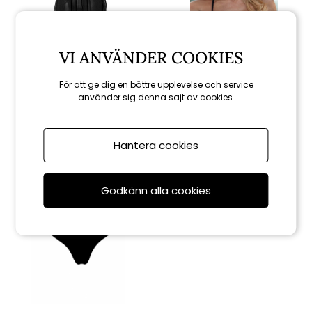
VI ANVÄNDER COOKIES
Damella
Venus bikini-top - black
För att ge dig en bättre upplevelse och service
Selma strandtunika - svart
använder sig denna sajt av cookies.
799 kr
849 kr
Hantera cookies
Godkänn alla cookies