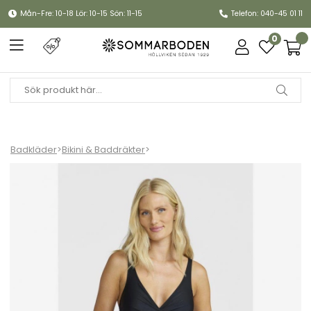
Mån-Fre: 10-18 Lör: 10-15 Sön: 11-15
Telefon: 040-45 01 11
0
Badkläder
>
Bikini & Baddräkter
>
Luna baddräkt - svart