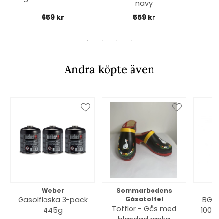
navy
659 kr
559 kr
Andra köpte även
Weber
Sommarbodens
Bi
Gasolflaska 3-pack
Gåsatoffel
BGE 
Tofflor - Gås med
445g
100% 