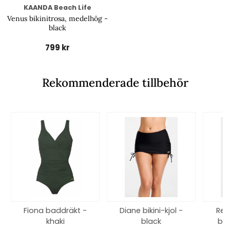
KAANDA Beach Life
Venus bikinitrosa, medelhög -
black
799 kr
Rekommenderade tillbehör
Fiona baddräkt -
Diane bikini-kjol -
Ree
khaki
black
bra