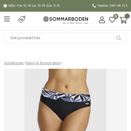
Mån-Fre: 10-18 Lör: 10-15 Sön: 11-15
Telefon: 040-45 01 11
0
Badkläder
>
Bikini & Baddräkter
>
Veronica viktrosa - black/white