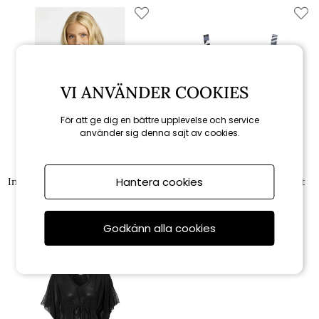
VI ANVÄNDER COOKIES
För att ge dig en bättre upplevelse och service
använder sig denna sajt av cookies.
Damella
Damella
Hantera cookies
Ingrid bikini-BH - black/white
Goldie bikini-BH - svart/vit
659 kr
659 kr
Godkänn alla cookies