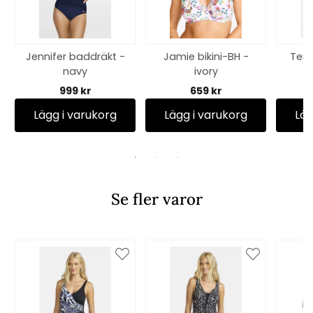
Jennifer baddräkt -
Jamie bikini-BH -
Tere
navy
ivory
b
999 kr
659 kr
Lägg i varukorg
Lägg i varukorg
Läg
Se fler varor