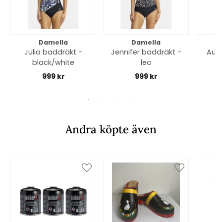
Damella
Damella
Julia baddräkt -
Jennifer baddräkt -
Audr
black/white
leo
m
999 kr
999 kr
Andra köpte även