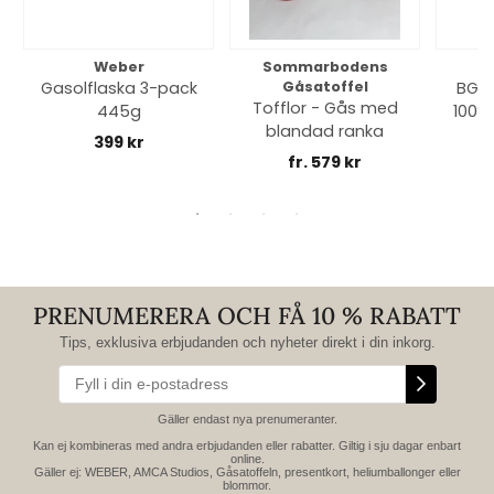
Weber
Sommarbodens
Bi
Gasolflaska 3-pack
Gåsatoffel
BGE 
Tofflor - Gås med
445g
100% 
blandad ranka
399 kr
fr. 579 kr
PRENUMERERA OCH FÅ 10 % RABATT
Tips, exklusiva erbjudanden och nyheter direkt i din inkorg.
Gäller endast nya prenumeranter.
Kan ej kombineras med andra erbjudanden eller rabatter. Giltig i sju dagar enbart
online.
Gäller ej: WEBER, AMCA Studios, Gåsatoffeln, presentkort, heliumballonger eller
blommor.