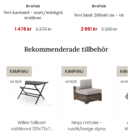
Brafab
Brafab
Vevi karmstol - svart/mörkgrå
Vevi bänk 200x41 cm - vit
textilene
1 476 kr
2 961 kr
2 270 kr
3 290 kr
Rekommenderade tillbehör
KAMPANJ
KAMPANJ
KAMP
till 16/8
till 16/8
till 16/8
Wilkie fällbart
Ninja mittdel -
An
cafébord 120x72x73
rustik/beige dyna
kha