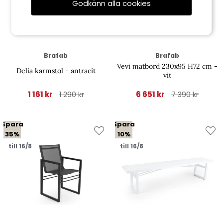
Godkänn alla cookies
Brafab
Brafab
Vevi matbord 230x95 H72 cm -
Delia karmstol - antracit
vit
1 161 kr
6 651 kr
1 290 kr
7 390 kr
Spara
Spara
35%
10%
till 16/8
till 16/8