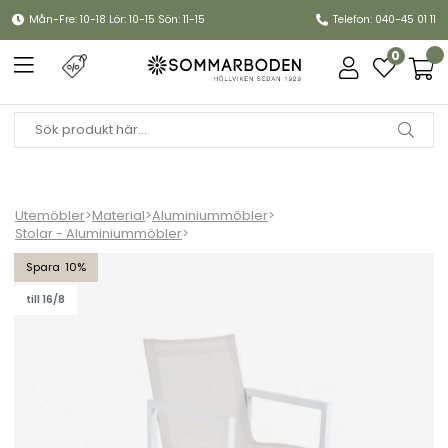
Mån-Fre: 10-18 Lör: 10-15 Sön: 11-15
Telefon: 040-45 01 11
0
Utemöbler
>
Material
>
Aluminiummöbler
>
Stolar - Aluminiummöbler
>
Vevi karmstol - vit/offwhite textilene
10
till 16/8