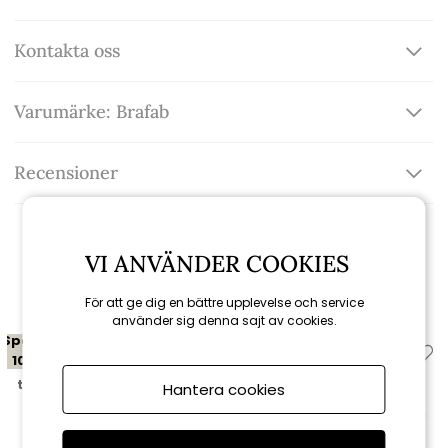
Kontakta oss
Varumärke: Brafab
Recensioner
VI ANVÄNDER COOKIES
Relaterade produkter
För att ge dig en bättre upplevelse och service
använder sig denna sajt av cookies.
Spara
Spara
10%
10%
till 16/8
till 16/8
Hantera cookies