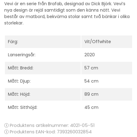
Vevi är en serie från Brafab, designad av Dick Björk. Vevi’s
nya design är rejäl samtidigt som den känns nätt. Vevi
består av matbord, bekväma stolar samt två bänkar i olika
storlekar.
Färg:
Vit/Offwhite
Lanseringsår:
2020
Mått: Bredd:
57 cm
Mått: Djup:
54 cm
Mått: Höjd:
89 cm
Mått: Sitthöjd:
45 cm
Produktens artikelnummer:
4021-05-51
Produktens EAN-kod: 7393260032854