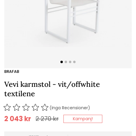
BRAFAB
Vevi karmstol - vit/offwhite
textilene
(Inga Recensioner)
2 043
kr
2 270
kr
Kampanj!