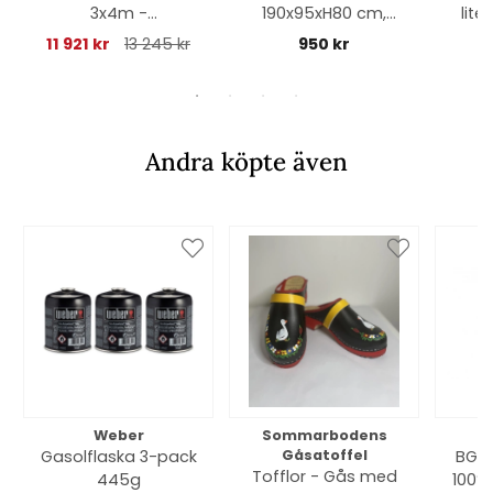
3x4m -
190x95xH80 cm,
lite
antracit/beige
andas - svart
11 921 kr
13 245 kr
950 kr
väggar
Andra köpte även
Weber
Sommarbodens
Bi
Gasolflaska 3-pack
Gåsatoffel
BGE 
Tofflor - Gås med
445g
100% 