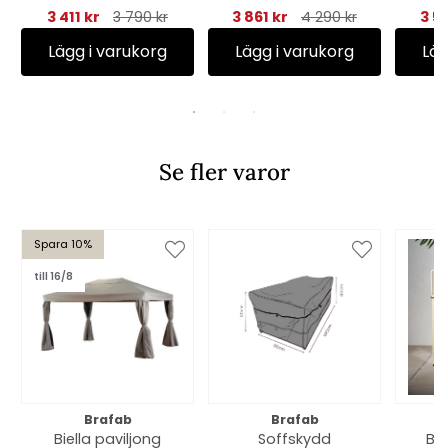
cm - matt svart
3 411 kr
3 790 kr
3 861 kr
4 290 kr
3 5
Lägg i varukorg
Lägg i varukorg
Läg
Se fler varor
Spara 10%
till 16/8
Brafab
Brafab
Biella paviljong
Soffskydd
Bel