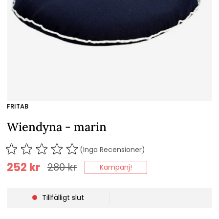
FRITAB
Wiendyna - marin
(Inga Recensioner)
252
kr
280
kr
Kampanj!
Tillfälligt slut