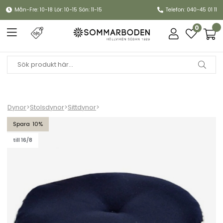
Mån-Fre: 10-18 Lör: 10-15 Sön: 11-15
Telefon: 040-45 01 11
0
Dynor
>
Stolsdynor
>
Sittdynor
>
Wiendyna - marin
10
till 16/8