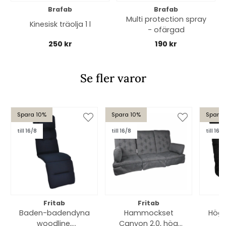
Brafab
Brafab
Multi protection spray
Kinesisk träolja 1 l
- ofärgad
250 kr
190 kr
Se fler varor
Spara 10%
Spara 10%
Spara 
till 16/8
till 16/8
till 16/8
Fritab
Fritab
Baden-badendyna
Hammockset
Högv
woodline,
Canyon 2.0, hög