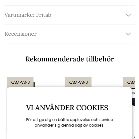
Varumärke: Fritab
Recensioner
Rekommenderade tillbehör
KAMPANJ
KAMPANJ
KAMP
till 16/8
till 16/8
till 16/8
VI ANVÄNDER COOKIES
För att ge dig en bättre upplevelse och service
använder sig denna sajt av cookies.
Positionsdyna
Sittdyna Canyon
So