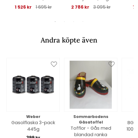
nackkudde - marin
rygg - oxfordgrå
1 526 kr
1 695 kr
2 786 kr
3 095 kr
75
Andra köpte även
Weber
Sommarbodens
Bi
Gasolflaska 3-pack
Gåsatoffel
BGE 
Tofflor - Gås med
445g
100% 
blandad ranka
399 kr