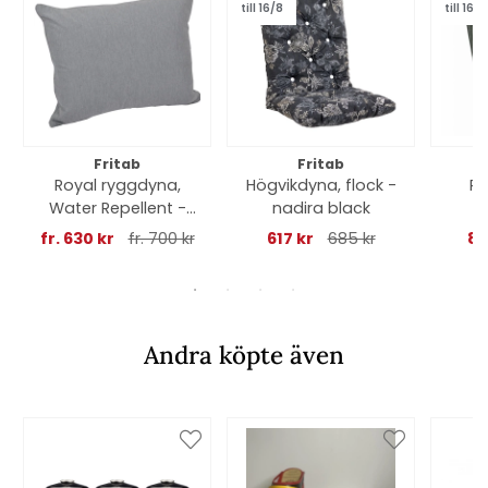
till 16/8
till 16/8
Fritab
Fritab
Royal ryggdyna,
Högvikdyna, flock -
Po
Water Repellent -
nadira black
C
cement
fr. 630 kr
fr. 700 kr
617 kr
685 kr
87
Andra köpte även