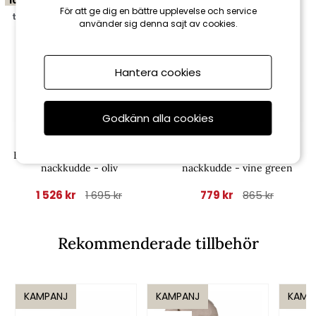
10%
10%
För att ge dig en bättre upplevelse och service
till 16/8
till 16/8
använder sig denna sajt av cookies.
Hantera cookies
Godkänn alla cookies
Fritab
Fritab
Baden-badendyna woodline,
Baden-Badendyna flock,
nackkudde - oliv
nackkudde - vine green
1 526 kr
779 kr
1 695 kr
865 kr
Rekommenderade tillbehör
KAMPANJ
KAMPANJ
KAMP