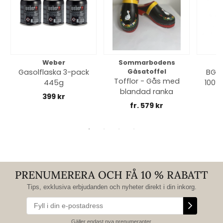
Weber
Sommarbodens
Bi
Gasolflaska 3-pack
Gåsatoffel
BGE 
Tofflor - Gås med
445g
100% 
blandad ranka
399 kr
fr. 579 kr
PRENUMERERA OCH FÅ 10 % RABATT
Tips, exklusiva erbjudanden och nyheter direkt i din inkorg.
Gäller endast nya prenumeranter.