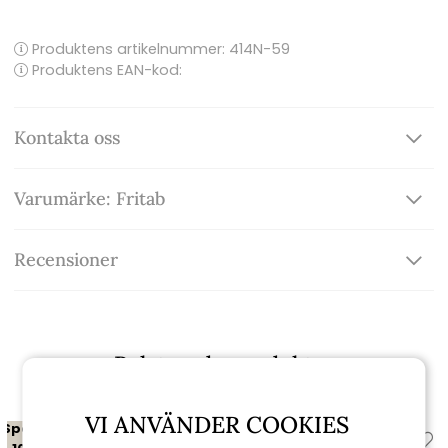
Produktens artikelnummer:
414N-59
Produktens EAN-kod:
Kontakta oss
Varumärke: Fritab
Recensioner
Relaterade produkter
VI ANVÄNDER COOKIES
Spara
Spara