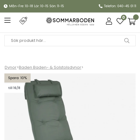
Mån-Fre: 10-18 Lör: 10-15 Sön: 11-15
Telefon: 040-45 01 11
0
Dynor
>
Baden Baden- & Solstolsdynor
>
Baden-badendyna woodline, nackkudde - mossgrön
10
till 16/8