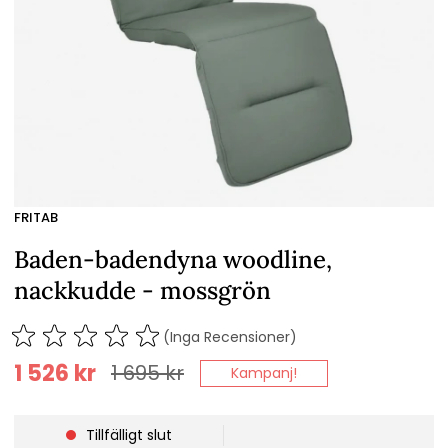
FRITAB
Baden-badendyna woodline,
nackkudde - mossgrön
(Inga Recensioner)
1 526
kr
1 695
kr
Kampanj!
Tillfälligt slut