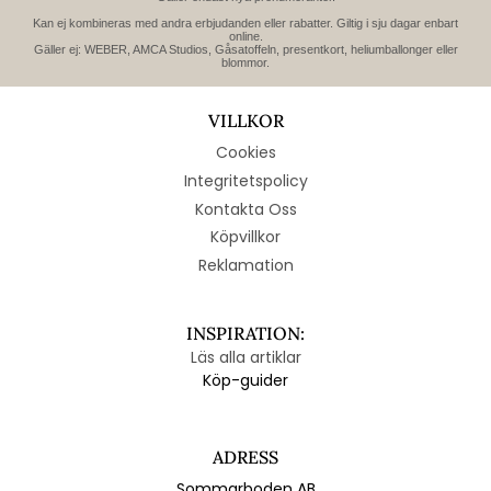
Kan ej kombineras med andra erbjudanden eller rabatter. Giltig i sju dagar enbart
online.
Gäller ej: WEBER, AMCA Studios, Gåsatoffeln, presentkort, heliumballonger eller
blommor.
VILLKOR
Cookies
Integritetspolicy
Kontakta Oss
Köpvillkor
Reklamation
INSPIRATION:
Läs alla artiklar
Köp-guider
ADRESS
Sommarboden AB