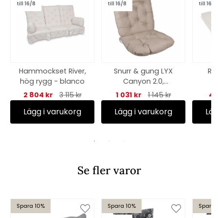
till 16/8
till 16/8
till 16/8
Hammockset River,
Snurr & gung LYX
Riv
hög rygg - blanco
Canyon 2.0,
nackkudde - ecru
2 804 kr
3 115 kr
1 031 kr
1 145 kr
44
Lägg i varukorg
Lägg i varukorg
Läg
Se fler varor
Spara 10%
Spara 10%
Spara 