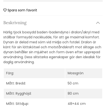
Spara som favorit
Beskrivning
Härlig tjock boxsydd baden-badendyna i dralon/akryl med
ställbar formsydd nackkudde, för att ge maximal komfort.
Dynan är delad med söm vid midja och fotdel. D
ralon är
känt för sin lättskötsel och motståndskraft mot slitage och
dynan behåller sin mjukhet och form även efter upprepad
användning. Dess slitstarka egenskaper gör den idealisk för
daglig användning.
Färg:
Mossgrön
Mått: Bredd:
50 cm
Mått: Rygghöjd:
80 cm
Mått: Sittdjup:
48+44 cm