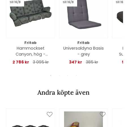
till 16/8
till 16/8
till 16/8
Fritab
Fritab
Hammockset
Universaldyna Basis
Kr
Canyon, hög -
- grey
Sun
granitgrå struktur
2 786 kr
3 095 kr
347 kr
385 kr
53
Andra köpte även