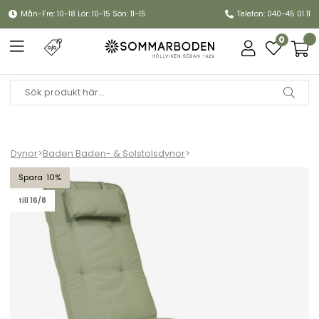
Mån-Fre: 10-18 Lör: 10-15 Sön: 11-15
Telefon: 040-45 01 11
0
Dynor
>
Baden Baden- & Solstolsdynor
>
Baden-badendyna woodline, nackkudde - oliv
10
till 16/8