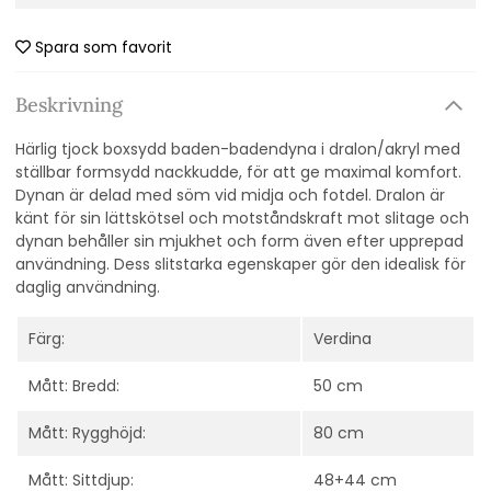
Spara som favorit
Beskrivning
Härlig tjock boxsydd baden-badendyna i dralon/akryl med
ställbar formsydd nackkudde, för att ge maximal komfort.
Dynan är delad med söm vid midja och fotdel. D
ralon är
känt för sin lättskötsel och motståndskraft mot slitage och
dynan behåller sin mjukhet och form även efter upprepad
användning. Dess slitstarka egenskaper gör den idealisk för
daglig användning.
Färg:
Verdina
Mått: Bredd:
50 cm
Mått: Rygghöjd:
80 cm
Mått: Sittdjup:
48+44 cm