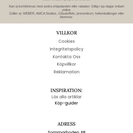
Kan ej kombineras med andra erbjudanden eller rabatter. Giltig i sju dagar enbart
online.
Gäller ej: WEBER, AMCA Studios, Gåsatoffeln, presentkort, heliumballonger eller
blommor.
VILLKOR
Cookies
Integritetspolicy
Kontakta Oss
Köpvillkor
Reklamation
INSPIRATION:
Läs alla artiklar
Köp-guider
ADRESS
Sommarboden AB