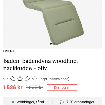
FRITAB
Baden-badendyna woodline,
nackkudde - oliv
(Inga Recensioner)
1 526
kr
1 695
kr
Kampanj!
Webblager, fåtal
7-10 arbetsdagar