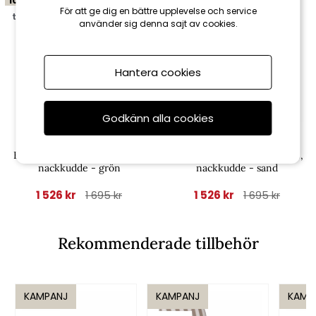
10%
10%
För att ge dig en bättre upplevelse och service
till 16/8
till 16/8
använder sig denna sajt av cookies.
Hantera cookies
Godkänn alla cookies
Fritab
Fritab
Baden-badendyna woodline,
Baden-badendyna woodline,
nackkudde - grön
nackkudde - sand
1 526 kr
1 526 kr
1 695 kr
1 695 kr
Rekommenderade tillbehör
KAMPANJ
KAMPANJ
KAMP