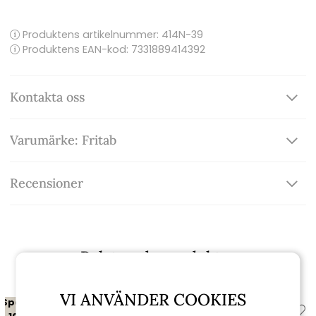
Produktens artikelnummer:
414N-39
Produktens EAN-kod: 7331889414392
Kontakta oss
Varumärke: Fritab
Recensioner
Relaterade produkter
VI ANVÄNDER COOKIES
Spara
Spara