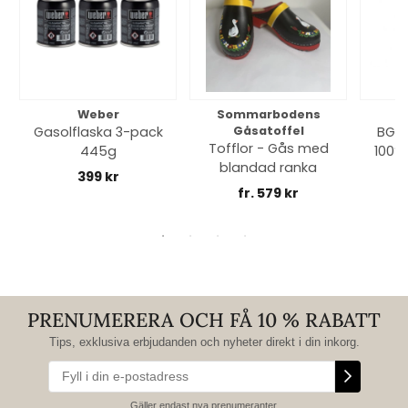
Weber
Sommarbodens
Bi
Gasolflaska 3-pack
Gåsatoffel
BGE 
Tofflor - Gås med
445g
100% 
blandad ranka
399 kr
fr. 579 kr
PRENUMERERA OCH FÅ 10 % RABATT
Tips, exklusiva erbjudanden och nyheter direkt i din inkorg.
Gäller endast nya prenumeranter.