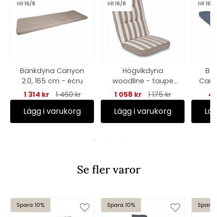
till 16/8
till 16/8
till 16/8
Bänkdyna Canyon
Högvikdyna
Bor
2.0, 165 cm - ecru
woodline - taupe
Canyo
rand
1 314 kr
1 460 kr
1 058 kr
1 175 kr
41
Lägg i varukorg
Lägg i varukorg
Läg
Se fler varor
Spara 10%
Spara 10%
Spara 