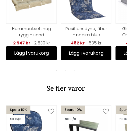
Hammockset, hög
Positionsdyna, fiber
Gla
rygg - sand
- nadira blue
Osca
2 547 kr
2 830 kr
482 kr
535 kr
44
Lägg i varukorg
Lägg i varukorg
Läg
Se fler varor
Spara 10%
Spara 10%
Spara 
till 16/8
till 16/8
till 16/8