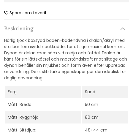
Spara som favorit
Beskrivning
Härlig tjock boxsydd baden-badendyna i dralon/akryl med
ställbar formsydd nackkudde, för att ge maximal komfort.
Dynan är delad med söm vid midja och fotdel. D
ralon är
känt för sin lättskötsel och motståndskraft mot slitage och
dynan behåller sin mjukhet och form även efter upprepad
användning. Dess slitstarka egenskaper gör den idealisk för
daglig användning.
Färg:
Sand
Mått: Bredd:
50 cm
Mått: Rygghöjd:
80 cm
Mått: Sittdjup:
48+44 cm