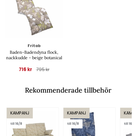
Fritab
Baden-Badendyna flock,
nackkudde - beige botanical
716 kr
795 kr
Rekommenderade tillbehör
KAMPANJ
KAMPANJ
KAMP
till 16/8
till 16/8
till 16/8