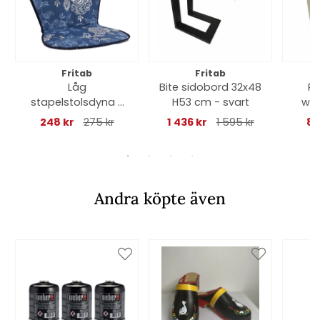
Fritab
Fritab
Låg
Bite sidobord 32x48
Po
stapelstolsdyna -
H53 cm - svart
woo
nadira blue
248 kr
275 kr
1 436 kr
1 595 kr
84
Andra köpte även