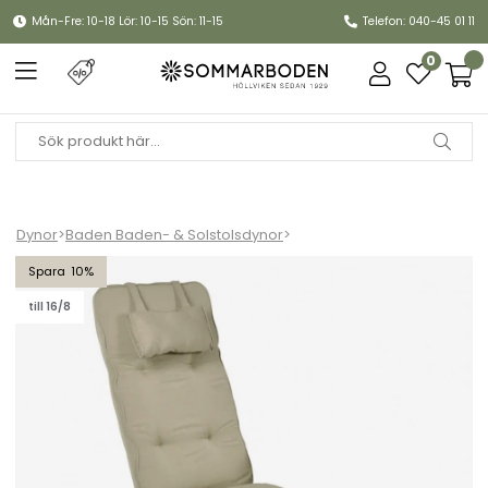
Mån-Fre: 10-18 Lör: 10-15 Sön: 11-15
Telefon: 040-45 01 11
0
Dynor
>
Baden Baden- & Solstolsdynor
>
Baden-badendyna woodline, nackkudde - sand
10
till 16/8