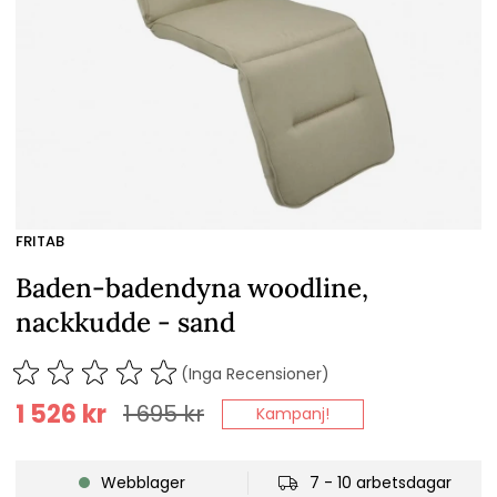
FRITAB
Baden-badendyna woodline,
nackkudde - sand
(Inga Recensioner)
1 526
kr
1 695
kr
Kampanj!
Webblager
7 - 10 arbetsdagar