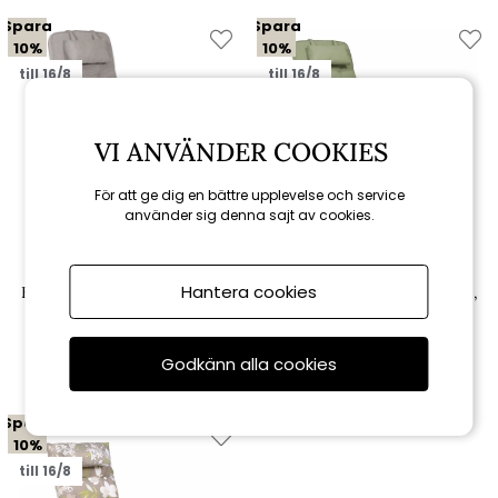
Spara
Spara
10%
10%
till 16/8
till 16/8
VI ANVÄNDER COOKIES
För att ge dig en bättre upplevelse och service
använder sig denna sajt av cookies.
Fritab
Fritab
Hantera cookies
Baden-badendyna woodline,
Baden-badendyna woodline,
nackkudde - askgrå
nackkudde - oliv
1 526 kr
1 526 kr
1 695 kr
1 695 kr
Godkänn alla cookies
Spara
10%
till 16/8