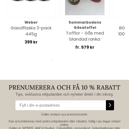
Weber
Sommarbodens
Bi
Gasolflaska 3-pack
Gåsatoffel
BGE 
Tofflor - Gås med
445g
100% 
blandad ranka
399 kr
fr. 579 kr
PRENUMERERA OCH FÅ 10 % RABATT
Tips, exklusiva erbjudanden och nyheter direkt i din inkorg.
Gäller endast nya prenumeranter.
Kan ej kombineras med andra erbjudanden eller rabatter. Giltig i sju dagar enbart
online.
Gäller ej: WEBER, AMCA Studios, Gåsatoffeln, presentkort, heliumballonger eller