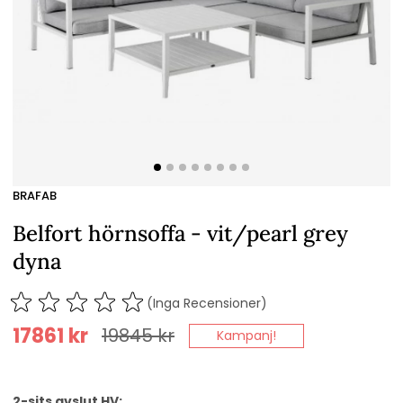
BRAFAB
Belfort hörnsoffa - vit/pearl grey
dyna
(Inga Recensioner)
17861
kr
19845
kr
Kampanj!
2-sits avslut HV: