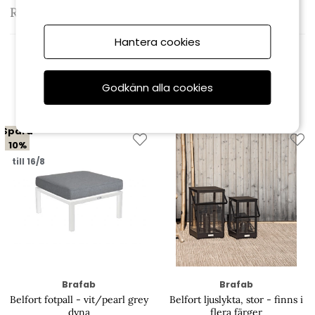
Recensioner
Hantera cookies
Relaterade produkter
Godkänn alla cookies
Spara
10%
till 16/8
Brafab
Brafab
Belfort fotpall - vit/pearl grey
Belfort ljuslykta, stor - finns i
dyna
flera färger