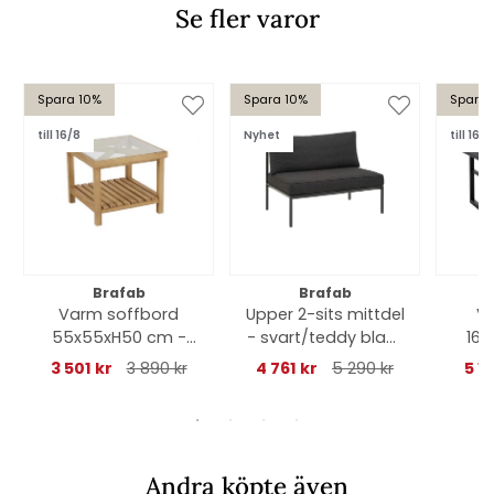
Se fler varor
Spara 10%
Spara 10%
Spara 
till 16/8
Nyhet
till 16/8
Brafab
Brafab
Varm soffbord
Upper 2-sits mittdel
V
55x55xH50 cm -
- svart/teddy black
160
teak
dyna
3 501 kr
3 890 kr
4 761 kr
5 290 kr
5 12
Andra köpte även