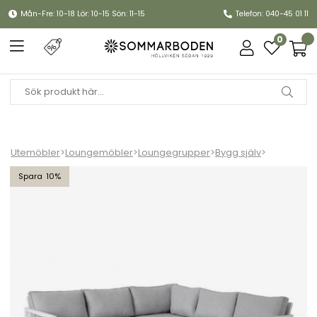
Mån-Fre: 10-18 Lör: 10-15 Sön: 11-15
Telefon: 040-45 01 11
0
Utemöbler
>
Loungemöbler
>
Loungegrupper
>
Bygg själv
>
Belfort hörnsoffa - vit/pearl grey dyna
10