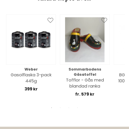
Weber
Sommarbodens
Bi
Gasolflaska 3-pack
Gåsatoffel
BGE 
Tofflor - Gås med
445g
100% 
blandad ranka
399 kr
fr. 579 kr