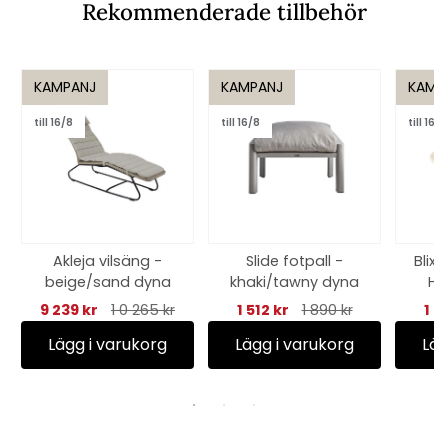
Rekommenderade tillbehör
KAMPANJ
KAMPANJ
KAMP
till 16/8
till 16/8
till 16/8
Akleja vilsäng -
Slide fotpall -
Blix
beige/sand dyna
khaki/tawny dyna
H4
9 239 kr
1 0 265 kr
1 512 kr
1 890 kr
1 5
Lägg i varukorg
Lägg i varukorg
Läg