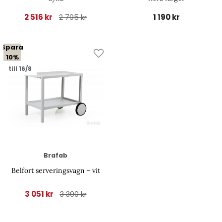
2 516 kr
1 190 kr
2 795 kr
Spara
10%
till 16/8
Brafab
Belfort serveringsvagn - vit
3 051 kr
3 390 kr