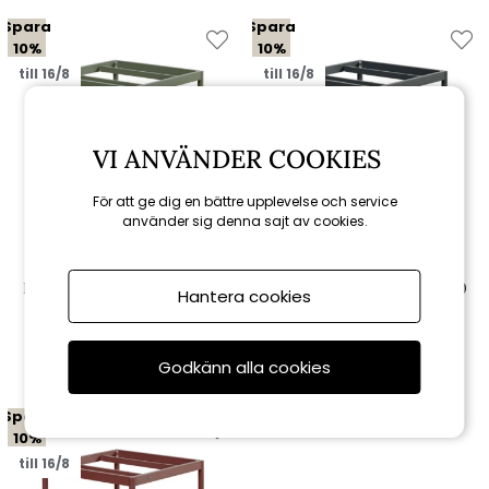
Spara
Spara
10%
10%
till 16/8
till 16/8
VI ANVÄNDER COOKIES
För att ge dig en bättre upplevelse och service
använder sig denna sajt av cookies.
Brafab
Brafab
Nox Bistro bordsstativ 70x70
Nox Bistro bordsstativ 70x70
Hantera cookies
H73 cm - nordic green
H73 cm - antracit
1 251 kr
1 251 kr
1 390 kr
1 390 kr
Godkänn alla cookies
Spara
10%
till 16/8