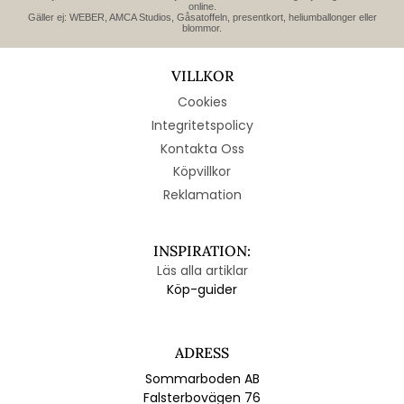
online.
Gäller ej: WEBER, AMCA Studios, Gåsatoffeln, presentkort, heliumballonger eller
blommor.
VILLKOR
Cookies
Integritetspolicy
Kontakta Oss
Köpvillkor
Reklamation
INSPIRATION:
Läs alla artiklar
Köp-guider
ADRESS
Sommarboden AB
Falsterbovägen 76