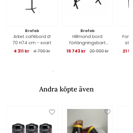
Brafab
Brafab
Arket cafébord Ø
Hillmond bord
Forn
70 H74 cm - svart
förlängningsbart
sto
238-297x100 H73
4 311 kr
4 790 kr
15 743 kr
20 990 kr
21 5
cm - svart/grå
Andra köpte även