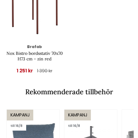
Brafab
Nox Bistro bordsstativ 70x70
H73 cm - zin red
1 251 kr
1 390 kr
Rekommenderade tillbehör
KAMPANJ
KAMPANJ
till 16/8
till 16/8