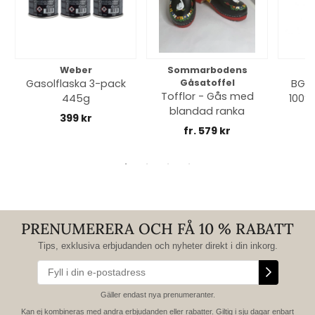
Weber
Sommarbodens
Bi
Gasolflaska 3-pack
Gåsatoffel
BGE 
Tofflor - Gås med
445g
100% 
blandad ranka
399 kr
fr. 579 kr
PRENUMERERA OCH FÅ 10 % RABATT
Tips, exklusiva erbjudanden och nyheter direkt i din inkorg.
Gäller endast nya prenumeranter.
Kan ej kombineras med andra erbjudanden eller rabatter. Giltig i sju dagar enbart