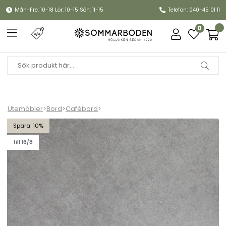
Mån-Fre: 10-18 Lör: 10-15 Sön: 11-15
Telefon: 040-45 01 11
0
Utemöbler
>
Bord
>
Cafébord
>
Bistro laminatskiva 70x70 cm - grey concrete
10
till 16/8