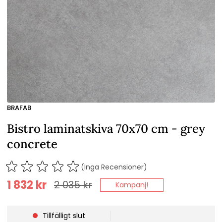
BRAFAB
Bistro laminatskiva 70x70 cm - grey
concrete
(Inga Recensioner)
1 832
kr
2 035
kr
Kampanj!
Tillfälligt slut