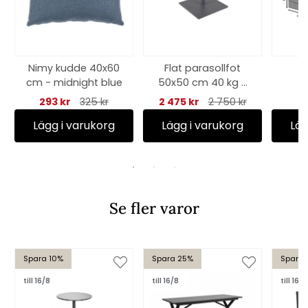
Nimy kudde 40x60
Flat parasollfot
M
cm - midnight blue
50x50 cm 40 kg -
antracit
15
293 kr
325 kr
2 475 kr
2 750 kr
an
Lägg i varukorg
Lägg i varukorg
Läg
Se fler varor
Spara 10%
Spara 25%
Spara 
till 16/8
till 16/8
till 16/8