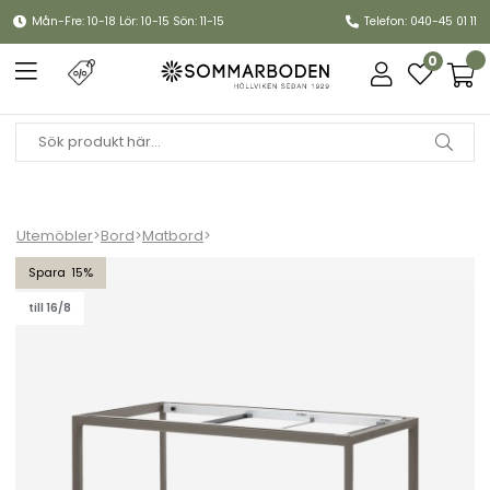
Mån-Fre: 10-18 Lör: 10-15 Sön: 11-15
Telefon: 040-45 01 11
0
Utemöbler
>
Bord
>
Matbord
>
Drop matbordsunderrede 200x100 cm - taupe
15
till 16/8