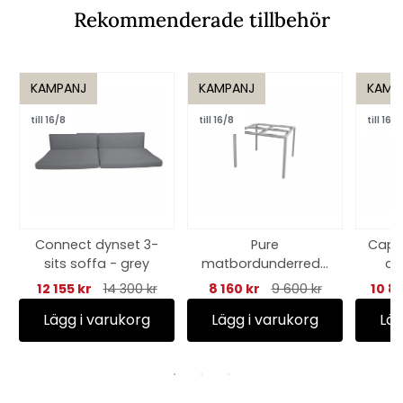
Rekommenderade tillbehör
KAMPANJ
KAMPANJ
KAMP
till 16/8
till 16/8
till 16/8
Connect dynset 3-
Pure
Captu
sits soffa - grey
matbordunderrede
cm
100x100 cm - light
12 155 kr
14 300 kr
8 160 kr
9 600 kr
10 8
grey
Lägg i varukorg
Lägg i varukorg
Läg