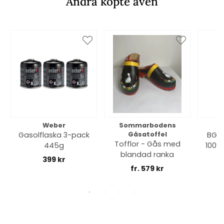
Andra köpte även
Weber
Sommarbodens
Bi
Gasolflaska 3-pack
Gåsatoffel
BGE 
Tofflor - Gås med
445g
100% 
blandad ranka
399 kr
fr. 579 kr