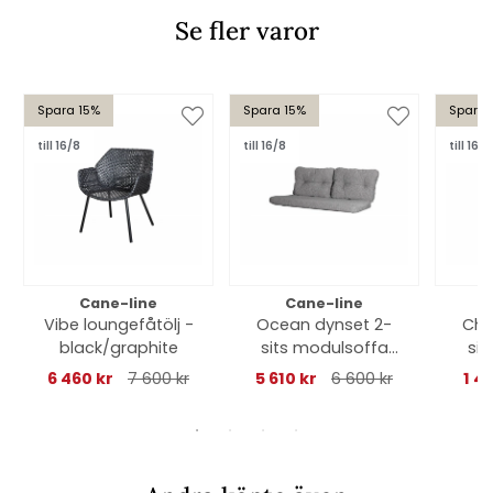
Se fler varor
Spara 15%
Spara 15%
Spara 
till 16/8
till 16/8
till 16/8
Cane-line
Cane-line
Vibe loungefåtölj -
Ocean dynset 2-
Cho
black/graphite
sits modulsoffa
sit
vänster/höger -
6 460 kr
7 600 kr
5 610 kr
6 600 kr
1 4
dark grey