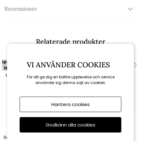
Recensioner
Relaterade produkter
Spara
Spara
VI ANVÄNDER COOKIES
15%
15%
till 16/8
till 16/8
För att ge dig en bättre upplevelse och service
använder sig denna sajt av cookies.
Hantera cookies
Godkänn alla cookies
Cane-line
Cane-line
Bordsskiva 200x100 cm - multi
Bordsskiva 200x100 cm -