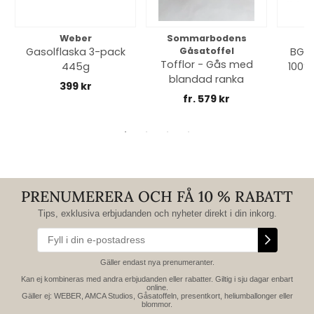
Weber
Sommarbodens
Bi
Gasolflaska 3-pack
Gåsatoffel
BGE 
Tofflor - Gås med
445g
100% 
blandad ranka
399 kr
fr. 579 kr
PRENUMERERA OCH FÅ 10 % RABATT
Tips, exklusiva erbjudanden och nyheter direkt i din inkorg.
Gäller endast nya prenumeranter.
Kan ej kombineras med andra erbjudanden eller rabatter. Giltig i sju dagar enbart
online.
Gäller ej: WEBER, AMCA Studios, Gåsatoffeln, presentkort, heliumballonger eller
blommor.