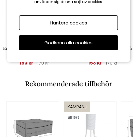
använder sig denna sajt av cookies.
Hantera cookies
Brafab
Brafab
Godkänn alla cookies
Erpe sittdyna 46x46 cm - beige
Erpe sittdyna 46x46 cm - grå
153 kr
153 kr
170 kr
170 kr
Rekommenderade tillbehör
KAMPANJ
till 16/8