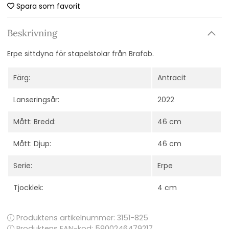
Spara som favorit
Beskrivning
Erpe sittdyna för stapelstolar från Brafab.
Färg:
Antracit
Lanseringsår:
2022
Mått: Bredd:
46 cm
Mått: Djup:
46 cm
Serie:
Erpe
Tjocklek:
4 cm
Produktens artikelnummer:
3151-825
Produktens EAN-kod: 5900246479217