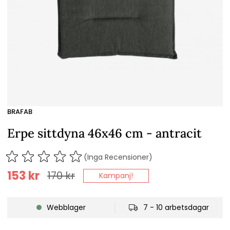
BRAFAB
Erpe sittdyna 46x46 cm - antracit
(Inga Recensioner)
153
kr
170
kr
Kampanj!
Webblager
7 - 10 arbetsdagar