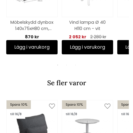
Möbelskydd dynbox
Vind lampa Ø 40
M
140x75xH80 cm,
H110 cm - vit
m
andas - svart
300x
870 kr
2 052 kr
2 280 kr
Lägg i varukorg
Lägg i varukorg
Läg
Se fler varor
Spara 10%
Spara 10%
Spara 
till 16/8
till 16/8
till 16/8