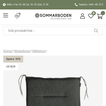
Mån-Fre: 10-18 Lör: 10-15 Sön: 11-15
Telefon: 040-45 01 11
0
Dynor
>
Stolsdynor
>
Sittdynor
>
Erpe sittdyna 46x46 cm - antracit
10
till 16/8