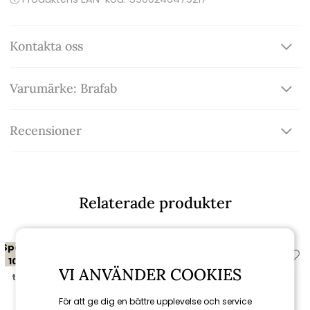
Kontakta oss
Varumärke: Brafab
Recensioner
Relaterade produkter
Spara
Spara
10%
10%
VI ANVÄNDER COOKIES
till 16/8
till 16/8
För att ge dig en bättre upplevelse och service