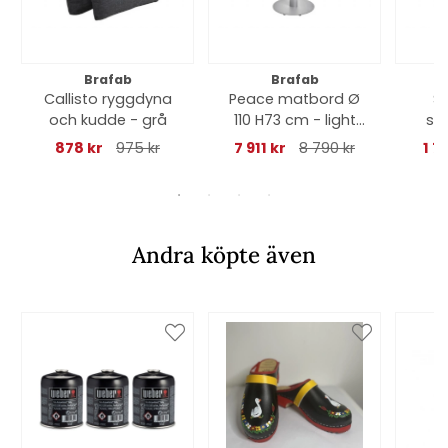
Brafab
Brafab
Callisto ryggdyna
Peace matbord Ø
Sl
och kudde - grå
110 H73 cm - light
sv
grey
878 kr
975 kr
7 911 kr
8 790 kr
1 7
Andra köpte även