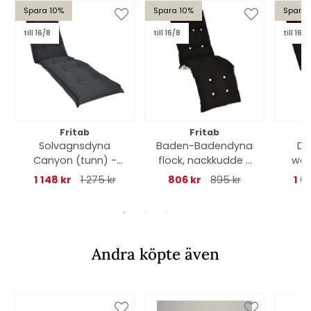
Spara 10%
Spara 10%
Spara 
till 16/8
till 16/8
till 16/8
Fritab
Fritab
Solvagnsdyna
Baden-Badendyna
Dä
Canyon (tunn) -
flock, nackkudde -
woo
antracitgrå struktur
svart
1 148 kr
1 275 kr
806 kr
895 kr
1 6
Andra köpte även