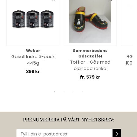
Weber
Sommarbodens
Bi
Gasolflaska 3-pack
Gåsatoffel
BGE 
Tofflor - Gås med
445g
100% 
blandad ranka
399 kr
fr. 579 kr
PRENUMERERA PÅ VÅRT NYHETSBREV: