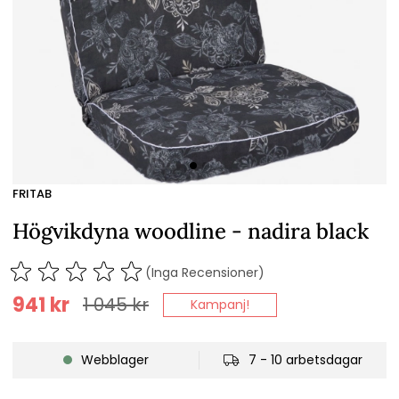
FRITAB
Högvikdyna woodline - nadira black
(Inga Recensioner)
941
kr
1 045
kr
Kampanj!
Webblager
7 - 10 arbetsdagar