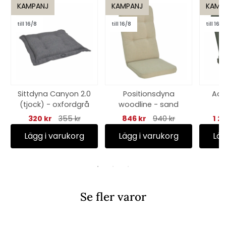
KAMPANJ
KAMPANJ
KAMP
till 16/8
till 16/8
till 16/8
Sittdyna Canyon 2.0
Positionsdyna
Adi
(tjock) - oxfordgrå
woodline - sand
C
n
320 kr
355 kr
846 kr
940 kr
1 2
Lägg i varukorg
Lägg i varukorg
Läg
Se fler varor