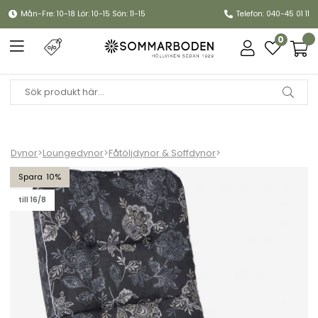
Mån-Fre: 10-18 Lör: 10-15 Sön: 11-15
Telefon: 040-45 01 11
0
Dynor
>
Loungedynor
>
Fåtöljdynor & Soffdynor
>
Högvikdyna woodline - nadira black
10
till 16/8