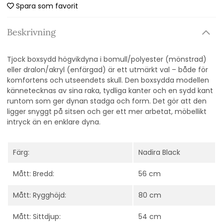
Spara som favorit
Beskrivning
Tjock boxsydd högvikdyna i bomull/polyester (mönstrad)
eller dralon/akryl (enfärgad) är ett utmärkt val – både för
komfortens och utseendets skull. Den boxsydda modellen
kännetecknas av sina raka, tydliga kanter och en sydd kant
runtom som ger dynan stadga och form. Det gör att den
ligger snyggt på sitsen och ger ett mer arbetat, möbellikt
intryck än en enklare dyna.
Färg:
Nadira Black
Mått: Bredd:
56 cm
Mått: Rygghöjd:
80 cm
Mått: Sittdjup:
54 cm