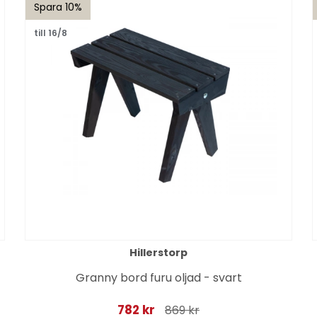
Spara 10%
till 16/8
Hillerstorp
Granny bord furu oljad - svart
782 kr
869 kr