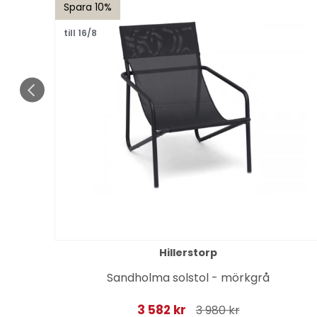
Spara 10%
till 16/8
Hillerstorp
Sandholma solstol - mörkgrå
3 582 kr
3 980 kr