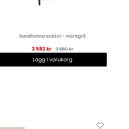
Sandholma solstol - mörkgrå
3 582 kr
3 980 kr
Lägg i varukorg