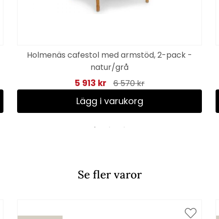
Holmenäs cafestol med armstöd, 2-pack -
natur/grå
5 913 kr
6 570 kr
Lägg i varukorg
Se fler varor