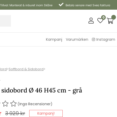
Tillval: Monterat & inburet inom Skåne
Betala senare med Svea faktura
0
Kampanj
Varumärken
Instagram
Bord
>
Soffbord & Sidobord
>
P
 sidobord Ø 46 H45 cm - grå
(Inga Recensioner)
r
3 929
kr
Kampanj!