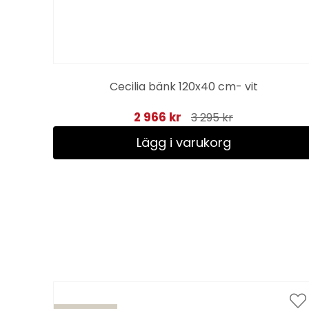
Cecilia bänk 120x40 cm- vit
2 966 kr
3 295 kr
Lägg i varukorg