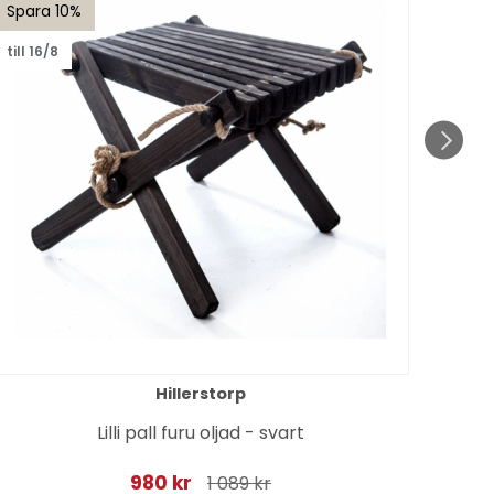
Spara 10%
till 16/8
Hillerstorp
Lilli pall furu oljad - svart
980 kr
1 089 kr