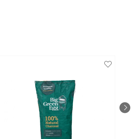
Spar
till 1