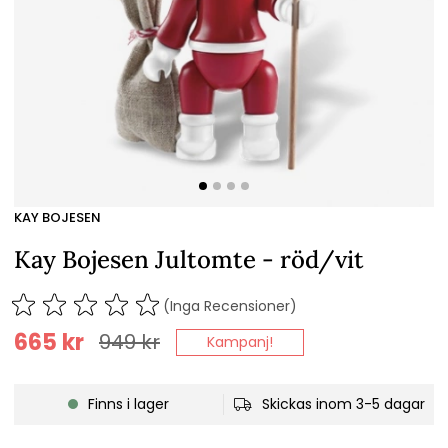
KAY BOJESEN
Kay Bojesen Jultomte - röd/vit
(Inga Recensioner)
665
kr
949
kr
Kampanj!
Finns i lager
Skickas inom 3-5 dagar