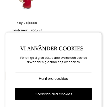
Kay Bojesen
Tomtemor - röd/vit
665 kr
949 kr
VI ANVÄNDER COOKIES
Rekommenderade tillbehör
För att ge dig en bättre upplevelse och service
använder sig denna sajt av cookies.
KAMPANJ
KAMPANJ
Hantera cookies
Godkänn alla cookies