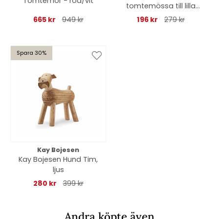
Tomtemor - röd/vit
tomtemössa till lilla
apan
665 kr
949 kr
196 kr
279 kr
Spara 30%
Kay Bojesen
Kay Bojesen Hund Tim,
ljus
280 kr
399 kr
Andra köpte även