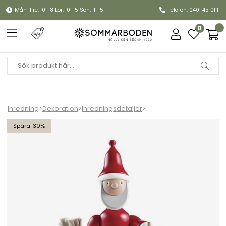
Mån-Fre: 10-18 Lör: 10-15 Sön: 11-15
Telefon: 040-45 01 11
0
Inredning
>
Dekoration
>
Inredningsdetaljer
>
Kay Bojesen Jultomte - röd/vit
30