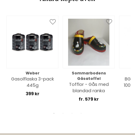
Weber
Sommarbodens
Bi
Gasolflaska 3-pack
Gåsatoffel
BGE 
Tofflor - Gås med
445g
100% 
blandad ranka
399 kr
fr. 579 kr