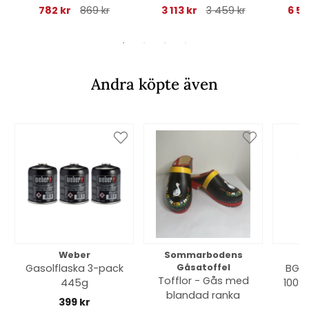
782 kr
869 kr
3 113 kr
3 459 kr
6 54
Andra köpte även
Weber
Sommarbodens
Bi
Gasolflaska 3-pack
Gåsatoffel
BGE 
Tofflor - Gås med
445g
100% 
blandad ranka
399 kr