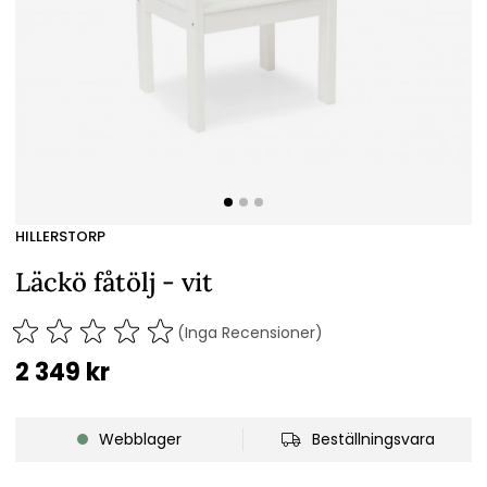
HILLERSTORP
Läckö fåtölj - vit
(Inga Recensioner)
2 349
kr
Webblager
Beställningsvara