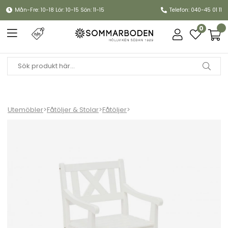
Mån-Fre: 10-18 Lör: 10-15 Sön: 11-15
Telefon: 040-45 01 11
0
Utemöbler
>
Fåtöljer & Stolar
>
Fåtöljer
>
Läckö fåtölj - vit