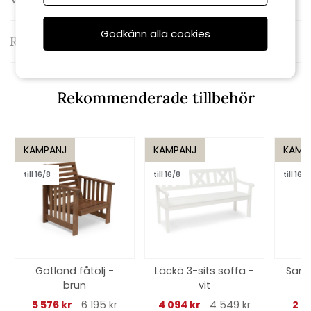
Godkänn alla cookies
Recensioner
Rekommenderade tillbehör
KAMPANJ
KAMPANJ
KAMP
till 16/8
till 16/8
till 16/8
Gotland fåtölj -
Läckö 3-sits soffa -
Sand
brun
vit
4
5 576 kr
6 195 kr
4 094 kr
4 549 kr
2 1