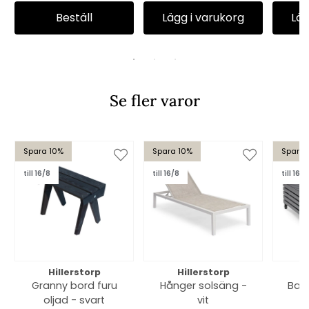
Beställ
Lägg i varukorg
Läg
Se fler varor
Spara 10%
Spara 10%
Spara 
till 16/8
till 16/8
till 16/8
Hillerstorp
Hillerstorp
Granny bord furu
Hånger solsäng -
Bara
oljad - svart
vit