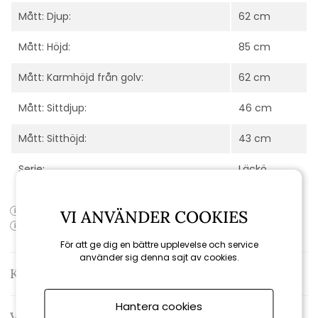
Mått: Djup:
62 cm
Mått: Höjd:
85 cm
Mått: Karmhöjd från golv:
62 cm
Mått: Sittdjup:
46 cm
Mått: Sitthöjd:
43 cm
Serie:
Läckö
Produktens artikelnummer:
1101501777
VI ANVÄNDER COOKIES
Produktens EAN-kod:
För att ge dig en bättre upplevelse och service
använder sig denna sajt av cookies.
Kontakta oss
Hantera cookies
Varumärke: Hillerstorp