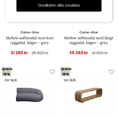
Godkänn alla cookies
Cane-line
Cane-line
Mellow soffmodul med kort
Mellow soffmodul med långt
ryggstöd, höger - grey
ryggstöd, höger - grey
31 280 kr
35 360 kr
36 800 kr
41 600 kr
Spara
Spara
15%
15%
till 16/8
till 16/8