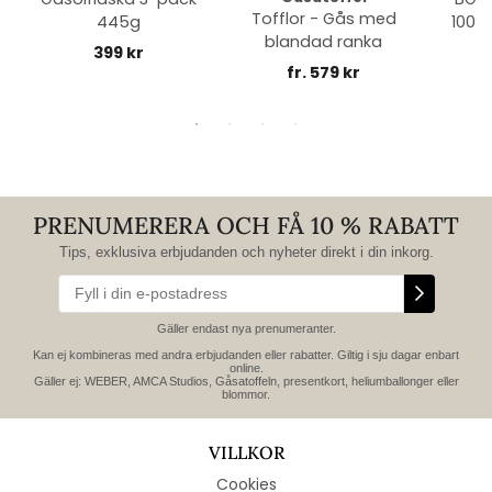
Tofflor - Gås med
445g
100% 
blandad ranka
399 kr
fr. 579 kr
PRENUMERERA OCH FÅ 10 % RABATT
Tips, exklusiva erbjudanden och nyheter direkt i din inkorg.
Gäller endast nya prenumeranter.
Kan ej kombineras med andra erbjudanden eller rabatter. Giltig i sju dagar enbart
online.
Gäller ej: WEBER, AMCA Studios, Gåsatoffeln, presentkort, heliumballonger eller
blommor.
VILLKOR
Cookies