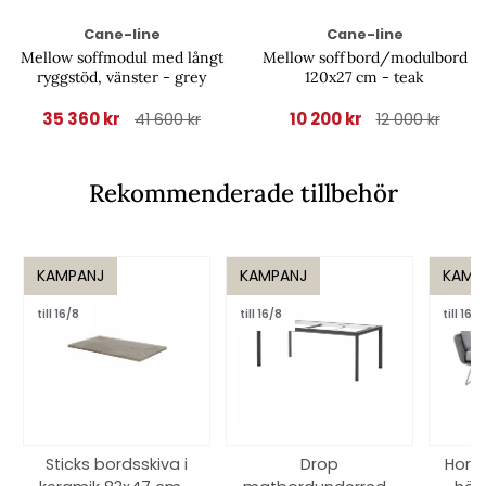
Cane-line
Cane-line
Mellow soffmodul med långt
Mellow soffbord/modulbord
ryggstöd, vänster - grey
120x27 cm - teak
35 360 kr
10 200 kr
41 600 kr
12 000 kr
Rekommenderade tillbehör
KAMPANJ
KAMPANJ
KAMP
till 16/8
till 16/8
till 16/8
Sticks bordsskiva i
Drop
Hori