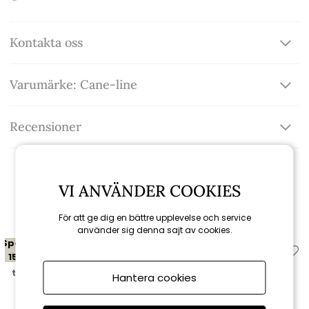
Kontakta oss
Varumärke: Cane-line
Recensioner
VI ANVÄNDER COOKIES
Relaterade produkter
För att ge dig en bättre upplevelse och service
använder sig denna sajt av cookies.
Spara
Spara
15%
15%
till 16/8
till 16/8
Hantera cookies