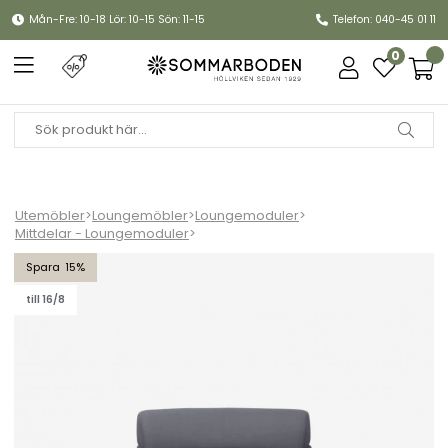
Mån-Fre: 10-18 Lör: 10-15 Sön: 11-15
Telefon: 040-45 01 11
0
Utemöbler
>
Loungemöbler
>
Loungemoduler
>
Mittdelar - Loungemoduler
>
Mellow soffmodul mittdel - grey
15
till 16/8