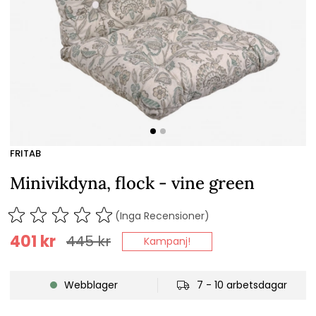
FRITAB
Minivikdyna, flock - vine green
(Inga Recensioner)
401
kr
445
kr
Kampanj!
Webblager
7 - 10 arbetsdagar