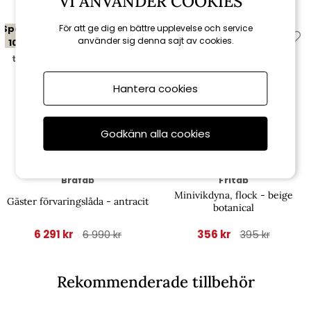
VI ANVÄNDER COOKIES
Spara
Spara
För att ge dig en bättre upplevelse och service
använder sig denna sajt av cookies.
10%
10%
till 16/8
till 16/8
Hantera cookies
Godkänn alla cookies
Brafab
Fritab
Minivikdyna, flock - beige
Gäster förvaringslåda - antracit
botanical
6 291 kr
356 kr
6 990 kr
395 kr
Rekommenderade tillbehör