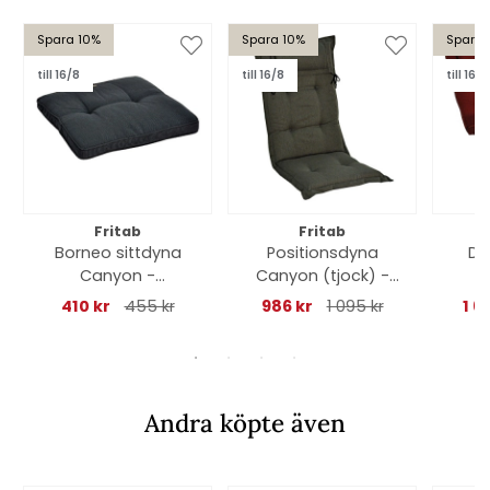
Spara 10%
Spara 10%
Spara 
till 16/8
till 16/8
till 16/8
Fritab
Fritab
Borneo sittdyna
Positionsdyna
Dä
Canyon -
Canyon (tjock) -
antracitgrå struktur
taupe struktur
410 kr
455 kr
986 kr
1 095 kr
1 6
Andra köpte även