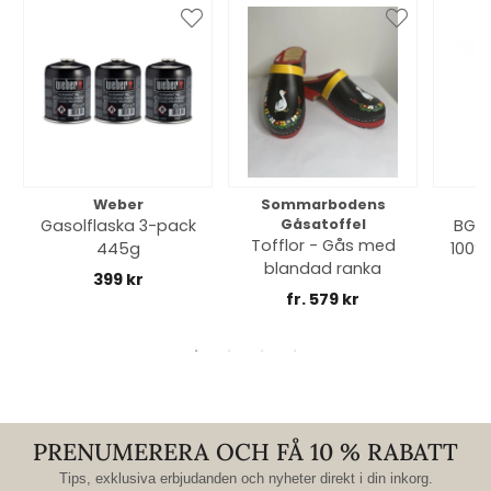
Weber
Sommarbodens
Bi
Gasolflaska 3-pack
Gåsatoffel
BGE 
Tofflor - Gås med
445g
100% 
blandad ranka
399 kr
fr. 579 kr
PRENUMERERA OCH FÅ 10 % RABATT
Tips, exklusiva erbjudanden och nyheter direkt i din inkorg.