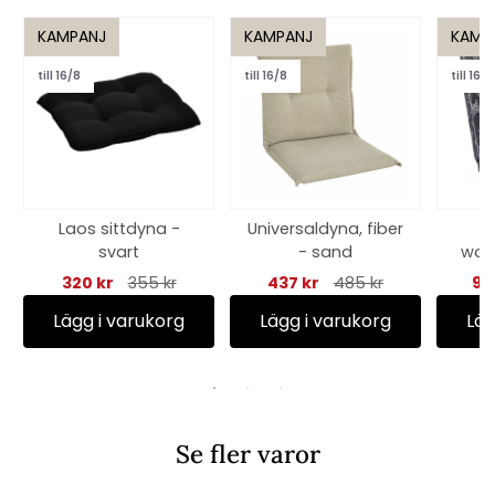
KAMPANJ
KAMPANJ
KAMP
till 16/8
till 16/8
till 16/8
Laos sittdyna -
Universaldyna, fiber
H
svart
- sand
wood
320 kr
355 kr
437 kr
485 kr
94
Lägg i varukorg
Lägg i varukorg
Läg
Se fler varor