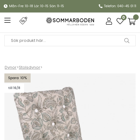
Mån-Fre: 10-18 Lör: 10-15 Sön: 11-15
Telefon: 040-45 01 11
0
Dynor
>
Stolsdynor
>
Minivikdyna, flock - vine green
10
till 16/8