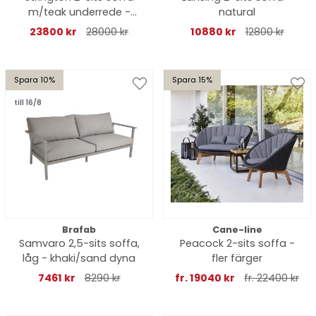
m/teak underrede -
natural
natural
23800 kr
28000 kr
10880 kr
12800 kr
Spara 10%
Spara 15%
till 16/8
Brafab
Cane-line
Samvaro 2,5-sits soffa,
Peacock 2-sits soffa -
låg - khaki/sand dyna
fler färger
7461 kr
8290 kr
fr. 19040 kr
fr. 22400 kr