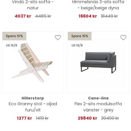
Vindö 2-sits soffa -
Himmelsnäs 3-sits soffa
natur
- beige/beige dyna
4037 kr
4485 kr
16604 kr
18449 kr
Spara 10%
Spara 15%
till 16/8
till 16/8
Hillerstorp
Cane-line
Eco Granny stol - oljad
Flex 2-sits modulsoffa
furu/vit
vänster - grey
1277 kr
1419 kr
25840 kr
30400 kr