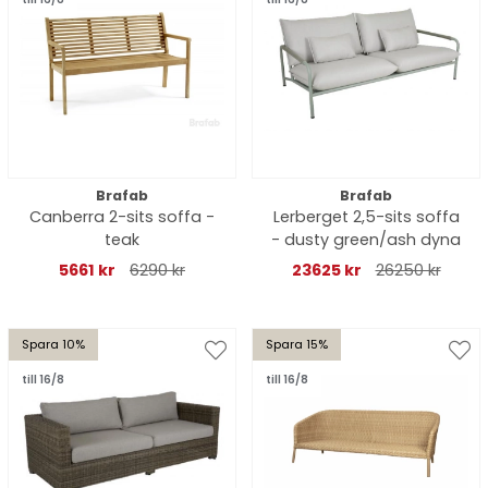
Brafab
Brafab
Canberra 2-sits soffa -
Lerberget 2,5-sits soffa
teak
- dusty green/ash dyna
5661 kr
6290 kr
23625 kr
26250 kr
Spara 10%
Spara 15%
till 16/8
till 16/8