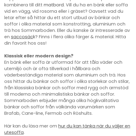
kombinera till ditt
matbord
. Vill du ha en bänk eller soffa
vid en vägg, vid rosorna eller i gräset? Oavsett vad du
letar efter så hittar du ett stort utbud av bänkar och
soffor i olika material som konstrotting, aluminium och
trä hos Sommarboden. Eller du kanske är intresserade av
en
saccosäc
k
? Finns i flera olika färger & material. Hitta
din favorit hos oss!
Klassisk eller modern design?
En bänk eller soffa är utformad för att tåla väder och
utemiljö och är ofta tillverkad i hållbara och
väderbeständiga material som aluminium och trä. Hos
oss hittar du bänkar och soffor i olika storlekar och stilar,
från klassiska bänkar och soffor med rygg och armstöd
till moderna och minimalistiska bänkar och soffor.
Sommarboden erbjuder många olika högkvalitativa
bänkar och soffor från välkända varumärken som
Brafab, Cane-line, Fermob och Röshults.
Här kan du läsa mer om
hur du kan tänka när du väljer en
utesoffa
.