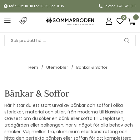
Mån-Fre: 10-18 Lör: 10-15 Sön: 11-15
Telefon: 040-45 01 11
0
Hem
Utemöbler
Bänkar & Soffor
Bänkar & Soffor
Här hittar du ett stort urval av bänkar och soffor i olika
storlekar, material och stilar, från moderna till klassiska.
Oavsett om du söker en bänk eller soffa till uteplatsen,
trädgården eller balkongen, har vi något för alla behov och
smaker. Välj mellan trä, aluminium eller konstrotting och
hitta den perfekta bänken eller soffan för att komplettera