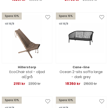
Spara 10%
Spara 15%
till 16/8
till 16/8
Hillerstorp
Cane-line
EcoChair stol - oljad
Ocean 2-sits soffa large
al/grå
- dark grey
2151 kr
2390 kr
18360 kr
21600 kr
Spara 10%
Spara 10%
till 16/8
till 16/8