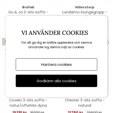
Brafab
Hillerstorp
Du & Ja 2-sits soffa -
Lundamo loungegrupp -
svart furu
grå
5265 kr
5850 kr
10886 kr
12095 kr
VI ANVÄNDER COOKIES
Spara 10%
Spara 15%
För att ge dig en bättre upplevelse och service
använder sig denna sajt av cookies.
till 16/8
till 16/8
Hantera cookies
Godkänn alla cookies
Brafab
Cane-line
Covelo 3-sits soffa -
Chester 3-sits soffa -
natur/offwhite dyna
natural
15291 kr
16990 kr
21760 kr
25600 kr