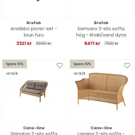
Brafab
Brafab
Arvidsbo picnic-set -
Samvaro 3-sits soffa,
brun furu
hög - khaki/sand dyna
3321 kr
3690 kr
6471 kr
7190 kr
Spara 15%
Spara 15%
till 16/8
till 16/8
Cane-line
Cane-line
Strington 2-sits soffa
Lansing 2-sits soffa -