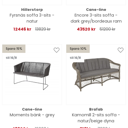
Hillerstorp
Cane-line
Fyrsnäs soffa 3-sits -
Encore 3-sits soffa -
natur
dark grey/bordeaux ram
12446 kr
13829 kr
43520 kr
51200 kr
Spara 15%
Spara 10%
till 16/8
till 16/8
Cane-line
Brafab
Moments bänk - grey
Kamomill 2-sits soffa -
natur/beige dyna