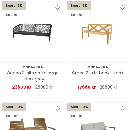
Spara 15%
Spara 15%
till 16/8
till 16/8
Cane-line
Cane-line
Ocean 3-sits soffa large
Grace 2-sits bänk - teak
- dark grey
23800 kr
28000 kr
17680 kr
20800 kr
Spara 10%
Spara 10%
till 16/8
till 16/8