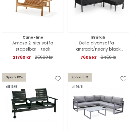
Cane-line
Brafab
Amaze 2-sits soffa
Delia divansoffa -
stapelbar - teak
antracit/nearly black
dyna
21760 kr
25600 kr
7605 kr
8450 kr
Spara 10%
Spara 10%
till 16/8
till 16/8