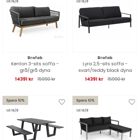
till 16/8
till 16/8
Brafab
Brafab
Kenton 3-sits soffa -
Lyra 2,5-sits soffa -
grå/grå dyna
svart/teddy black dyna
14391 kr
15990 kr
14391 kr
15990 kr
Spara 10%
Spara 10%
till 16/8
till 16/8