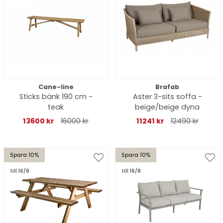
Cane-line
Brafab
Sticks bänk 190 cm -
Aster 3-sits soffa -
teak
beige/beige dyna
13600 kr
16000 kr
11241 kr
12490 kr
Spara 10%
Spara 10%
till 16/8
till 16/8