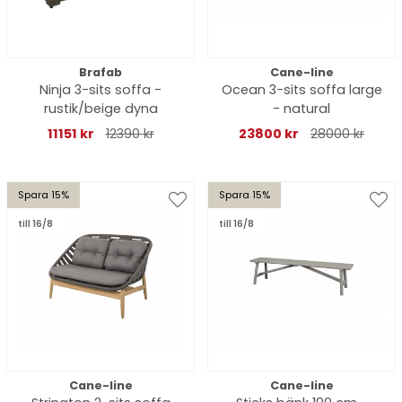
Brafab
Cane-line
Ninja 3-sits soffa -
Ocean 3-sits soffa large
rustik/beige dyna
- natural
11151 kr
12390 kr
23800 kr
28000 kr
Spara 15%
Spara 15%
till 16/8
till 16/8
Cane-line
Cane-line