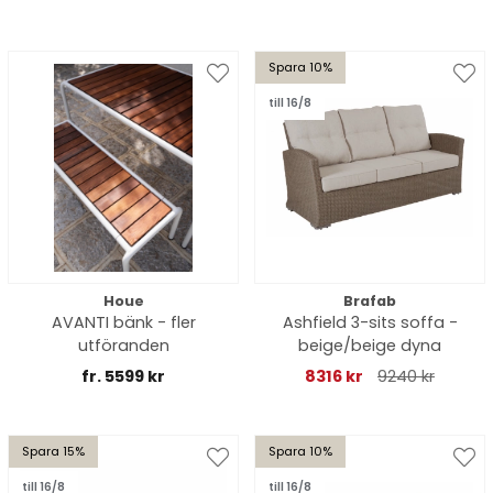
Spara 10%
till 16/8
Houe
Brafab
AVANTI bänk - fler
Ashfield 3-sits soffa -
utföranden
beige/beige dyna
fr. 5599 kr
8316 kr
9240 kr
Spara 15%
Spara 10%
till 16/8
till 16/8