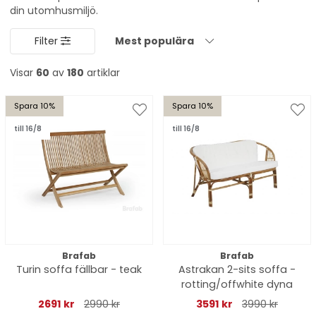
din utomhusmiljö.
Filter
Mest populära
Visar
60
av
180
artiklar
Spara 10%
Spara 10%
till 16/8
till 16/8
Brafab
Brafab
Turin soffa fällbar - teak
Astrakan 2-sits soffa -
rotting/offwhite dyna
2691 kr
2990 kr
3591 kr
3990 kr