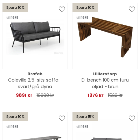
Spara 10%
Spara 10%
till 16/8
till 16/8
Brafab
Hillerstorp
Coleville 2,5-sits soffa -
D-bench 100 cm furu
svart/grå dyna
oljad - brun
9891 kr
10990 kr
1376 kr
1529 kr
Spara 10%
Spara 15%
till 16/8
till 16/8