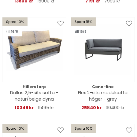
13600 kr
16000 kr
7191 kr
7990 kr
Spara 10%
Spara 15%
till 16/8
till 16/8
Hillerstorp
Cane-line
Dallas 2,5-sits soffa -
Flex 2-sits modulsoffa
natur/beige dyna
höger - grey
10346 kr
11495 kr
25840 kr
30400 kr
Spara 10%
Spara 10%