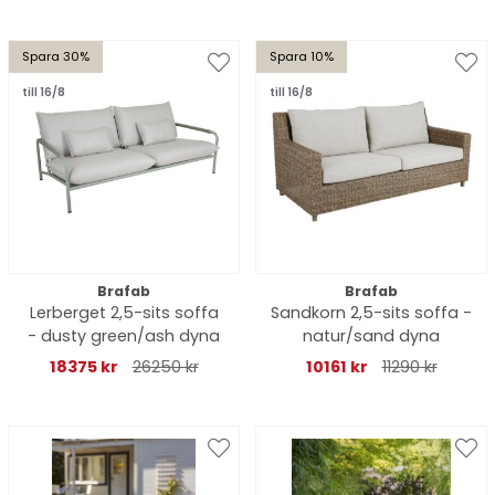
Spara 30%
Spara 10%
till 16/8
till 16/8
Brafab
Brafab
Lerberget 2,5-sits soffa
Sandkorn 2,5-sits soffa -
- dusty green/ash dyna
natur/sand dyna
18375 kr
26250 kr
10161 kr
11290 kr