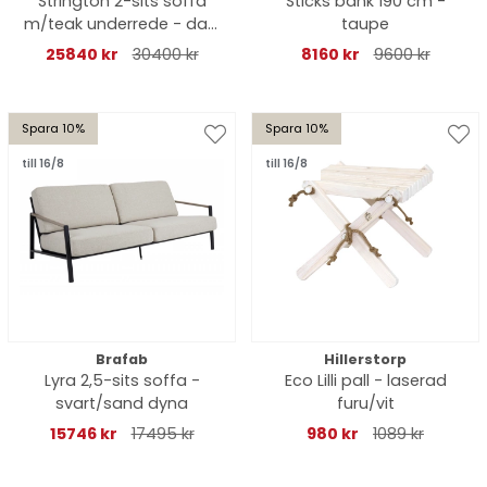
Strington 2-sits soffa
Sticks bänk 190 cm -
m/teak underrede - dark
taupe
grey
25840 kr
30400 kr
8160 kr
9600 kr
Spara 10%
Spara 10%
till 16/8
till 16/8
Brafab
Hillerstorp
Lyra 2,5-sits soffa -
Eco Lilli pall - laserad
svart/sand dyna
furu/vit
15746 kr
17495 kr
980 kr
1089 kr