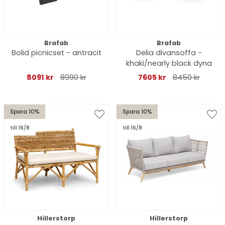
Brafab
Brafab
Bolid picnicset - antracit
Delia divansoffa -
khaki/nearly black dyna
8091 kr
8990 kr
7605 kr
8450 kr
Spara 10%
Spara 10%
till 16/8
till 16/8
Hillerstorp
Hillerstorp