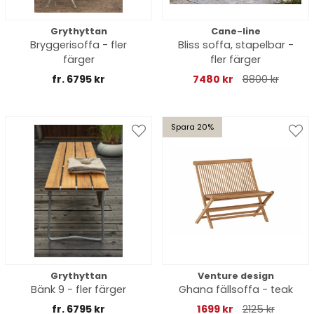
Grythyttan
Cane-line
Bryggerisoffa - fler
Bliss soffa, stapelbar -
färger
fler färger
fr. 6795 kr
7480 kr
8800 kr
Spara 20%
Grythyttan
Venture design
Bänk 9 - fler färger
Ghana fällsoffa - teak
fr. 6795 kr
1699 kr
2125 kr