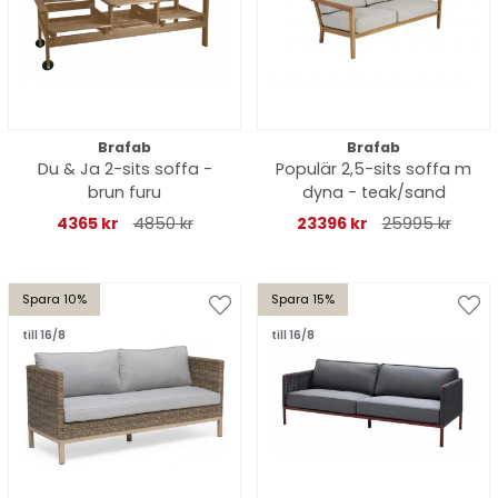
Brafab
Brafab
Du & Ja 2-sits soffa -
Populär 2,5-sits soffa m
brun furu
dyna - teak/sand
4365 kr
4850 kr
23396 kr
25995 kr
Spara 10%
Spara 15%
till 16/8
till 16/8