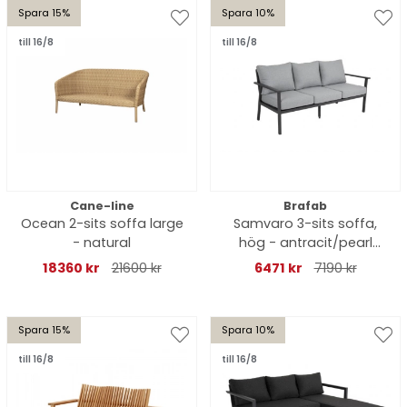
Spara 15%
Spara 10%
till 16/8
till 16/8
Cane-line
Brafab
Ocean 2-sits soffa large
Samvaro 3-sits soffa,
- natural
hög - antracit/pearl
grey dyna
18360 kr
21600 kr
6471 kr
7190 kr
Spara 15%
Spara 10%
till 16/8
till 16/8