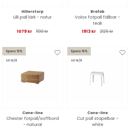
Hillerstorp
Brafab
Lilli pall lärk - natur
Volos fotpall fällbar -
teak
1079 kr
1199 kr
1913 kr
2125 kr
Spara 15%
Spara 15%
till 16/8
till 16/8
Cane-line
Cane-line
Chester fotpall/soffbord
Cut pall stapelbar -
- natural
white