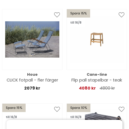
Spara 15%
till 16/8
Houe
Cane-line
CLICK fotpall - fler färger
Flip pall stapelbar - teak
2079 kr
4080 kr
4800 kr
Spara 15%
Spara 10%
till 16/8
till 16/8