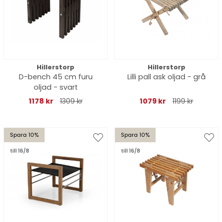
Hillerstorp
Hillerstorp
D-bench 45 cm furu
Lilli pall ask oljad - grå
oljad - svart
1178 kr
1309 kr
1079 kr
1199 kr
Spara 10%
Spara 10%
till 16/8
till 16/8