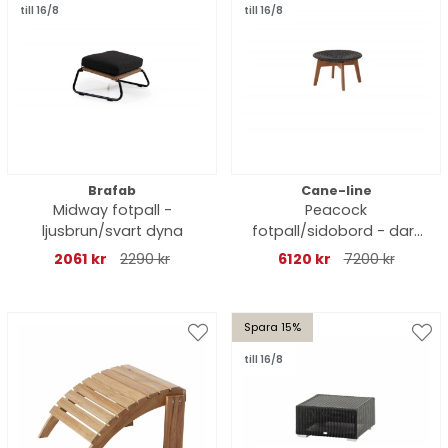
till 16/8
till 16/8
Brafab
Cane-line
Midway fotpall -
Peacock
ljusbrun/svart dyna
fotpall/sidobord - dark
grey/teak
2061 kr
2290 kr
6120 kr
7200 kr
Spara 15%
till 16/8