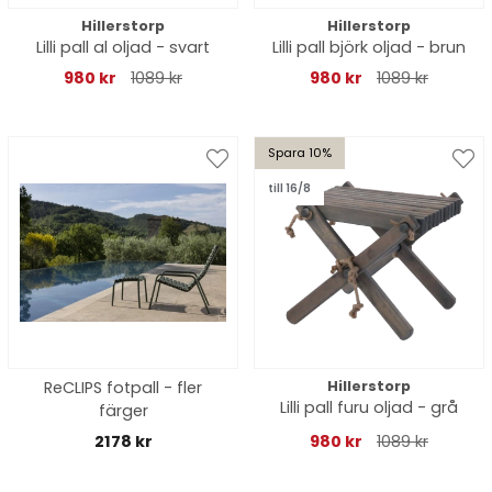
Hillerstorp
Hillerstorp
Lilli pall al oljad - svart
Lilli pall björk oljad - brun
980 kr
1089 kr
980 kr
1089 kr
Spara 10%
till 16/8
ReCLIPS fotpall - fler
Hillerstorp
Lilli pall furu oljad - grå
färger
2178 kr
980 kr
1089 kr