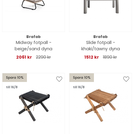
Brafab
Brafab
Midway fotpall -
Slide fotpall -
beige/sand dyna
khaki/tawny dyna
2061 kr
2290 kr
1512 kr
1890 kr
Spara 10%
Spara 10%
till 16/8
till 16/8