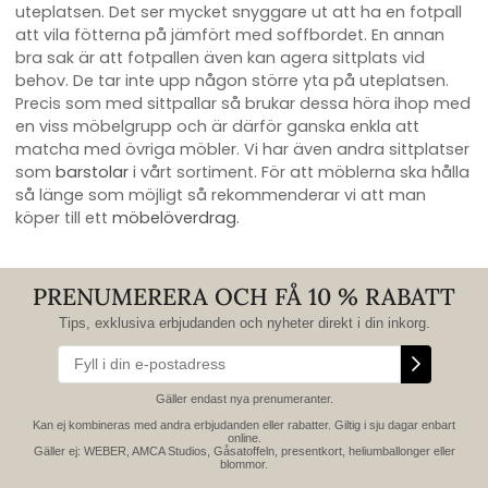
uteplatsen. Det ser mycket snyggare ut att ha en fotpall
att vila fötterna på jämfört med soffbordet. En annan
bra sak är att fotpallen även kan agera sittplats vid
behov. De tar inte upp någon större yta på uteplatsen.
Precis som med sittpallar så brukar dessa höra ihop med
en viss möbelgrupp och är därför ganska enkla att
matcha med övriga möbler. Vi har även andra sittplatser
som
barstolar
i vårt sortiment. För att möblerna ska hålla
så länge som möjligt så rekommenderar vi att man
köper till ett
möbelöverdrag
.
PRENUMERERA OCH FÅ 10 % RABATT
Tips, exklusiva erbjudanden och nyheter direkt i din inkorg.
Gäller endast nya prenumeranter.
Kan ej kombineras med andra erbjudanden eller rabatter. Giltig i sju dagar enbart
online.
Gäller ej: WEBER, AMCA Studios, Gåsatoffeln, presentkort, heliumballonger eller
blommor.