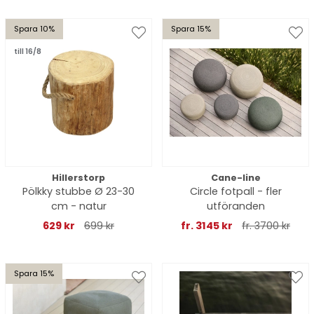
Spara 10%
Spara 15%
till 16/8
Hillerstorp
Cane-line
Pölkky stubbe Ø 23-30
Circle fotpall - fler
cm - natur
utföranden
629 kr
699 kr
fr. 3145 kr
fr. 3700 kr
Spara 15%