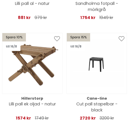
Lilli pall al - natur
Sandholma fotpall -
mörkgrå
881 kr
979 kr
1754 kr
1949 kr
Spara 10%
Spara 15%
till 16/8
till 16/8
Hillerstorp
Cane-line
Lilli pall ek oljad - natur
Cut pall stapelbar -
black
1574 kr
1749 kr
2720 kr
3200 kr