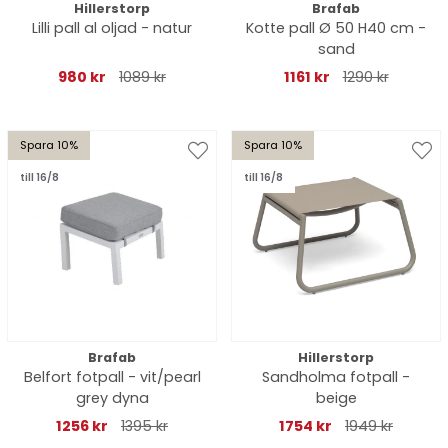
Hillerstorp
Brafab
Lilli pall al oljad - natur
Kotte pall Ø 50 H40 cm -
sand
980 kr
1089 kr
1161 kr
1290 kr
Spara 10%
Spara 10%
till 16/8
till 16/8
Brafab
Hillerstorp
Belfort fotpall - vit/pearl
Sandholma fotpall -
grey dyna
beige
1256 kr
1395 kr
1754 kr
1949 kr