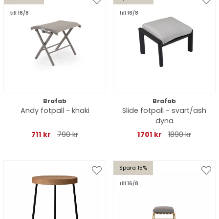
till 16/8
till 16/8
Brafab
Brafab
Andy fotpall - khaki
Slide fotpall - svart/ash
dyna
711 kr
790 kr
1701 kr
1890 kr
Spara 15%
till 16/8