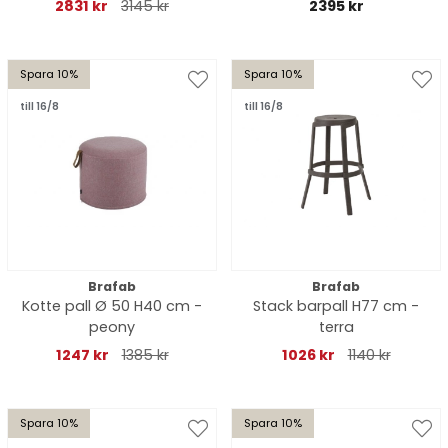
2831 kr
3145 kr
2395 kr
Spara 10%
Spara 10%
till 16/8
till 16/8
Brafab
Brafab
Kotte pall Ø 50 H40 cm -
Stack barpall H77 cm -
peony
terra
1247 kr
1385 kr
1026 kr
1140 kr
Spara 10%
Spara 10%