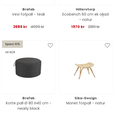
Brafab
Hillerstorp
Vevi fotpall - teak
Ecobench 60 cm ek oljad
- natur
3686 kr
4095 kr
1970 kr
2189 kr
Spara 10%
till 16/8
Brafab
Sika-Design
Kotte pall Ø 80 H40 cm -
Monet fotpall - natur
nearly black