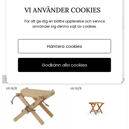
VI ANVÄNDER COOKIES
För att ge dig en bättre upplevelse och service
använder sig denna sajt av cookies.
Cane-line
Hillerstorp
Capture pall 100x100 cm
Lilli pall furu oljad - svart
Hantera cookies
- taupe
10880 kr
12800 kr
980 kr
1089 kr
Godkänn alla cookies
Spara 10%
Spara 10%
till 16/8
till 16/8