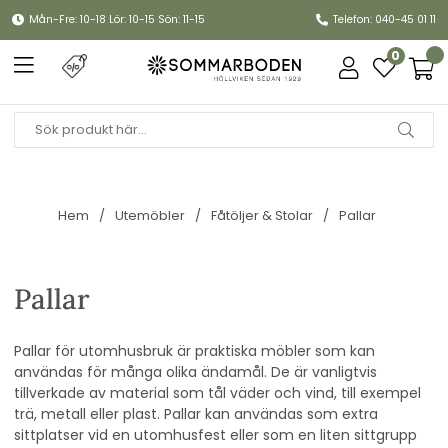
Mån-Fre: 10-18 Lör: 10-15 Sön: 11-15
Telefon: 040-45 01 11
0
Hem
Utemöbler
Fåtöljer & Stolar
Pallar
Pallar
Pallar för utomhusbruk är praktiska möbler som kan
användas för många olika ändamål. De är vanligtvis
tillverkade av material som tål väder och vind, till exempel
trä, metall eller plast. Pallar kan användas som extra
sittplatser vid en utomhusfest eller som en liten sittgrupp