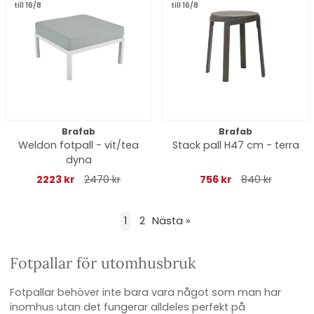
till 16/8
till 16/8
Brafab
Brafab
Weldon fotpall - vit/tea
Stack pall H47 cm - terra
dyna
2223 kr
2470 kr
756 kr
840 kr
1
2
Nästa
»
Fotpallar för utomhusbruk
Fotpallar behöver inte bara vara något som man har
inomhus utan det fungerar alldeles perfekt på