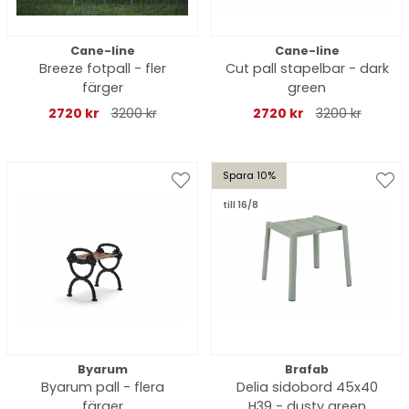
Cane-line
Cane-line
Breeze fotpall - fler
Cut pall stapelbar - dark
färger
green
2720 kr
3200 kr
2720 kr
3200 kr
Spara 10%
till 16/8
Byarum
Brafab
Byarum pall - flera
Delia sidobord 45x40
färger
H39 - dusty green