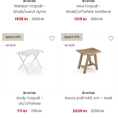
Brafab
Brafab
Weldon fotpall -
Vevi fotpall -
khaki/sand dyna
khaki/offwhite textilene
1935 kr
2150 kr
1215 kr
1350 kr
Spara 10%
Spara 10%
till 16/8
till 16/8
Brafab
Brafab
Andy fotpall -
Keros pall H45 cm - teak
vit/offwhite
711 kr
790 kr
2025 kr
2250 kr