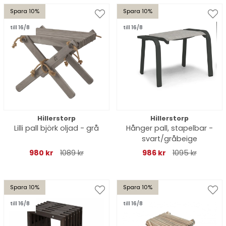
Spara 10%
Spara 10%
till 16/8
till 16/8
Hillerstorp
Hillerstorp
Lilli pall björk oljad - grå
Hånger pall, stapelbar -
svart/gråbeige
980 kr
1089 kr
986 kr
1095 kr
Spara 10%
Spara 10%
till 16/8
till 16/8