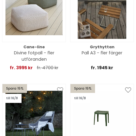
Cane-line
Grythyttan
Divine fotpall - fler
Pall A3 - fler färger
utföranden
fr. 3995 kr
fr. 4700 kr
fr. 1945 kr
Spara 15%
Spara 15%
till 16/8
till 16/8