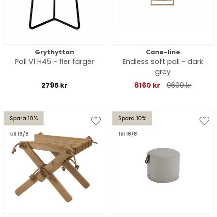
Grythyttan
Cane-line
Pall V1 H45 - fler färger
Endless soft pall - dark
grey
2795 kr
8160 kr
9600 kr
Spara 10%
Spara 10%
till 16/8
till 16/8