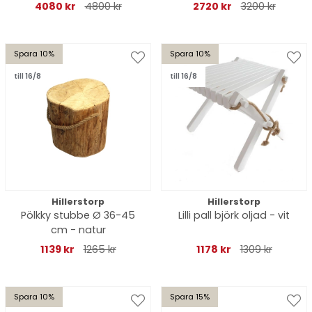
4080 kr
4800 kr
2720 kr
3200 kr
Spara 10%
Spara 10%
till 16/8
till 16/8
Hillerstorp
Hillerstorp
Pölkky stubbe Ø 36-45
Lilli pall björk oljad - vit
cm - natur
1139 kr
1265 kr
1178 kr
1309 kr
Spara 10%
Spara 15%