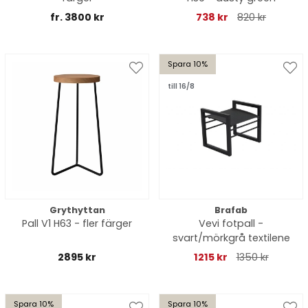
fr. 3800 kr
738 kr
820 kr
Spara 10%
till 16/8
Grythyttan
Brafab
Pall V1 H63 - fler färger
Vevi fotpall -
svart/mörkgrå textilene
2895 kr
1215 kr
1350 kr
Spara 10%
Spara 10%