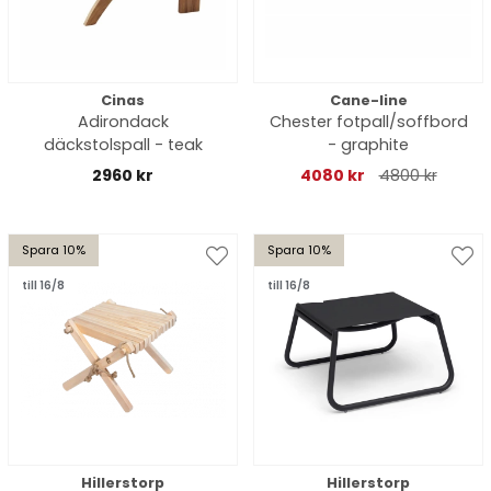
Cinas
Cane-line
Adirondack
Chester fotpall/soffbord
däckstolspall - teak
- graphite
2960 kr
4080 kr
4800 kr
Spara 10%
Spara 10%
till 16/8
till 16/8
Hillerstorp
Hillerstorp