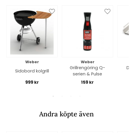
Weber
Weber
Grillrengöring Q-
Del
Sidobord kolgrill
serien & Pulse
r
st
999 kr
159 kr
Andra köpte även