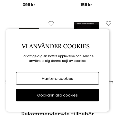
399 kr
159 kr
VI ANVÄNDER COOKIES
För att ge dig en bättre upplevelse och service
använder sig denna sajt av cookies.
Weber
Weber
Hantera cookies
Smoking wood chips 0.7 Kg -
Smoking wood chips - Fläskkött
bok
0.7 kg
Godkänn alla cookies
109 kr
109 kr
Rekommenderade tillbehör