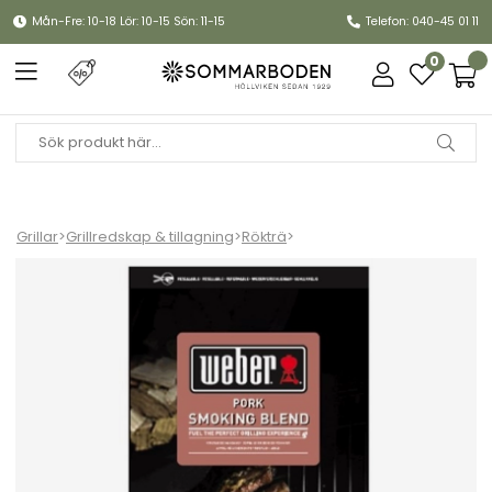
Mån-Fre: 10-18 Lör: 10-15 Sön: 11-15
Telefon: 040-45 01 11
0
Grillar
>
Grillredskap & tillagning
>
Rökträ
>
Smoking wood chips - Fläskkött 0.7 kg