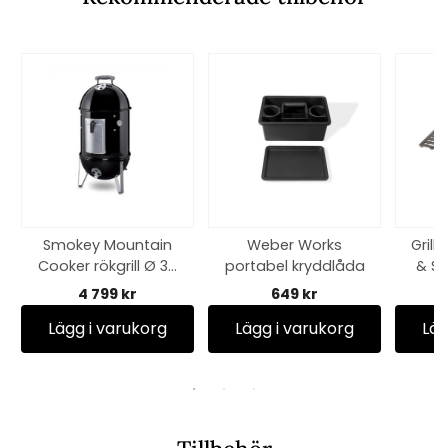
Smokey Mountain
Weber Works
Grill
Cooker rökgrill Ø 37
portabel kryddlåda
& Sp
cm - black
4 799 kr
649 kr
Lägg i varukorg
Lägg i varukorg
Läg