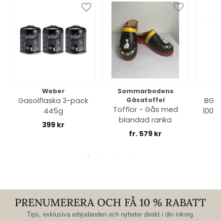
Weber
Sommarbodens
Bi
Gasolflaska 3-pack
Gåsatoffel
BGE 
Tofflor - Gås med
445g
100% 
blandad ranka
399 kr
fr. 579 kr
PRENUMERERA OCH FÅ 10 % RABATT
Tips, exklusiva erbjudanden och nyheter direkt i din inkorg.