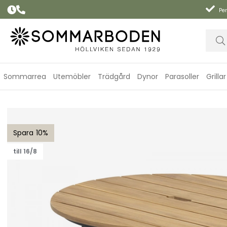
Per
Sommarrea
Utemöbler
Trädgård
Dynor
Parasoller
Grillar
Ekeryd matbord Ø 80 H46 cm - natur
10
till 16/8