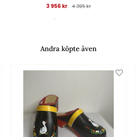
3 956 kr
4 395 kr
Andra köpte även