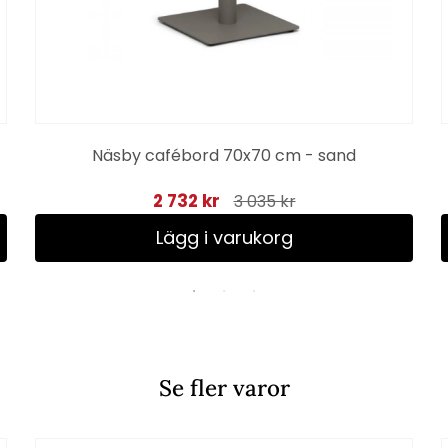
Näsby cafébord 70x70 cm - sand
2 732 kr
3 035 kr
Lägg i varukorg
Se fler varor