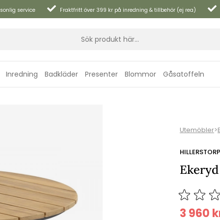
sonlig service
Fraktfritt över 399 kr på inredning & tillbehör (ej rea)
Inredning
Badkläder
Presenter
Blommor
Gåsatoffeln
Utemöbler
>
HILLERSTOR
Ekeryd
3 960
k