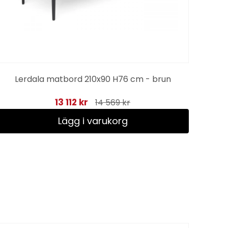
Lerdala matbord 210x90 H76 cm - brun
13 112 kr
14 569 kr
Lägg i varukorg