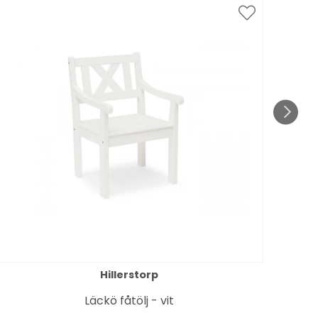
Spar
till 1
Hillerstorp
Läckö fåtölj - vit