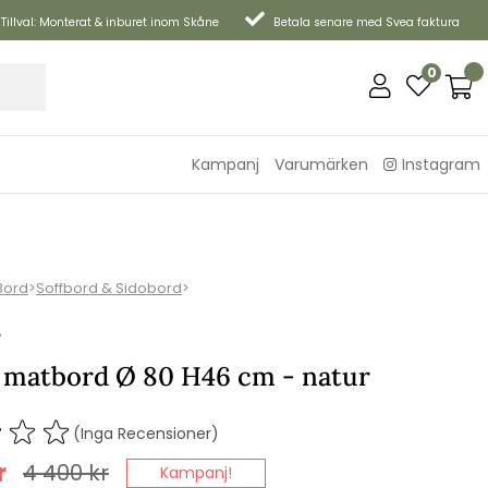
Tillval: Monterat & inburet inom Skåne
Betala senare med Svea faktura
0
Kampanj
Varumärken
Instagram
Bord
>
Soffbord & Sidobord
>
P
 matbord Ø 80 H46 cm - natur
(Inga Recensioner)
r
4 400
kr
Kampanj!