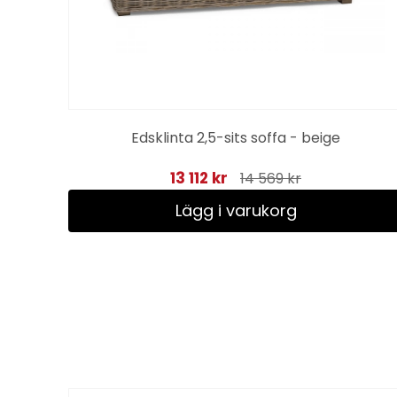
Edsklinta 2,5-sits soffa - beige
13 112 kr
14 569 kr
Lägg i varukorg