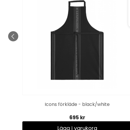
Icons förkläde - black/white
695 kr
Lägg i varukorg