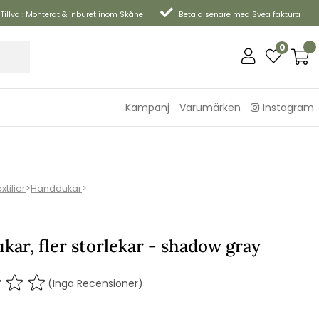
Tillval: Monterat & inburet inom Skåne
Betala senare med Svea faktura
0
Kampanj
Varumärken
Instagram
xtilier
>
Handdukar
>
ar, fler storlekar - shadow gray
(Inga Recensioner)