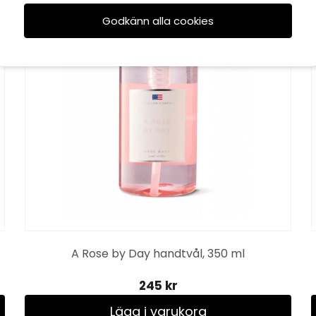
Godkänn alla cookies
A Rose by Day handtvål, 350 ml
245 kr
Lägg i varukorg