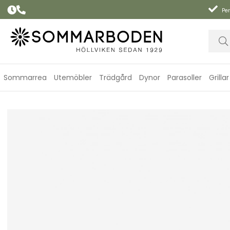
Per
Sommarrea
Utemöbler
Trädgård
Dynor
Parasoller
Grillar
Handdukar, fler storlekar - shadow gray