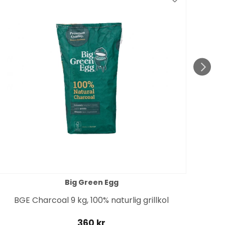
Spar
till 1
Big Green Egg
BGE Charcoal 9 kg, 100% naturlig grillkol
360 kr