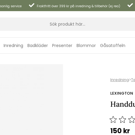
sonlig service
Fraktfritt över 399 kr på inredning & tillbehör (ej rea)
Inredning
Badkläder
Presenter
Blommor
Gåsatoffeln
Inredning
>
Te
LEXINGTON
Handduk
150
kr