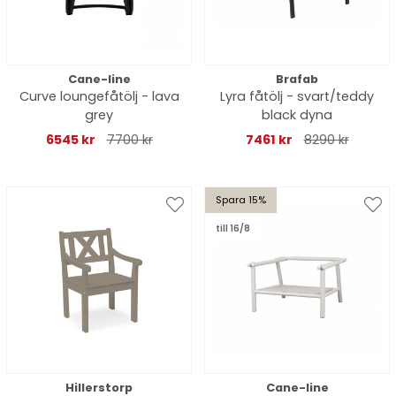
Cane-line
Brafab
Curve loungefåtölj - lava
Lyra fåtölj - svart/teddy
grey
black dyna
6545 kr
7700 kr
7461 kr
8290 kr
Spara 15%
till 16/8
Hillerstorp
Cane-line