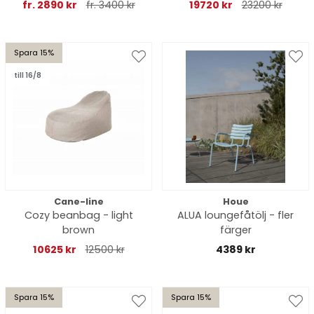
fr. 2890 kr
fr. 3400 kr
19720 kr
23200 kr
Spara 15%
till 16/8
Cane-line
Houe
Cozy beanbag - light
ALUA loungefåtölj - fler
brown
färger
10625 kr
12500 kr
4389 kr
Spara 15%
Spara 15%