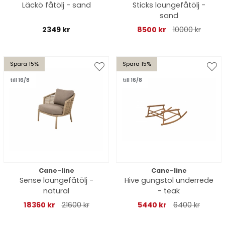
Läckö fåtölj - sand
Sticks loungefåtölj -
sand
2349 kr
8500 kr
10000 kr
Spara 15%
Spara 15%
till 16/8
till 16/8
Cane-line
Cane-line
Sense loungefåtölj -
Hive gungstol underrede
natural
- teak
18360 kr
21600 kr
5440 kr
6400 kr