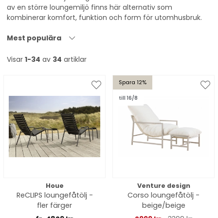
av en större loungemiljö finns här alternativ som
kombinerar komfort, funktion och form för utomhusbruk.
Mest populära
Visar
1-34
av
34
artiklar
Spara 12%
till 16/8
Houe
Venture design
ReCLIPS loungefåtölj -
Corso loungefåtölj -
fler färger
beige/beige