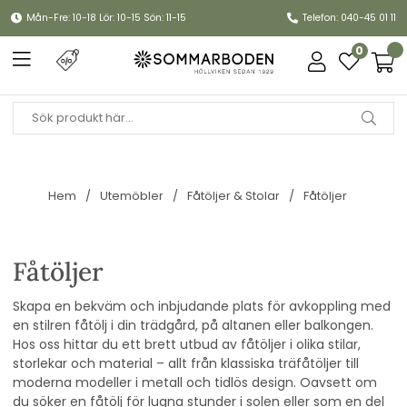
Mån-Fre: 10-18 Lör: 10-15 Sön: 11-15
Telefon: 040-45 01 11
0
Hem
Utemöbler
Fåtöljer & Stolar
Fåtöljer
Fåtöljer
Skapa en bekväm och inbjudande plats för avkoppling med
en stilren fåtölj i din trädgård, på altanen eller balkongen.
Hos oss hittar du ett brett utbud av fåtöljer i olika stilar,
storlekar och material – allt från klassiska träfåtöljer till
moderna modeller i metall och tidlös design. Oavsett om
du söker en fåtölj för lugna stunder i solen eller som en del