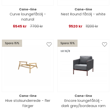
Cane-line
Cane-line
Curve loungefåtölj -
Nest Round fåtölj - white
natural
6545 kr
7700 kr
9520 kr
11200 kr
Spara 15%
Spara 15%
till 16/8
Cane-line
Cane-line
Hive stolsunderrede - fler
Encore loungefåtölj -
färger
dark grey/bordeaux ram