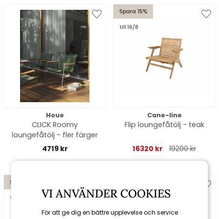
Spara 15%
till 16/8
Houe
Cane-line
CLICK Roomy
Flip loungefåtölj - teak
loungefåtölj - fler färger
4719 kr
16320 kr
19200 kr
Spara 10%
VI ANVÄNDER COOKIES
till 16/8
För att ge dig en bättre upplevelse och service