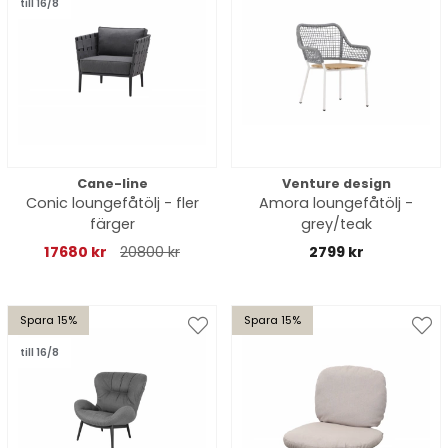
till 16/8
Cane-line
Venture design
Conic loungefåtölj - fler
Amora loungefåtölj -
färger
grey/teak
17680 kr
20800 kr
2799 kr
Spara 15%
Spara 15%
till 16/8