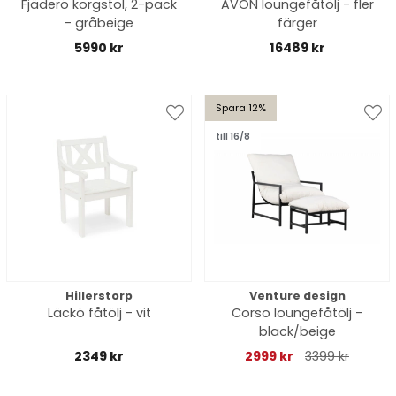
Fjäderö korgstol, 2-pack
AVON loungefåtölj - fler
- gråbeige
färger
5990 kr
16489 kr
Spara 12%
till 16/8
Hillerstorp
Venture design
Läckö fåtölj - vit
Corso loungefåtölj -
black/beige
2349 kr
2999 kr
3399 kr