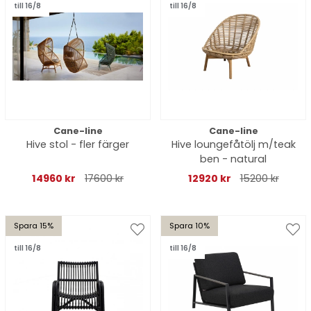
till 16/8
till 16/8
Cane-line
Cane-line
Hive stol - fler färger
Hive loungefåtölj m/teak
ben - natural
14960 kr
17600 kr
12920 kr
15200 kr
Spara 15%
Spara 10%
till 16/8
till 16/8