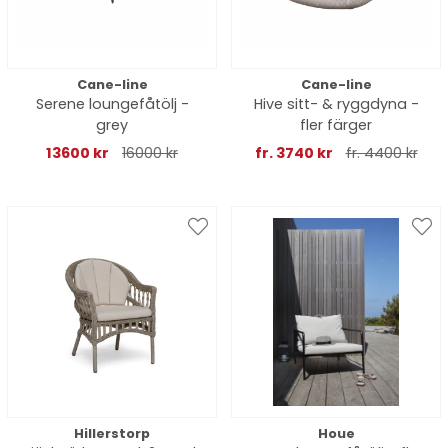
Cane-line
Cane-line
Serene loungefåtölj -
Hive sitt- & ryggdyna -
grey
fler färger
13600 kr
16000 kr
fr. 3740 kr
fr. 4400 kr
Hillerstorp
Houe