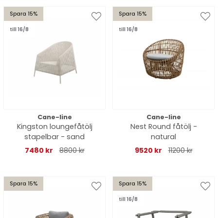
Spara 15%
Spara 15%
till 16/8
till 16/8
Cane-line
Cane-line
Kingston loungefåtölj
Nest Round fåtölj -
stapelbar - sand
natural
7480 kr
8800 kr
9520 kr
11200 kr
Spara 15%
Spara 15%
till 16/8