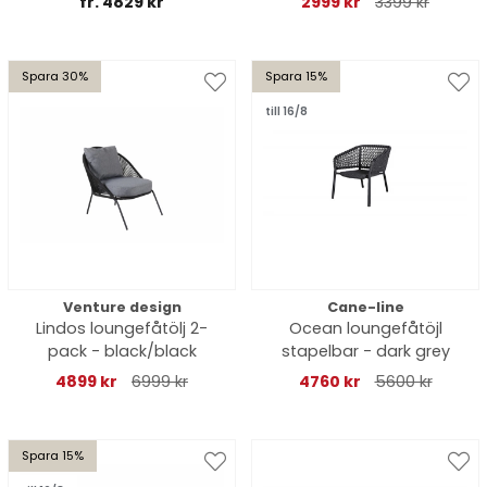
fr. 4829 kr
2999 kr
3399 kr
Spara 30%
Spara 15%
till 16/8
Venture design
Cane-line
Lindos loungefåtölj 2-
Ocean loungefåtöjl
pack - black/black
stapelbar - dark grey
4899 kr
6999 kr
4760 kr
5600 kr
Spara 15%