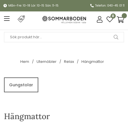
Mån-Fre: 10-18 Lör: 10-15 Sön: 11-15
Telefon: 040-45 01 11
0
Hem
Utemöbler
Relax
Hängmattor
Gungstolar
Hängmattor