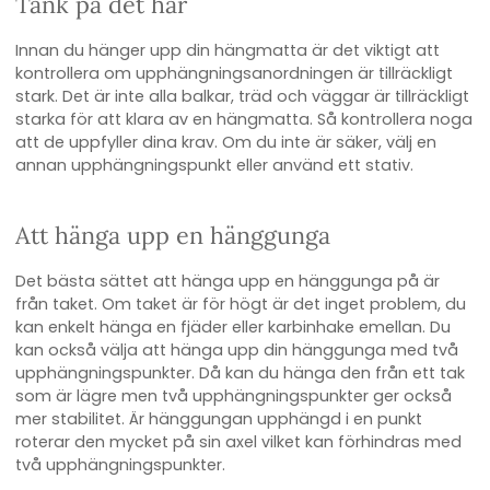
Tänk på det här
Innan du hänger upp din hängmatta är det viktigt att
kontrollera om upphängningsanordningen är tillräckligt
stark. Det är inte alla balkar, träd och väggar är tillräckligt
starka för att klara av en hängmatta. Så kontrollera noga
att de uppfyller dina krav. Om du inte är säker, välj en
annan upphängningspunkt eller använd ett stativ.
Att hänga upp en hänggunga
Det bästa sättet att hänga upp en hänggunga på är
från taket. Om taket är för högt är det inget problem, du
kan enkelt hänga en fjäder eller karbinhake emellan. Du
kan också välja att hänga upp din hänggunga med två
upphängningspunkter. Då kan du hänga den från ett tak
som är lägre men två upphängningspunkter ger också
mer stabilitet. Är hänggungan upphängd i en punkt
roterar den mycket på sin axel vilket kan förhindras med
två upphängningspunkter.