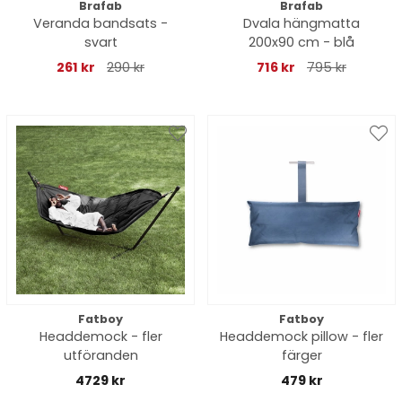
Brafab
Brafab
Veranda bandsats -
Dvala hängmatta
svart
200x90 cm - blå
261 kr
290 kr
716 kr
795 kr
Fatboy
Fatboy
Headdemock - fler
Headdemock pillow - fler
utföranden
färger
4729 kr
479 kr