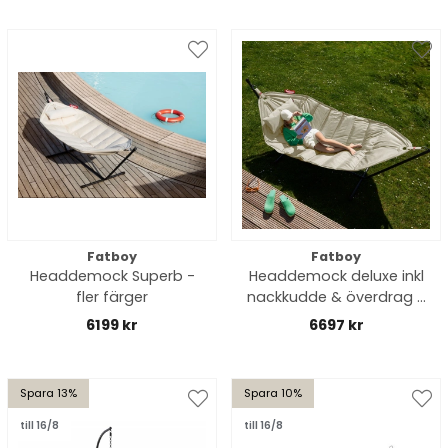
Fatboy
Fatboy
Headdemock Superb -
Headdemock deluxe inkl
fler färger
nackkudde & överdrag -
fler färger
6199 kr
6697 kr
Spara 13%
Spara 10%
till 16/8
till 16/8