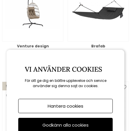
Venture design
Brafab
Trezza hängstol -
Enif hängmatta - grå
black/grey
2699 kr
3099 kr
891 kr
990 kr
VI ANVÄNDER COOKIES
För att ge dig en bättre upplevelse och service
använder sig denna sajt av cookies.
Spara 10%
Spara 10%
till 16/8
till 16/8
Hantera cookies
Godkänn alla cookies