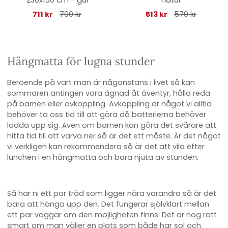
230x150 cm - gul
natur
711 kr
790 kr
513 kr
570 kr
Hängmatta för lugna stunder
Beroende på vart man är någonstans i livet så kan
sommaren antingen vara ägnad åt äventyr, hålla reda
på barnen eller avkoppling. Avkoppling är något vi alltid
behöver ta oss tid till att göra då batterierna behöver
ladda upp sig. Även om barnen kan göra det svårare att
hitta tid till att varva ner så är det ett måste. Är det något
vi verkligen kan rekommendera så är det att vila efter
lunchen i en hängmatta och bara njuta av stunden.
Så har ni ett par träd som ligger nära varandra så är det
bara att hänga upp den. Det fungerar självklart mellan
ett par väggar om den möjligheten finns. Det är nog rätt
smart om man väljer en plats som både har sol och