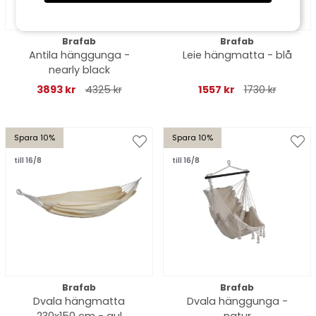
Brafab
Brafab
Antila hänggunga -
Leie hängmatta - blå
nearly black
3893 kr
4325 kr
1557 kr
1730 kr
Spara 10%
Spara 10%
till 16/8
till 16/8
Brafab
Brafab
Dvala hängmatta
Dvala hänggunga -