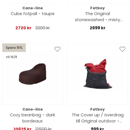
Cane-line
Fatboy
Cube fotpall - taupe
The Original
stonewashed - misty
blue
2720 kr
3200 kr
2699 kr
Spara 15%
till 16/8
Cane-line
Fatboy
Cozy beanbag - dark
The Cover up / överdrag
bordeaux
till Original outdoor -
svart
10625 kr
12500 kr
999 kr