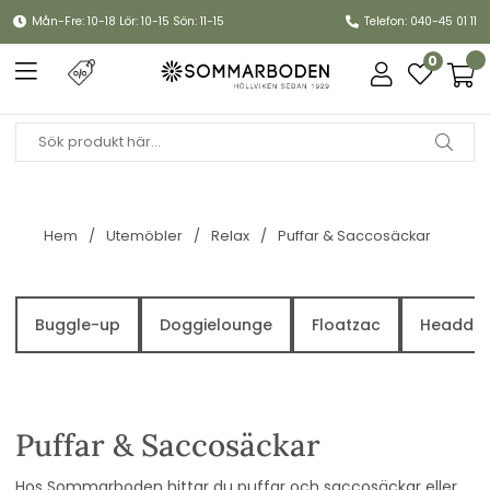
Mån-Fre: 10-18 Lör: 10-15 Sön: 11-15
Telefon: 040-45 01 11
0
Hem
Utemöbler
Relax
Puffar & Saccosäckar
Buggle-up
Doggielounge
Floatzac
Headde
Puffar & Saccosäckar
Hos Sommarboden hittar du puffar och saccosäckar eller