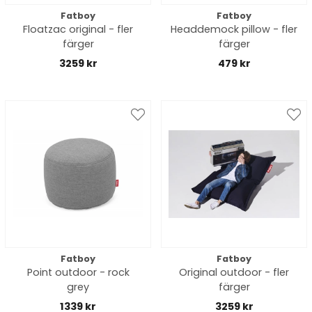
Fatboy
Fatboy
Floatzac original - fler
Headdemock pillow - fler
färger
färger
3259 kr
479 kr
Fatboy
Fatboy
Point outdoor - rock
Original outdoor - fler
grey
färger
1339 kr
3259 kr