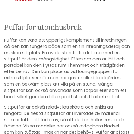
Puffar för utomhusbruk
Puffar kan vara ett ypperligt komplement till inredningen
då den kan fungera både som en fin inredningsdetalj och
en skön sittplats. En av de största fördelarna med en
sittpuff är dess mångsidighet. Eftersom den är lätt och
portabel kan den flyttas runt i hemmet och trädgården
efter behov. Den kan placeras vid loungegruppen för
extra sittplatser när man har gäster eller i trädgården
som en bekväm plats att vila på en stund. Många
sittpuffar kan också användas som fotpall eller som ett
bord vilket gör dem till en praktisk och flexibel möbel.
Sittpuffar är också relativt lättskötta och enkla att
rengöra. De flesta sittpuffar är tillverkade av material
som är lätta att torka av, så att de kan hållas rena och
fräscha. Vissa modeller har också avtagbara klädsel
som kan tvättas i maskin när det behövs. Puffar är oftast