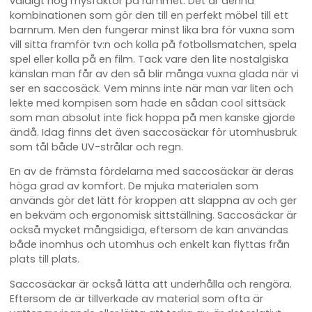
väldigt hög mysfaktor på rummet. Det är denna
kombinationen som gör den till en perfekt möbel till ett
barnrum. Men den fungerar minst lika bra för vuxna som
vill sitta framför tv:n och kolla på fotbollsmatchen, spela
spel eller kolla på en film. Tack vare den lite nostalgiska
känslan man får av den så blir många vuxna glada när vi
ser en saccosäck. Vem minns inte när man var liten och
lekte med kompisen som hade en sådan cool sittsäck
som man absolut inte fick hoppa på men kanske gjorde
ändå. Idag finns det även saccosäckar för utomhusbruk
som tål både UV-strålar och regn.
En av de främsta fördelarna med saccosäckar är deras
höga grad av komfort. De mjuka materialen som
används gör det lätt för kroppen att slappna av och ger
en bekväm och ergonomisk sittställning. Saccosäckar är
också mycket mångsidiga, eftersom de kan användas
både inomhus och utomhus och enkelt kan flyttas från
plats till plats.
Saccosäckar är också lätta att underhålla och rengöra.
Eftersom de är tillverkade av material som ofta är