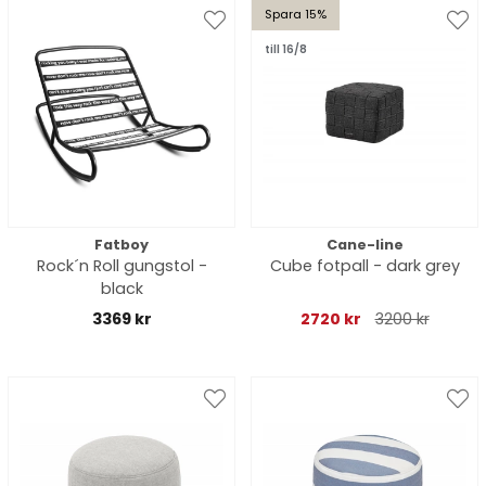
Spara 15%
till 16/8
Fatboy
Cane-line
Rock´n Roll gungstol -
Cube fotpall - dark grey
black
3369 kr
2720 kr
3200 kr