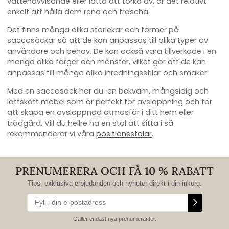
vattenavvisande eller lätta att torka av, är det relativt
enkelt att hålla dem rena och fräscha.
Det finns många olika storlekar och former på
saccosäckar så att de kan anpassas till olika typer av
användare och behov. De kan också vara tillverkade i en
mängd olika färger och mönster, vilket gör att de kan
anpassas till många olika inredningsstilar och smaker.
Med en saccosäck har du en bekväm, mångsidig och
lättskött möbel som är perfekt för avslappning och för
att skapa en avslappnad atmosfär i ditt hem eller
trädgård.
Vill du hellre ha en stol att sitta i så
rekommenderar vi våra
positionsstolar
.
PRENUMERERA OCH FÅ 10 % RABATT
Tips, exklusiva erbjudanden och nyheter direkt i din inkorg.
Gäller endast nya prenumeranter.