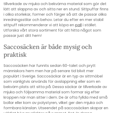
tillverkade av mjuka och bekväma material som gör det
lätt att slappna av och sitta ner en stund. Sittpuffar finns
i olika storlekar, former och färger så att de passar olika
inredningsstilar och behov. Letar du efter en mer stabil
sittpuff rekommenderar vi att köpa en
pall
i stället.
Utforska vårt stora sortiment för att hitta något som
passar just ditt hem!
Saccosäcken är både mysig och
praktisk
Saccosäcken har funnits sedan 60-talet och prytt
människors hem men har på senare tid blivit mer
populärt i Sverige. Saccosäckar är en typ av sittmöbel
som vanligtvis används för avslappning eller som en
bekväm plats att sitta på. Dessa säckar är tillverkade av
mjuka och följsamma material som formar sig efter
kroppen när man sitter i dem. De är ofta fyllda med små
bollar eller korn av polystyren, vilket ger den mjuka och
formbara känslan. Utseendet på saccosäcken skapar en