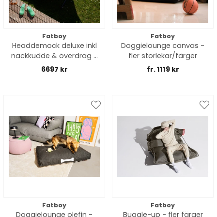
Fatboy
Fatboy
Headdemock deluxe inkl
Doggielounge canvas -
nackkudde & överdrag -
fler storlekar/färger
fler färger
6697 kr
fr. 1119 kr
Fatboy
Fatboy
Doggielounge olefin -
Buggle-up - fler färger