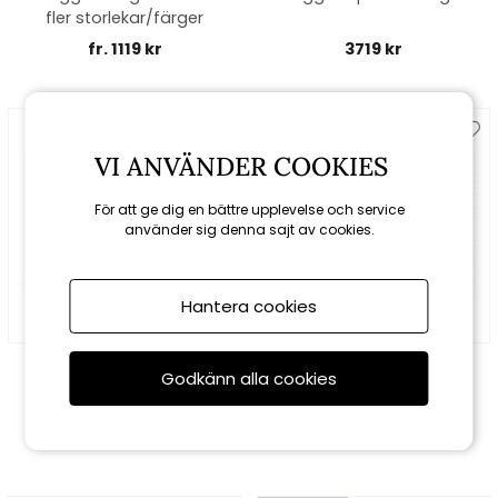
fler storlekar/färger
fr. 1119 kr
3719 kr
Spara 15%
VI ANVÄNDER COOKIES
till 16/8
För att ge dig en bättre upplevelse och service
använder sig denna sajt av cookies.
Hantera cookies
Fatboy
Cane-line
Godkänn alla cookies
Point outdoor - grey
Cube fotpall - light grey
taupe
1339 kr
2720 kr
3200 kr