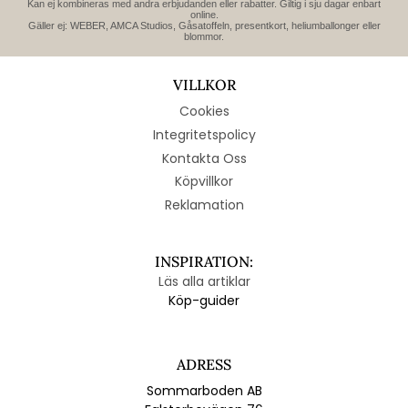
Kan ej kombineras med andra erbjudanden eller rabatter. Giltig i sju dagar enbart
online.
Gäller ej: WEBER, AMCA Studios, Gåsatoffeln, presentkort, heliumballonger eller
blommor.
VILLKOR
Cookies
Integritetspolicy
Kontakta Oss
Köpvillkor
Reklamation
INSPIRATION:
Läs alla artiklar
Köp-guider
ADRESS
Sommarboden AB