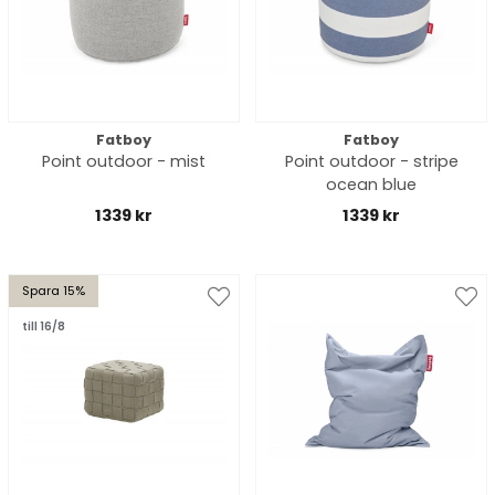
Fatboy
Fatboy
Point outdoor - mist
Point outdoor - stripe
ocean blue
1339 kr
1339 kr
Spara 15%
till 16/8