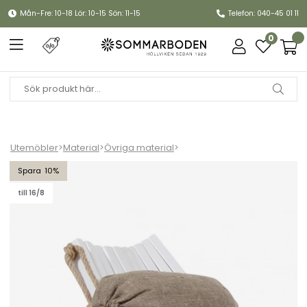
Mån-Fre: 10-18 Lör: 10-15 Sön: 11-15
Telefon: 040-45 01 11
0
Utemöbler
>
Material
>
Övriga material
>
Ribbon kudde
10
till 16/8