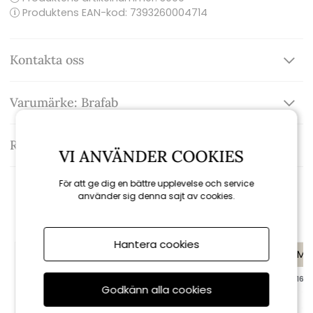
Produktens EAN-kod: 7393260004714
Kontakta oss
Varumärke: Brafab
Recensioner
VI ANVÄNDER COOKIES
För att ge dig en bättre upplevelse och service
använder sig denna sajt av cookies.
Rekommenderade tillbehör
Hantera cookies
KAMPANJ
KAMP
till 16/8
till 16/8
Godkänn alla cookies