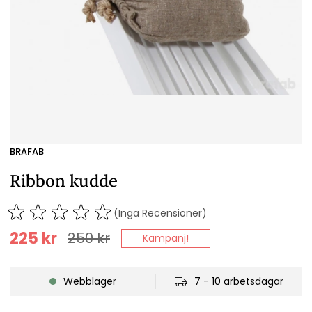
BRAFAB
Ribbon kudde
(Inga Recensioner)
225
kr
250
kr
Kampanj!
Webblager
7 - 10 arbetsdagar