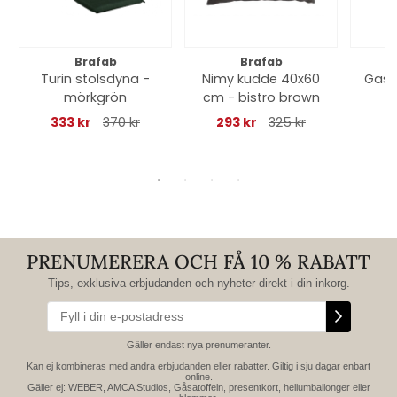
Brafab
Brafab
Turin stolsdyna -
Nimy kudde 40x60
Gaso
mörkgrön
cm - bistro brown
333 kr
370 kr
293 kr
325 kr
PRENUMERERA OCH FÅ 10 % RABATT
Tips, exklusiva erbjudanden och nyheter direkt i din inkorg.
Gäller endast nya prenumeranter.
Kan ej kombineras med andra erbjudanden eller rabatter. Giltig i sju dagar enbart
online.
Gäller ej: WEBER, AMCA Studios, Gåsatoffeln, presentkort, heliumballonger eller