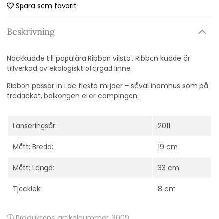
Spara som favorit
Beskrivning
Nackkudde till populära Ribbon vilstol. Ribbon kudde är
tillverkad av ekologiskt ofärgad linne.
Ribbon passar in i de flesta miljöer – såväl inomhus som på
trädäcket, balkongen eller campingen.
Lanseringsår:
2011
Mått: Bredd:
19 cm
Mått: Längd:
33 cm
Tjocklek:
8 cm
Produktens artikelnummer:
3009