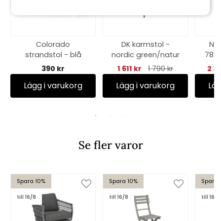
Colorado
DK karmstol -
Ni
strandstol - blå
nordic green/natur
78x7
390 kr
1 611 kr
1 790 kr
2 3
Lägg i varukorg
Lägg i varukorg
Läg
Se fler varor
Spara 10%
Spara 10%
Spara 
till 16/8
till 16/8
till 16/8