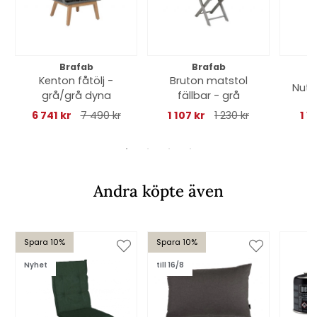
Brafab
Brafab
Kenton fåtölj -
Bruton matstol
Nuta
grå/grå dyna
fällbar - grå
6 741 kr
7 490 kr
1 107 kr
1 230 kr
1 1
Andra köpte även
Spara 10%
Spara 10%
Nyhet
till 16/8