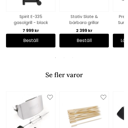
Spirit E-335
Stativ Slate &
Pre
gasolgrill - black
bärbara grillar
Summ
7 999 kr
2 399 kr
Beställ
Beställ
Läg
Se fler varor