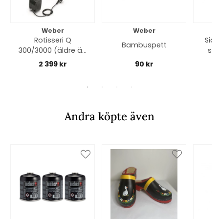
Weber
Weber
Rotisseri Q
Sid
Bambuspett
300/3000 (äldre än
ser
2025 modell)
2
2 399 kr
90 kr
Andra köpte även