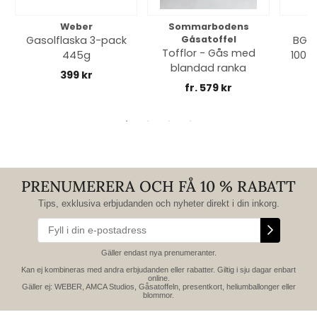
Weber
Sommarbodens
Bi
Gasolflaska 3-pack
Gåsatoffel
BGE 
Tofflor - Gås med
445g
100% 
blandad ranka
399 kr
fr. 579 kr
PRENUMERERA OCH FÅ 10 % RABATT
Tips, exklusiva erbjudanden och nyheter direkt i din inkorg.
Gäller endast nya prenumeranter.
Kan ej kombineras med andra erbjudanden eller rabatter. Giltig i sju dagar enbart
online.
Gäller ej: WEBER, AMCA Studios, Gåsatoffeln, presentkort, heliumballonger eller
blommor.