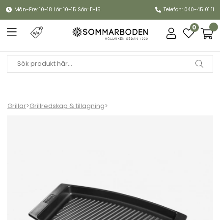
Mån-Fre: 10-18 Lör: 10-15 Sön: 11-15
Telefon: 040-45 01 11
0
Grillar
>
Grillredskap & tillagning
>
Keramisk grillform - black