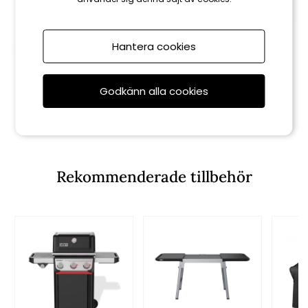
Hantera cookies
Weber
Weber
Godkänn alla cookies
Keramisk pajform - black
Keramisk stekhäll - black
599 kr
999 kr
Rekommenderade tillbehör