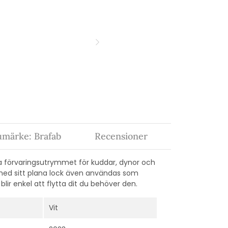
umärke: Brafab
Recensioner
ta förvaringsutrymmet för kuddar, dynor och
 med sitt plana lock även användas som
lir enkel att flytta dit du behöver den.
Vit