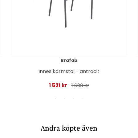
Brafab
Innes karmstol - antracit
1 521 kr
1 690 kr
Andra köpte även