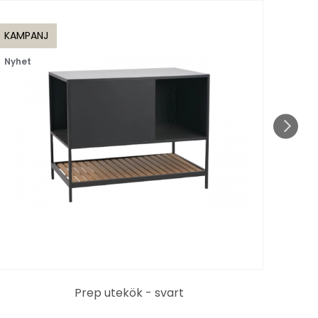
KAMPANJ
KAMP
Nyhet
till 1
Prep utekök - svart
Pe