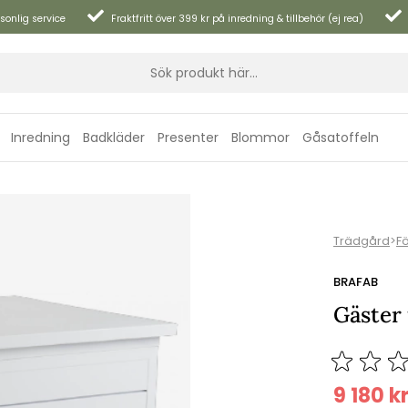
sonlig service
Fraktfritt över 399 kr på inredning & tillbehör (ej rea)
Inredning
Badkläder
Presenter
Blommor
Gåsatoffeln
Trädgård
>
F
BRAFAB
Gäster 
9 180
k