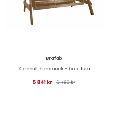
Brafab
Kornhult hammock - brun furu
Newf
5 841 kr
6 490 kr