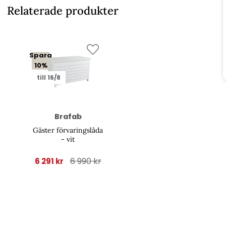
Relaterade produkter
Spara
10%
till 16/8
Brafab
Gäster förvaringslåda
- vit
6 990 kr
6 291 kr