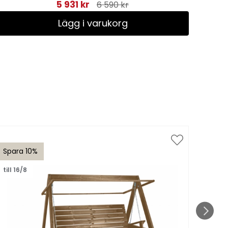
5 931 kr
6 590 kr
Lägg i varukorg
Spara 10%
Spar
till 16/8
till 1