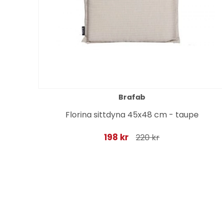
Brafab
dy
Florina sittdyna 45x48 cm - taupe
198 kr
220 kr