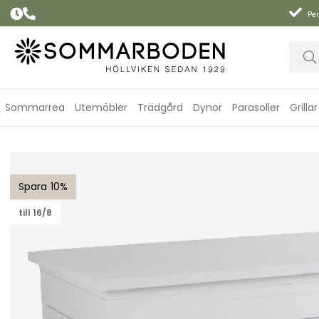
Per
Sommarrea
Utemöbler
Trädgård
Dynor
Parasoller
Grillar
Gäster förvaringslåda, stor - vit
10
till 16/8