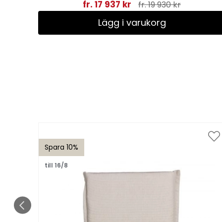
fr. 17 937 kr
fr. 19 930 kr
Lägg i varukorg
Spara 10%
till 16/8