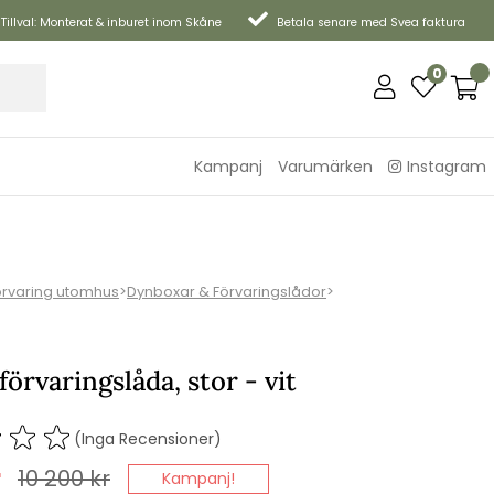
Tillval: Monterat & inburet inom Skåne
Betala senare med Svea faktura
0
Kampanj
Varumärken
Instagram
örvaring utomhus
>
Dynboxar & Förvaringslådor
>
förvaringslåda, stor - vit
(Inga Recensioner)
r
10 200
kr
Kampanj!