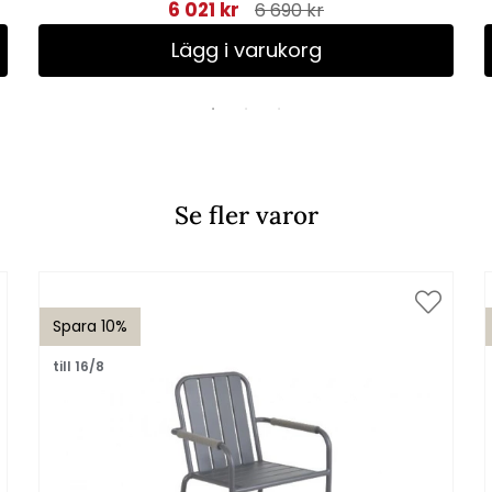
6 021 kr
6 690 kr
Lägg i varukorg
Se fler varor
Spara 10%
till 16/8