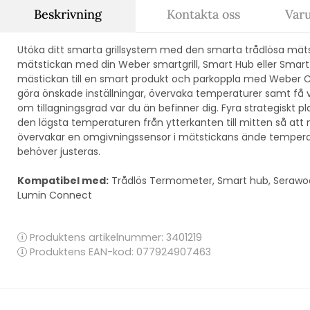
Beskrivning
Kontakta oss
Var
Utöka ditt smarta grillsystem med den smarta trådlösa mät
mätstickan med din Weber smartgrill, Smart Hub eller Smart T
mästickan till en smart produkt och parkoppla med Weber 
göra önskade inställningar, övervaka temperaturer samt få 
om tillagningsgrad var du än befinner dig. Fyra strategiskt 
den lägsta temperaturen från ytterkanten till mitten så att 
övervakar en omgivningssensor i mätstickans ände tempera
behöver justeras.
Kompatibel med:
Trådlös Termometer, Smart hub, Serawoo
Lumin Connect
Produktens artikelnummer:
3401219
Produktens EAN-kod: 077924907463