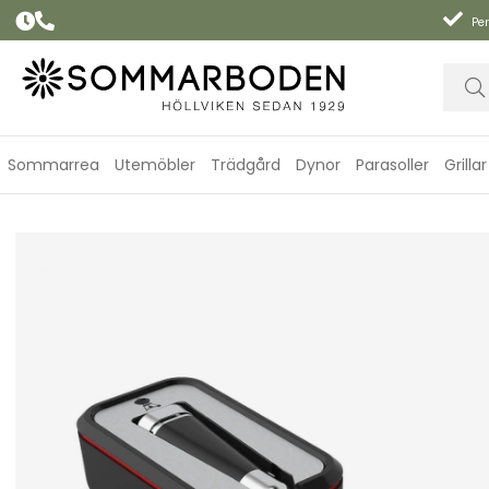
Per
Sommarrea
Utemöbler
Trädgård
Dynor
Parasoller
Grillar
Mätsticka trådlös med laddare