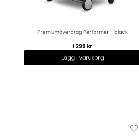
Premiumöverdrag Performer - black
1 299 kr
Lägg i varukorg