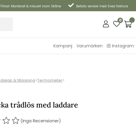
Tillval: Monterat & inburet inom Skåne
Betala senare med Svea faktura
0
Kampanj
Varumärken
Instagram
edskap & tillagning
>
Termometer
>
ka trådlös med laddare
(Inga Recensioner)