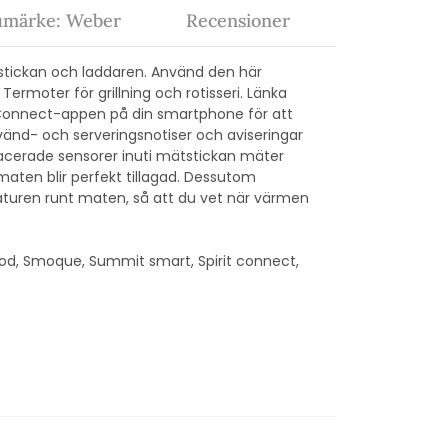
umärke: Weber
Recensioner
stickan och laddaren. Använd den här
ermoter för grillning och rotisseri. Länka
Connect-appen på din smartphone för att
vänd- och serveringsnotiser och aviseringar
placerade sensorer inuti mätstickan mäter
maten blir perfekt tillagad. Dessutom
turen runt maten, så att du vet när värmen
d, Smoque, Summit smart, Spirit connect,