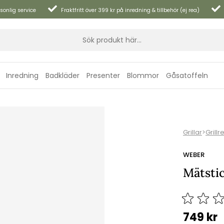
sonlig service
Fraktfritt över 399 kr på inredning & tillbehör (ej rea)
Inredning
Badkläder
Presenter
Blommor
Gåsatoffeln
Grillar
>
Grillr
WEBER
Mätstic
749
kr