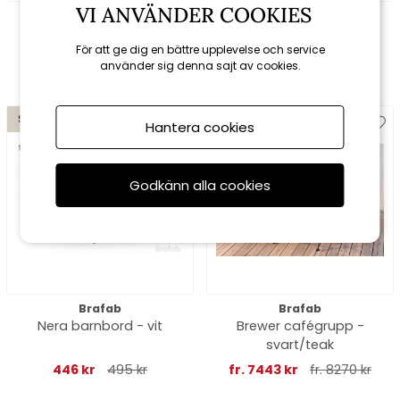
VI ANVÄNDER COOKIES
Sommarboden Selection
Sommarboden Selection
Caggi café-set - taupe
Caggi café-set - svart
För att ge dig en bättre upplevelse och service
1499 kr
1895 kr
1499 kr
1895 kr
använder sig denna sajt av cookies.
Spara 10%
Spara 10%
Hantera cookies
till 16/8
Godkänn alla cookies
Brafab
Brafab
Nera barnbord - vit
Brewer cafégrupp -
svart/teak
446 kr
495 kr
fr. 7443 kr
fr. 8270 kr