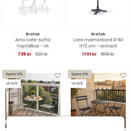
Brafab
Brafab
Arno café-soffa
Loire marmorbord Ø 60
hopfällbar - vit
H72 cm - antracit
738 kr
820 kr
1701 kr
1890 kr
Spara 21%
Spara 21%
till 16/8
till 16/8