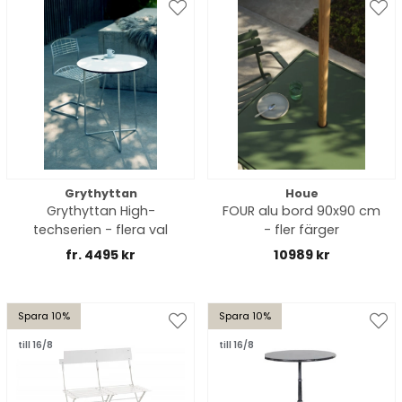
Grythyttan
Houe
Grythyttan High-
FOUR alu bord 90x90 cm
techserien - flera val
- fler färger
fr. 4495 kr
10989 kr
Spara 10%
Spara 10%
till 16/8
till 16/8