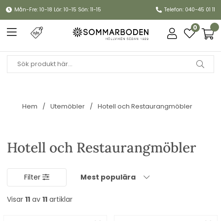
Mån-Fre: 10-18 Lör: 10-15 Sön: 11-15
Telefon: 040-45 01 11
0
Hem
Utemöbler
Hotell och Restaurangmöbler
Hotell och Restaurangmöbler
Filter
Mest populära
Visar
11
av
11
artiklar