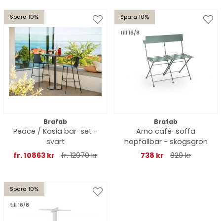
Spara 10%
Spara 10%
till 16/8
Brafab
Brafab
Peace / Kasia bar-set -
Arno café-soffa
svart
hopfällbar - skogsgrön
fr. 10863 kr
fr. 12070 kr
738 kr
820 kr
Spara 10%
till 16/8