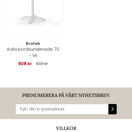
Brafab
Avila bordsunderrede 70
- vit
928 kr
1031 kr
PRENUMERERA PÅ VÅRT NYHETSBREV:
VILLKOR