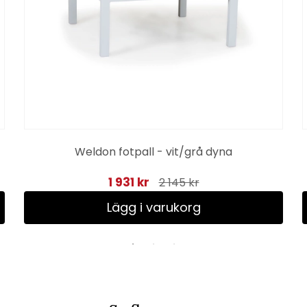
Weldon fotpall - vit/grå dyna
1 931 kr
2 145 kr
Lägg i varukorg