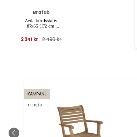
Brafab
Avila bordsstativ
87x65 H72 cm,
fällbart - svart matt
2 490 kr
2 241 kr
KAMPANJ
till 16/8