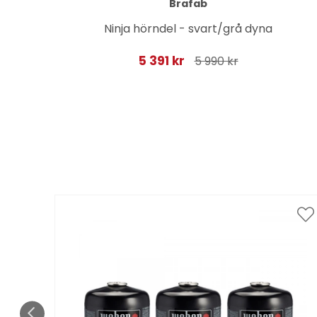
Brafab
Ninja hörndel - svart/grå dyna
5 391 kr
5 990 kr