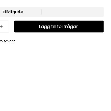
Tillfälligt slut
Lägg till förfrågan
m favorit