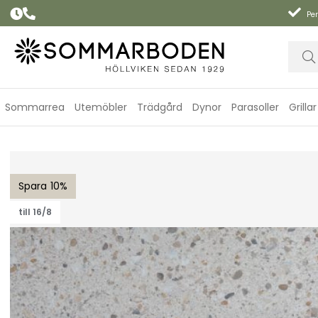
Per
Sommarrea
Utemöbler
Trädgård
Dynor
Parasoller
Grillar
Laminatskiva 125x70 cm - beige terrazzo
10
till 16/8