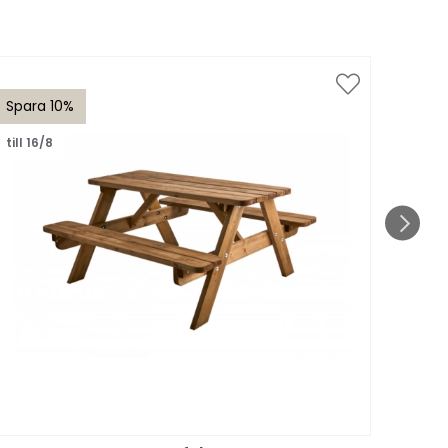
Spara 10%
Spar
till 16/8
till 1