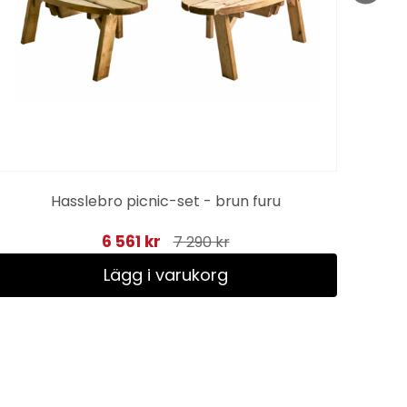
Hasslebro picnic-set - brun furu
6 561 kr
7 290 kr
Lägg i varukorg