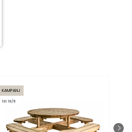
KAMPANJ
KAMP
till 16/8
till 1