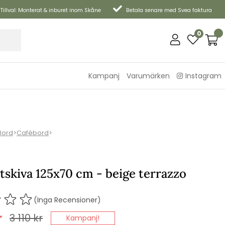
Tillval: Monterat & inburet inom Skåne
Betala senare med Svea faktura
0
Kampanj
Varumärken
Instagram
Bord
>
Cafébord
>
skiva 125x70 cm - beige terrazzo
(Inga Recensioner)
r
3 110
kr
Kampanj!