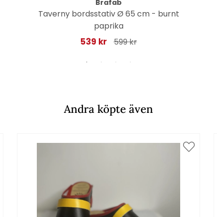
Brafab
Taverny bordsstativ Ø 65 cm - burnt
paprika
539 kr
599 kr
Andra köpte även