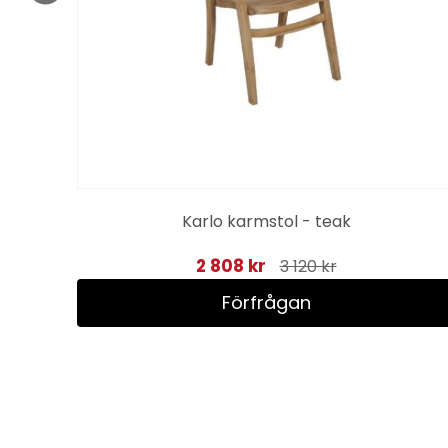
na
Karlo karmstol - teak
2 808 kr
3 120 kr
Förfrågan