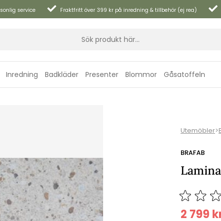
sonlig service
Fraktfritt över 399 kr på inredning & tillbehör (ej rea)
Inredning
Badkläder
Presenter
Blommor
Gåsatoffeln
Utemöbler
>
BRAFAB
Laminat
2 799
k