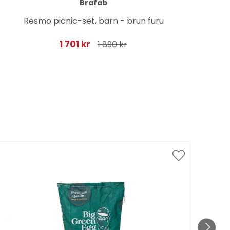
Brafab
Resmo picnic-set, barn - brun furu
1 701 kr
1 890 kr
Spar
till 1