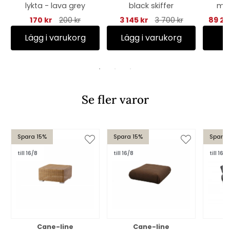
lykta - lava grey
black skiffer
med
170 kr
200 kr
3 145 kr
3 700 kr
89 25
Lägg i varukorg
Lägg i varukorg
Se fler varor
Spara 15%
Spara 15%
Spara 
till 16/8
till 16/8
till 16/8
Cane-line
Cane-line