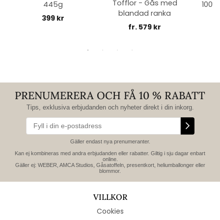
Tofflor - Gås med
445g
100% 
blandad ranka
399 kr
fr. 579 kr
PRENUMERERA OCH FÅ 10 % RABATT
Tips, exklusiva erbjudanden och nyheter direkt i din inkorg.
Gäller endast nya prenumeranter.
Kan ej kombineras med andra erbjudanden eller rabatter. Giltig i sju dagar enbart
online.
Gäller ej: WEBER, AMCA Studios, Gåsatoffeln, presentkort, heliumballonger eller
blommor.
VILLKOR
Cookies