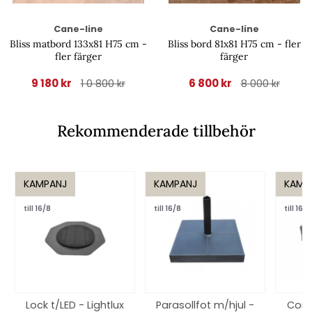
Cane-line
Cane-line
Bliss matbord 133x81 H75 cm -
Bliss bord 81x81 H75 cm - fler
fler färger
färger
9 180 kr
6 800 kr
1 0 800 kr
8 000 kr
Rekommenderade tillbehör
KAMPANJ
KAMPANJ
KAMP
till 16/8
till 16/8
till 16/8
Lock t/LED - Lightlux
Parasollfot m/hjul -
Coni