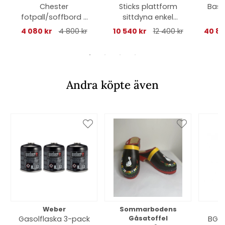
Chester
Sticks plattform
Bask
fotpall/soffbord -
sittdyna enkel
natural
modul - umber
4 080 kr
4 800 kr
10 540 kr
12 400 kr
40 80
brown
Andra köpte även
Weber
Sommarbodens
Bi
Gasolflaska 3-pack
Gåsatoffel
BGE 