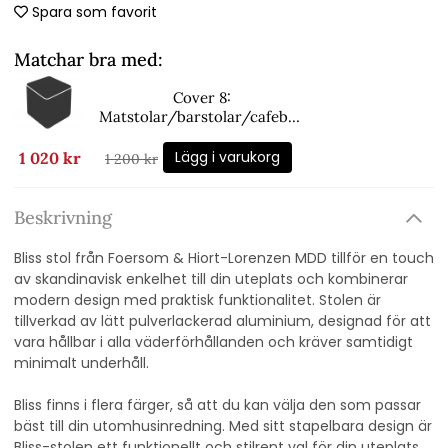
Spara som favorit
Matchar bra med:
Cover 8:
Matstolar/barstolar/cafebor
d/Ocean large - black
Lägg i varukorg
1 020 kr
1 200 kr
Beskrivning
Bliss stol från Foersom & Hiort-Lorenzen MDD tillför en touch
av skandinavisk enkelhet till din uteplats och kombinerar
modern design med praktisk funktionalitet. Stolen är
tillverkad av lätt pulverlackerad aluminium, designad för att
vara hållbar i alla väderförhållanden och kräver samtidigt
minimalt underhåll.
Bliss finns i flera färger, så att du kan välja den som passar
bäst till din utomhusinredning. Med sitt stapelbara design är
Bliss-stolen ett funktionellt och stilrent val för din uteplats.