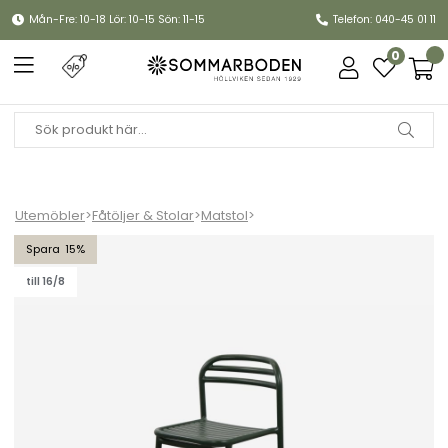
Mån-Fre: 10-18 Lör: 10-15 Sön: 11-15
Telefon: 040-45 01 11
0
Utemöbler
>
Fåtöljer & Stolar
>
Matstol
>
Bliss stol, stapelbar - dark green
15
till 16/8