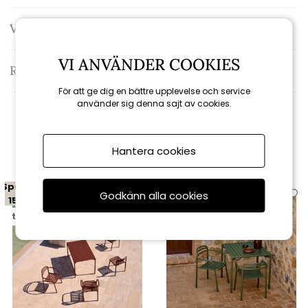
Varumärke: Cane-line
VI ANVÄNDER COOKIES
Recensioner
För att ge dig en bättre upplevelse och service
använder sig denna sajt av cookies.
Relaterade produkter
Hantera cookies
Spara
Spara
Godkänn alla cookies
15%
15%
till 16/8
till 16/8