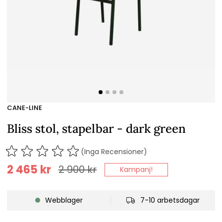
CANE-LINE
Bliss stol, stapelbar - dark green
(Inga Recensioner)
2 465
kr
2 900
kr
Kampanj!
Webblager
7-10 arbetsdagar