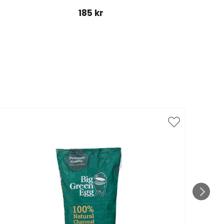
185 kr
Spar
till 1