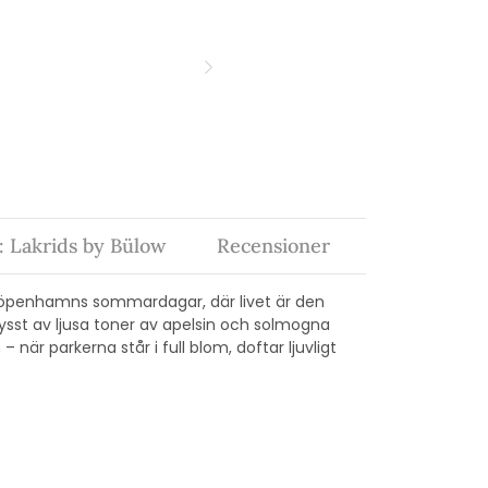
 Lakrids by Bülow
Recensioner
ll Köpenhamns sommardagar, där livet är den
kysst av ljusa toner av apelsin och solmogna
är parkerna står i full blom, doftar ljuvligt