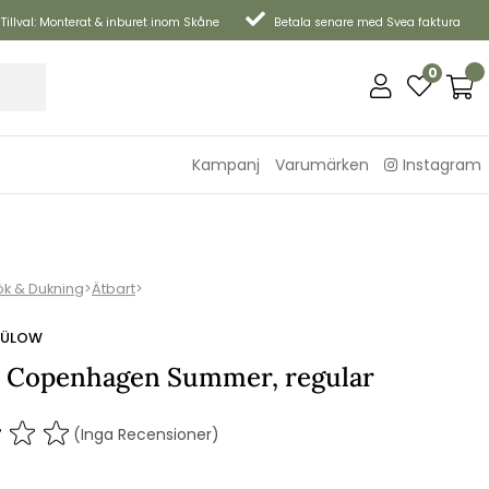
Tillval: Monterat & inburet inom Skåne
Betala senare med Svea faktura
0
Kampanj
Varumärken
Instagram
ök & Dukning
>
Ätbart
>
 BÜLOW
s Copenhagen Summer, regular
(Inga Recensioner)