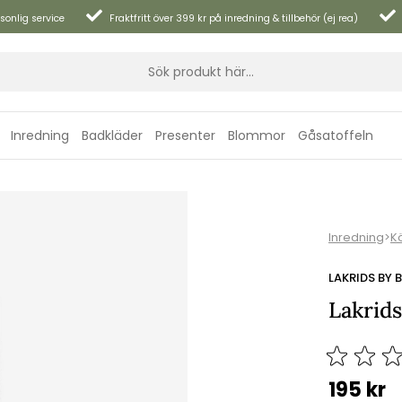
sonlig service
Fraktfritt över 399 kr på inredning & tillbehör (ej rea)
Inredning
Badkläder
Presenter
Blommor
Gåsatoffeln
Inredning
>
K
LAKRIDS BY
Lakrid
195
kr