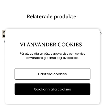
Relaterade produkter
Spara
Spara
10%
10%
till 16/8
till 16/8
VI ANVÄNDER COOKIES
För att ge dig en bättre upplevelse och service
använder sig denna sajt av cookies.
Hantera cookies
Brafab
Brafab
Ashfield soffbord 140x80 -
Ashfield sidobord 50x50 cm -
Godkänn alla cookies
beige/glas
beige/glas
3 011 kr
1 679 kr
3 345 kr
1 865 kr