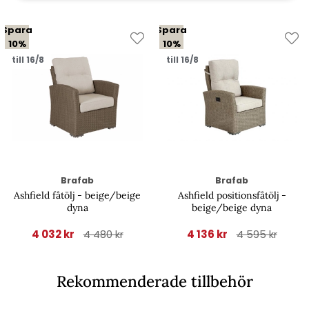
Spara
Spara
10%
10%
till 16/8
till 16/8
Brafab
Brafab
Ashfield fåtölj - beige/beige
Ashfield positionsfåtölj -
dyna
beige/beige dyna
4 032 kr
4 136 kr
4 480 kr
4 595 kr
Rekommenderade tillbehör