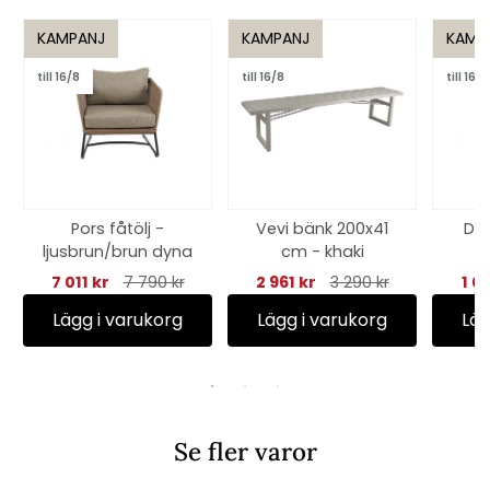
KAMPANJ
KAMPANJ
KAMP
till 16/8
till 16/8
till 16/8
Pors fåtölj -
Vevi bänk 200x41
Del
ljusbrun/brun dyna
cm - khaki
7 011 kr
7 790 kr
2 961 kr
3 290 kr
1 0
Lägg i varukorg
Lägg i varukorg
Läg
Se fler varor