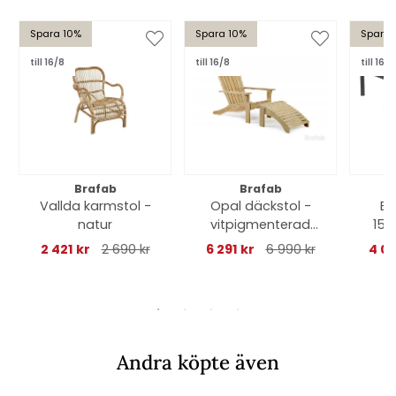
Spara 10%
Spara 10%
Spara 
till 16/8
till 16/8
till 16/8
Brafab
Brafab
Vallda karmstol -
Opal däckstol -
Br
natur
vitpigmenterad
150
teak
f
2 421 kr
2 690 kr
6 291 kr
6 990 kr
4 04
Andra köpte även