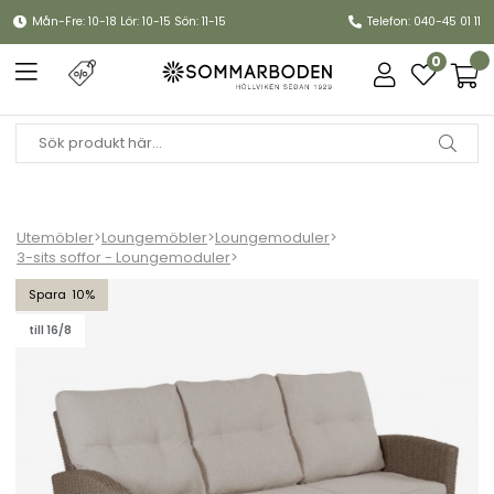
Mån-Fre: 10-18 Lör: 10-15 Sön: 11-15
Telefon: 040-45 01 11
0
Utemöbler
>
Loungemöbler
>
Loungemoduler
>
3-sits soffor - Loungemoduler
>
Ashfield 3-sits soffa - beige/beige dyna
10
till 16/8