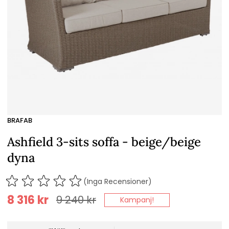
BRAFAB
Ashfield 3-sits soffa - beige/beige
dyna
(Inga Recensioner)
8 316
kr
9 240
kr
Kampanj!