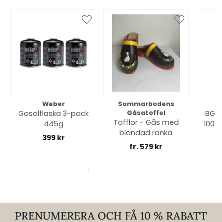
Weber
Sommarbodens
Bi
Gasolflaska 3-pack
Gåsatoffel
BGE 
Tofflor - Gås med
445g
100% 
blandad ranka
399 kr
fr. 579 kr
PRENUMERERA OCH FÅ 10 % RABATT