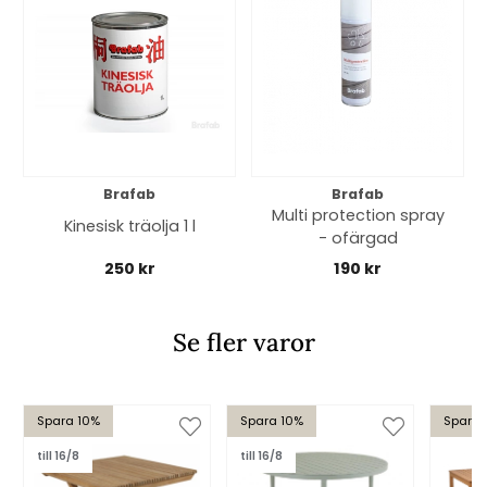
Brafab
Brafab
Multi protection spray
Kinesisk träolja 1 l
- ofärgad
250 kr
190 kr
Se fler varor
Spara 10%
Spara 10%
Spara 
till 16/8
till 16/8