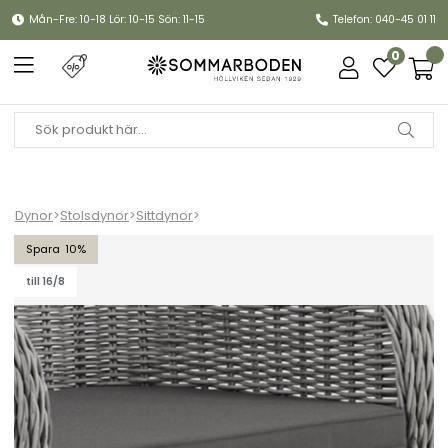
Mån-Fre: 10-18 Lör: 10-15 Sön: 11-15
Telefon: 040-45 01 11
0
Dynor
>
Stolsdynor
>
Sittdynor
>
Paulina sittdyna till fåtölj - grå
10
till 16/8