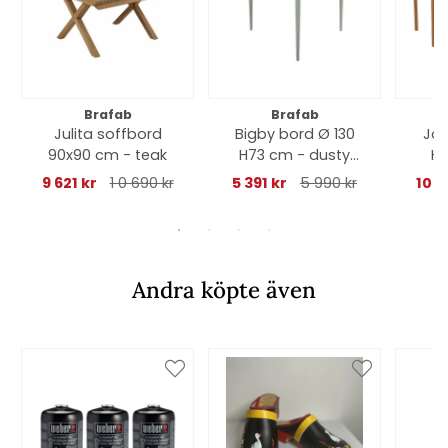
Brafab
Brafab
Julita soffbord
Bigby bord Ø 130
Joe
90x90 cm - teak
H73 cm - dusty
H7
green
9 621 kr
1 0 690 kr
5 391 kr
5 990 kr
10 3
Andra köpte även