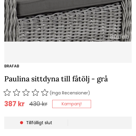
BRAFAB
Paulina sittdyna till fåtölj - grå
(Inga Recensioner)
387
kr
430
kr
Kampanj!
Tillfälligt slut