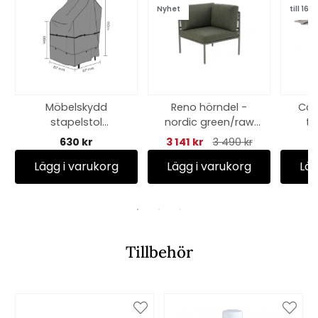
Nyhet
till 16/8
Möbelskydd
Reno hörndel -
Cam
stapelstol
nordic green/raw
ti
67x67xH80/100 cm,
avocado dyna
an
630 kr
3 141 kr
3 490 kr
71
andas - svart
Lägg i varukorg
Lägg i varukorg
Läg
Tillbehör