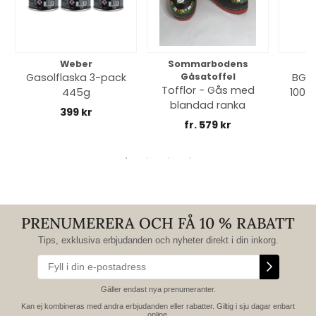
Weber
Sommarbodens
Bi
Gasolflaska 3-pack
Gåsatoffel
BGE 
Tofflor - Gås med
445g
100% 
blandad ranka
399 kr
fr. 579 kr
PRENUMERERA OCH FÅ 10 % RABATT
Tips, exklusiva erbjudanden och nyheter direkt i din inkorg.
Gäller endast nya prenumeranter.
Kan ej kombineras med andra erbjudanden eller rabatter. Giltig i sju dagar enbart
online.