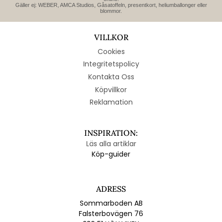
Gäller ej: WEBER, AMCA Studios, Gåsatoffeln, presentkort, heliumballonger eller
blommor.
VILLKOR
Cookies
Integritetspolicy
Kontakta Oss
Köpvillkor
Reklamation
INSPIRATION:
Läs alla artiklar
Köp-guider
ADRESS
Sommarboden AB
Falsterbovägen 76