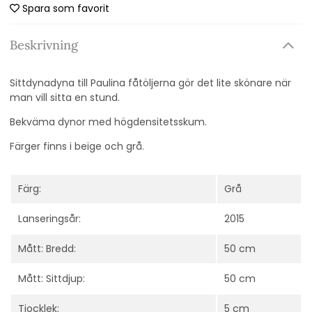
Spara som favorit
Beskrivning
Sittdynadyna till Paulina fåtöljerna gör det lite skönare när
man vill sitta en stund.
Bekväma dynor med högdensitetsskum.
Färger finns i beige och grå.
Färg:
Grå
Lanseringsår:
2015
Mått: Bredd:
50 cm
Mått: Sittdjup:
50 cm
Tjocklek:
5 cm