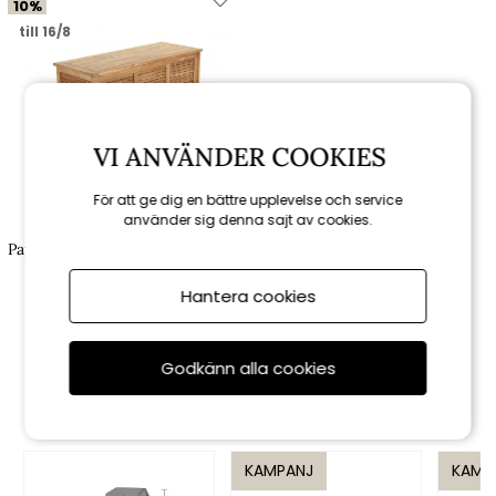
10%
till 16/8
VI ANVÄNDER COOKIES
För att ge dig en bättre upplevelse och service
använder sig denna sajt av cookies.
Brafab
Papaya förvaringslåda 130x51 cm
H 60 cm - teak
Hantera cookies
6 561 kr
7 290 kr
Godkänn alla cookies
Rekommenderade tillbehör
KAMPANJ
KAMP