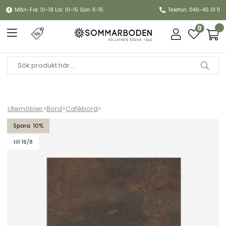
Mån-Fre: 10-18 Lör: 10-15 Sön: 11-15
Telefon: 040-45 01 11
0
Utemöbler
>
Bord
>
Cafébord
>
Piani bordsskiva laminat 70x70 cm - corten
10
till 16/8