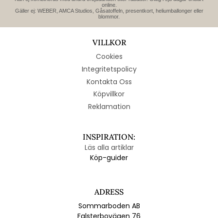
online.
Gäller ej: WEBER, AMCA Studios, Gåsatoffeln, presentkort, heliumballonger eller
blommor.
VILLKOR
Cookies
Integritetspolicy
Kontakta Oss
Köpvillkor
Reklamation
INSPIRATION:
Läs alla artiklar
Köp-guider
ADRESS
Sommarboden AB
Falsterbovägen 76