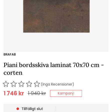
BRAFAB
Piani bordsskiva laminat 70x70 cm -
corten
(Inga Recensioner)
1 746
kr
1 940
kr
Kampanj!
Tillfälligt slut