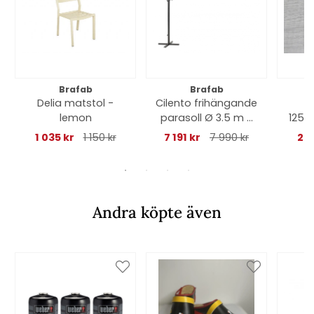
Brafab
Brafab
Delia matstol -
Cilento frihängande
L
lemon
parasoll Ø 3.5 m -
125x
antracit/grey
1 035 kr
1 150 kr
7 191 kr
7 990 kr
2 7
Andra köpte även