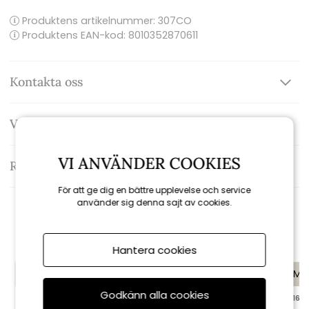
Produktens artikelnummer:
307CO
Produktens EAN-kod: 8010352870611
Kontakta oss
Varumärke: Brafab
VI ANVÄNDER COOKIES
Recensioner
För att ge dig en bättre upplevelse och service
använder sig denna sajt av cookies.
Rekommenderade tillbehör
Hantera cookies
KAMPANJ
KAMPANJ
KAMP
Godkänn alla cookies
till 16/8
till 16/8
till 16/8