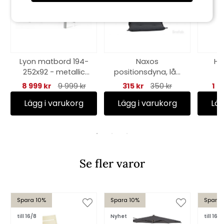
Lyon matbord 194-
Naxos
Ha
252x92 - metallic
positionsdyna, låg
d
silver/grå
- antracit
8 999 kr
9 999 kr
315 kr
350 kr
1 5
Lägg i varukorg
Lägg i varukorg
Läg
Se fler varor
Spara 10%
Spara 10%
Spara 
till 16/8
Nyhet
till 16/8