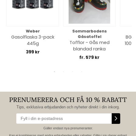
Weber
Sommarbodens
Bi
Gasolflaska 3-pack
Gåsatoffel
BGE 
Tofflor - Gås med
445g
100% 
blandad ranka
399 kr
fr. 579 kr
PRENUMERERA OCH FÅ 10 % RABATT
Tips, exklusiva erbjudanden och nyheter direkt i din inkorg.
Gäller endast nya prenumeranter.
Kan ej kombineras med andra erbjudanden eller rabatter. Giltig i sju dagar enbart