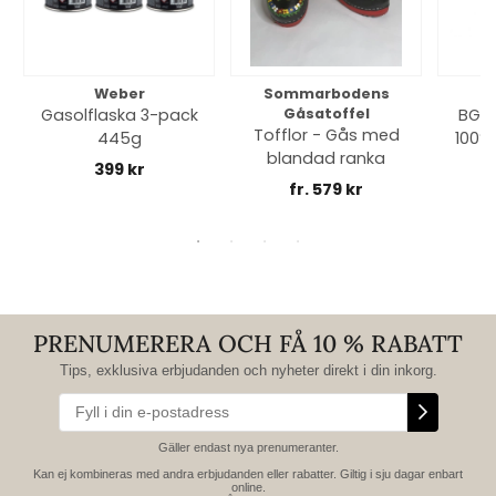
Weber
Sommarbodens
Bi
Gasolflaska 3-pack
Gåsatoffel
BGE 
Tofflor - Gås med
445g
100% 
blandad ranka
399 kr
fr. 579 kr
PRENUMERERA OCH FÅ 10 % RABATT
Tips, exklusiva erbjudanden och nyheter direkt i din inkorg.
Gäller endast nya prenumeranter.
Kan ej kombineras med andra erbjudanden eller rabatter. Giltig i sju dagar enbart
online.