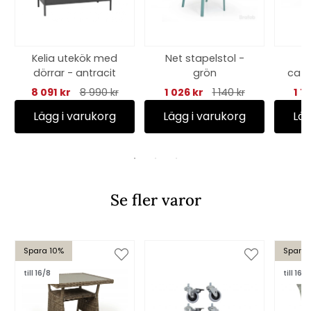
Kelia utekök med
Net stapelstol -
Wi
dörrar - antracit
grön
café
8 091 kr
8 990 kr
1 026 kr
1 140 kr
1 7
Lägg i varukorg
Lägg i varukorg
Läg
Se fler varor
Spara 10%
Spara 
till 16/8
till 16/8