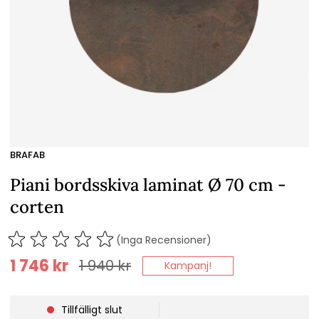
BRAFAB
Piani bordsskiva laminat Ø 70 cm -
corten
(Inga Recensioner)
1 746
kr
1 940
kr
Kampanj!
Tillfälligt slut