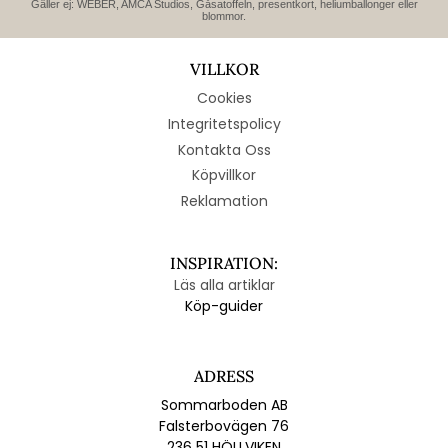
Gäller ej: WEBER, AMCA Studios, Gåsatoffeln, presentkort, heliumballonger eller
blommor.
VILLKOR
Cookies
Integritetspolicy
Kontakta Oss
Köpvillkor
Reklamation
INSPIRATION:
Läs alla artiklar
Köp-guider
ADRESS
Sommarboden AB
Falsterbovägen 76
236 51 HÖLLVIKEN