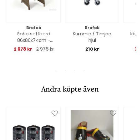
Brafab
Brafab
Soho soffbord
Kummin / Timjan
Idun
86x86x74cm -
hjul
rustik
2 678 kr
2 975 kr
210 kr
37
Andra köpte även