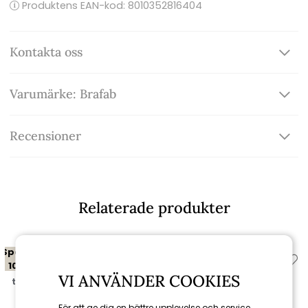
Produktens EAN-kod: 8010352816404
Kontakta oss
Varumärke: Brafab
Recensioner
Relaterade produkter
Spara
Spara
10%
10%
VI ANVÄNDER COOKIES
till 16/8
till 16/8
För att ge dig en bättre upplevelse och service