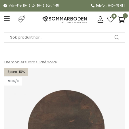
Mån-Fre: 10-18 Lör: 10-15 Sön: 11-15
Telefon: 040-45 01 11
0
Utemöbler
>
Bord
>
Cafébord
>
Piani bordsskiva laminat Ø 70 cm - corten
10
till 16/8