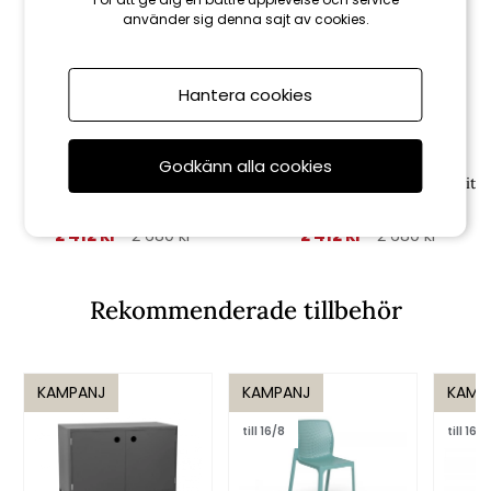
använder sig denna sajt av cookies.
Hantera cookies
Brafab
Brafab
Godkänn alla cookies
Frasca bordsstativ fällbart -
Frasca bordsstativ fällbart - vit
antracit
2 412 kr
2 412 kr
2 680 kr
2 680 kr
Rekommenderade tillbehör
KAMPANJ
KAMPANJ
KAMP
till 16/8
till 16/8