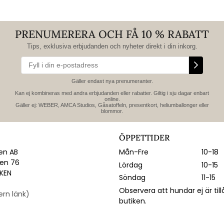
PRENUMERERA OCH FÅ 10 % RABATT
Tips, exklusiva erbjudanden och nyheter direkt i din inkorg.
Gäller endast nya prenumeranter.
Kan ej kombineras med andra erbjudanden eller rabatter. Giltig i sju dagar enbart
online.
Gäller ej: WEBER, AMCA Studios, Gåsatoffeln, presentkort, heliumballonger eller
blommor.
ÖPPETTIDER
n AB
Mån-Fre
10-18
gen 76
Lördag
10-15
IKEN
Söndag
11-15
Observera att hundar ej är till
tern länk)
butiken.