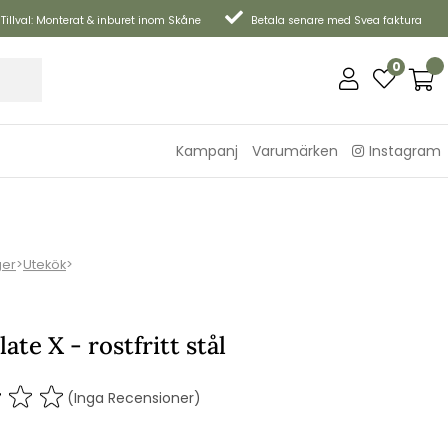
Tillval: Monterat & inburet inom Skåne
Betala senare med Svea faktura
0
Kampanj
Varumärken
Instagram
ger
>
Utekök
>
ate X - rostfritt stål
(Inga Recensioner)