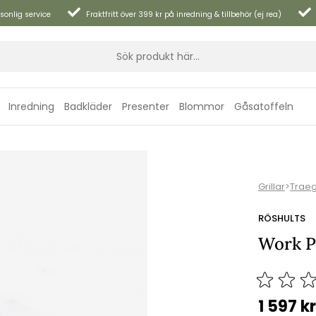
sonlig service
Fraktfritt över 399 kr på inredning & tillbehör (ej rea)
Inredning
Badkläder
Presenter
Blommor
Gåsatoffeln
Grillar
>
Trae
RÖSHULTS
Work Pl
1 597
kr