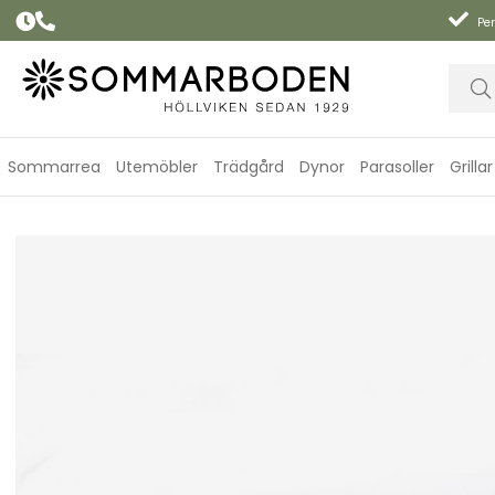
Per
Sommarrea
Utemöbler
Trädgård
Dynor
Parasoller
Grillar
Work Plate X - rostfritt stål