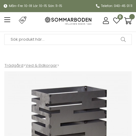
Mån-Fre: 10-18 Lör: 10-15 Sön: 11-15
Telefon: 040-45 01 11
0
Trädgård
>
Ved & Eldkorgar
>
Eldkorg Urban 70