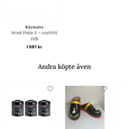
Röshults
Work Plate X - rostfritt
stål
1 597 kr
Andra köpte även