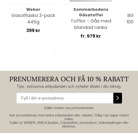
Weber
Sommarbodens
Bi
Gasolflaska 3-pack
Gåsatoffel
BGE 
Tofflor - Gås med
445g
100% 
blandad ranka
399 kr
fr. 579 kr
PRENUMERERA OCH FÅ 10 % RABATT
Tips, exklusiva erbjudanden och nyheter direkt i din inkorg.
Gäller endast nya prenumeranter.
Kan ej kombineras med andra erbjudanden eller rabatter. Giltig i sju dagar enbart
online.
Gäller ej: WEBER, AMCA Studios, Gåsatoffeln, presentkort, heliumballonger eller
blommor.