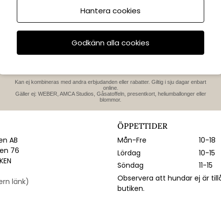
Hantera cookies
PRENUMERERA OCH FÅ 10 % RABATT
Tips, exklusiva erbjudanden och nyheter direkt i din inkorg.
Godkänn alla cookies
Gäller endast nya prenumeranter.
Kan ej kombineras med andra erbjudanden eller rabatter. Giltig i sju dagar enbart
online.
Gäller ej: WEBER, AMCA Studios, Gåsatoffeln, presentkort, heliumballonger eller
blommor.
ÖPPETTIDER
n AB
Mån-Fre
10-18
gen 76
Lördag
10-15
IKEN
Söndag
11-15
Observera att hundar ej är till
tern länk)
butiken.