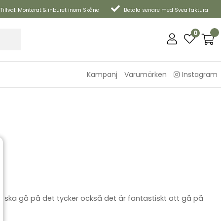
Tillval: Monterat & inburet inom Skåne
Betala senare med Svea faktura
0
Kampanj
Varumärken
Instagram
om ska gå på det tycker också det är fantastiskt att gå på