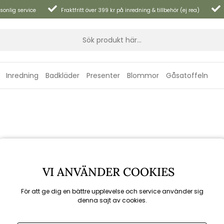
sonlig service
Fraktfritt över 399 kr på inredning & tillbehör (ej rea)
Inredning
Badkläder
Presenter
Blommor
Gåsatoffeln
VI ANVÄNDER COOKIES
För att ge dig en bättre upplevelse och service använder sig
denna sajt av cookies.
t fårskinn. Det är inte bara snyggt för golvet utan fötterna s
r vi ett som består av 100% gotländskt fårskinn.