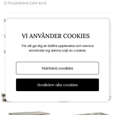
Produktens EAN-kod:
Kontakta oss
VI ANVÄNDER COOKIES
Varumärke: Sommarboden Selection
För att ge dig en bättre upplevelse och service
använder sig denna sajt av cookies.
Recensioner
Hantera cookies
Relaterade produkter
Godkänn alla cookies
Spara
Spara
15%
19%