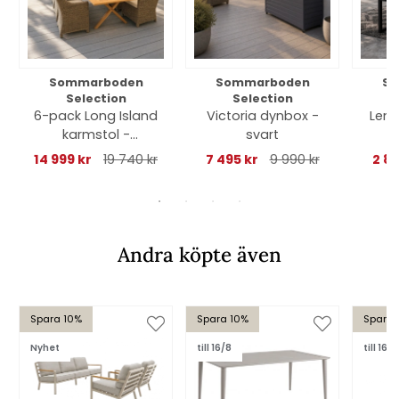
Sommarboden
Sommarboden
So
Selection
Selection
6-pack Long Island
Victoria dynbox -
Lenn
karmstol -
svart
p
natur/beige
14 999 kr
19 740 kr
7 495 kr
9 990 kr
2 8
Andra köpte även
Spara 10%
Spara 10%
Spara 
Nyhet
till 16/8
till 16/8