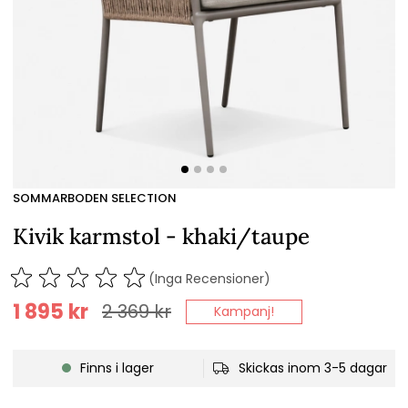
SOMMARBODEN SELECTION
Kivik karmstol - khaki/taupe
(Inga Recensioner)
1 895
kr
2 369
kr
Kampanj!
Finns i lager
Skickas inom 3-5 dagar