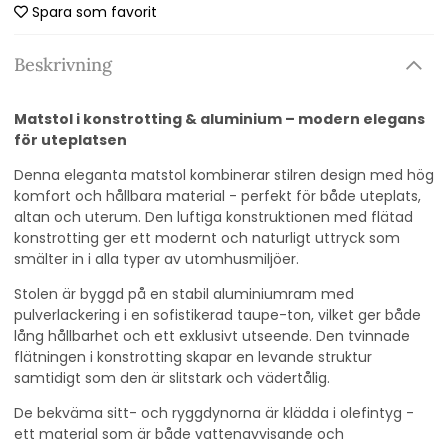
Spara som favorit
Beskrivning
Matstol i konstrotting & aluminium – modern elegans
för uteplatsen
Denna eleganta matstol kombinerar stilren design med hög
komfort och hållbara material - perfekt för både uteplats,
altan och uterum. Den luftiga konstruktionen med flätad
konstrotting ger ett modernt och naturligt uttryck som
smälter in i alla typer av utomhusmiljöer.
Stolen är byggd på en stabil aluminiumram med
pulverlackering i en sofistikerad taupe-ton, vilket ger både
lång hållbarhet och ett exklusivt utseende. Den tvinnade
flätningen i konstrotting skapar en levande struktur
samtidigt som den är slitstark och vädertålig.
De bekväma sitt- och ryggdynorna är klädda i olefintyg -
ett material som är både vattenavvisande och