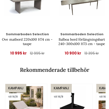
Sommarboden Selection
Sommarboden Selection
Ove matbord 220x100 H74 cm -
Balboa bord förlängningsbart
taupe
240-300x100 H73 cm - taupe
10 995 kr
10 900 kr
12 995 kr
13 395 kr
Rekommenderade tillbehör
KAMPANJ
KAMPANJ
KAMP
till 16/8
till 16/8
till 16/8