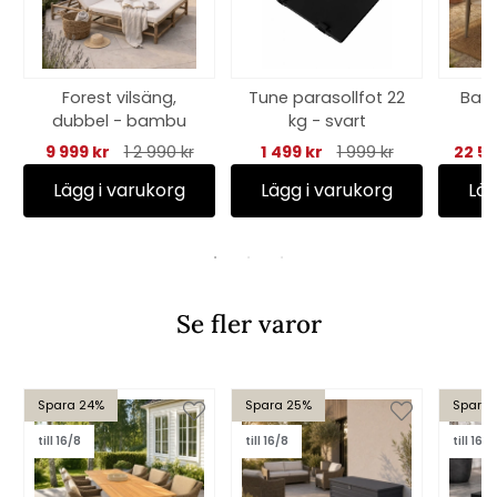
Forest vilsäng,
Tune parasollfot 22
Balb
dubbel - bambu
kg - svart
m
st
9 999 kr
1 2 990 kr
1 499 kr
1 999 kr
22 59
Lägg i varukorg
Lägg i varukorg
Läg
Se fler varor
Spara 24%
Spara 25%
Spara 
till 16/8
till 16/8
till 16/8