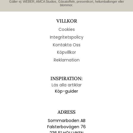
Gäller ej: WEBER, AMCA Studios, Gåsatoffeln, presentkort, heliumballonger eller
blommor.
VILLKOR
Cookies
Integritetspolicy
Kontakta Oss
Köpvillkor
Reklamation
INSPIRATION:
Läs alla artiklar
Köp-guider
ADRESS
Sommarboden AB
Falsterbovägen 76
236 51 HÖLLVIKEN