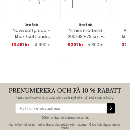
Brafab
Brafab
Nova soffgrupp -
Nimes matbord
We
khaki/soft dusk
200x98 H73 cm -
kha
dyna
khaki
13 491 kr
14 990 kr
5 301 kr
5 890 kr
3 8
PRENUMERERA OCH FÅ 10 % RABATT
Tips, exklusiva erbjudanden och nyheter direkt i din inkorg.
Gäller endast nya prenumeranter.
Kan ej kombineras med andra erbjudanden eller rabatter. Giltig i sju dagar enbart
online.