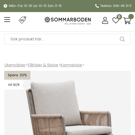
Mån-Fre: 10-18 Lör: 10-15 Sön: 11-15
Telefon: 040-45 01 11
0
Utemöbler
>
Fåtöljer & Stolar
>
Karmstolar
>
Kivik karmstol - khaki/taupe
20
till 16/8