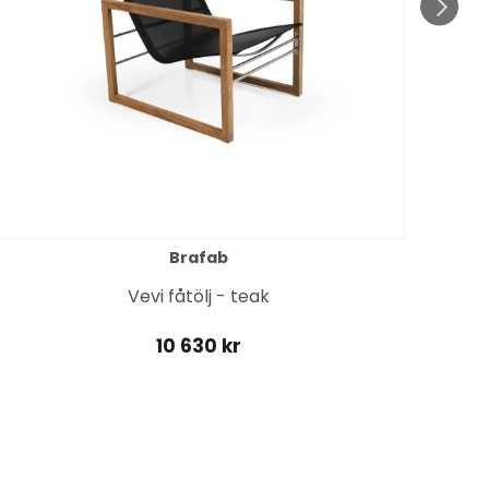
Brafab
Vevi fåtölj - teak
C
10 630 kr