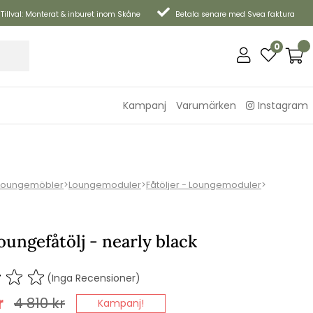
Tillval: Monterat & inburet inom Skåne
Betala senare med Svea faktura
0
Kampanj
Varumärken
Instagram
Loungemöbler
>
Loungemoduler
>
Fåtöljer - Loungemoduler
>
oungefåtölj - nearly black
(Inga Recensioner)
r
4 810
kr
Kampanj!