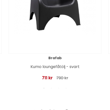
Brafab
Kumo loungefåtölj - svart
711 kr
790 kr