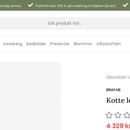
sonlig service
Fraktfritt över 399 kr på inredning & tillbehör (ej rea)
Inredning
Badkläder
Presenter
Blommor
Gåsatoffeln
Utemöbler
>
BRAFAB
Kotte l
4 329
k