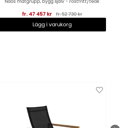
Naos matgrupp, bygg själv - rostfritt/teak
fr. 47 457 kr
fr. 52 730 kr
Lägg i varukorg
Spar
till 1