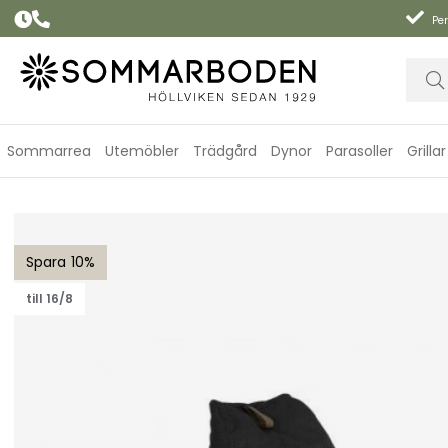
Per
Sommarrea
Utemöbler
Trädgård
Dynor
Parasoller
Grillar
Kotte loungefåtölj - nearly black
10
till 16/8