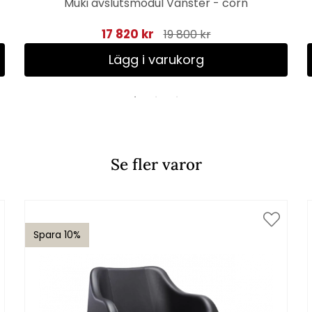
Muki avslutsmodul Vänster - corn
17 820 kr
19 800 kr
Lägg i varukorg
Se fler varor
Spara 10%