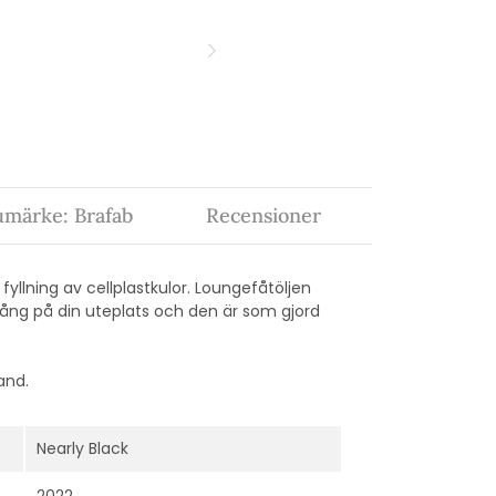
umärke: Brafab
Recensioner
fyllning av cellplastkulor. Loungefåtöljen
ckfång på din uteplats och den är som gjord
and.
Nearly Black
2022