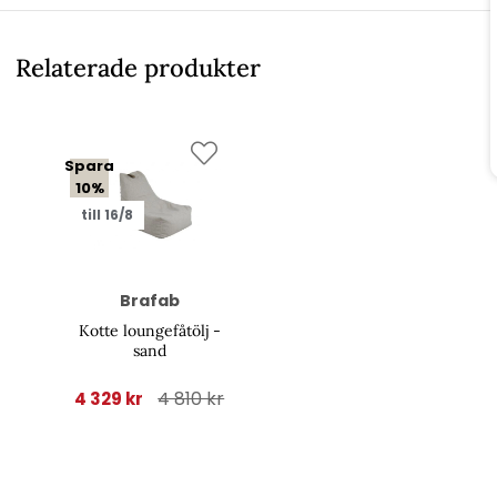
Relaterade produkter
Spara
10%
till 16/8
Brafab
Kotte loungefåtölj -
sand
4 810 kr
4 329 kr