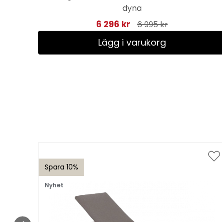
yna
dyna
6 296 kr
6 995 kr
Lägg i varukorg
Spara 10%
Nyhet