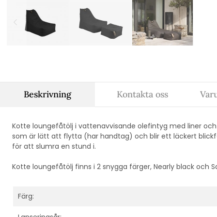
Beskrivning
Kontakta oss
Var
Kotte loungefåtölj i vattenavvisande olefintyg med liner och 
som är lätt att flytta (har handtag) och blir ett läckert bli
för att slumra en stund i.
Kotte loungefåtölj finns i 2 snygga färger, Nearly black och S
Färg:
Lanseringsår: