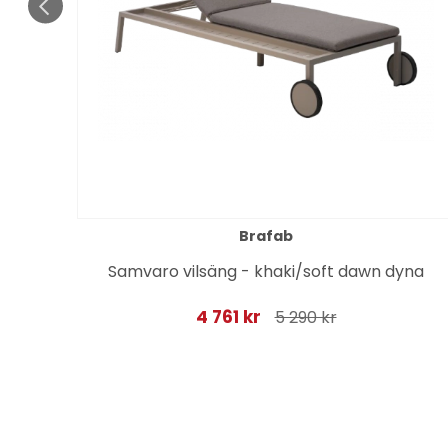
Brafab
ge
Samvaro vilsäng - khaki/soft dawn dyna
4 761 kr
5 290 kr