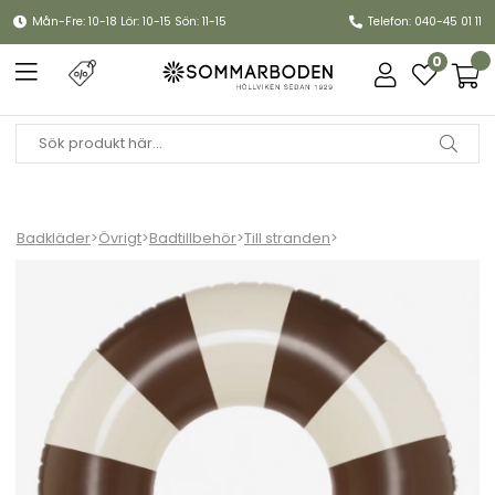
Mån-Fre: 10-18 Lör: 10-15 Sön: 11-15
Telefon: 040-45 01 11
0
Badkläder
>
Övrigt
>
Badtillbehör
>
Till stranden
>
Celine badring 120 cm - charleston tan