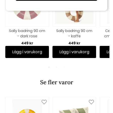
Sally badring 90 cm
Sally badring 90 cm
Celi
- dark rose
- kaffe
cm -
449 kr
449 kr
Lägg i varukorg
Lägg i varukorg
Läg
Se fler varor