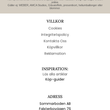
online.
Gäller ej: WEBER, AMCA Studios, Gåsatoffeln, presentkort, heliumballonger eller
blommor.
VILLKOR
Cookies
Integritetspolicy
Kontakta Oss
Köpvillkor
Reklamation
INSPIRATION:
Läs alla artiklar
Köp-guider
ADRESS
Sommarboden AB
Falsterbovägen 76