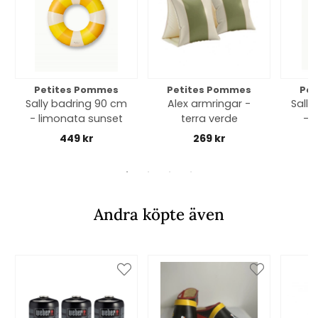
Petites Pommes
Petites Pommes
Pet
Sally badring 90 cm
Alex armringar -
Sally
- limonata sunset
terra verde
- 
449 kr
269 kr
Andra köpte även