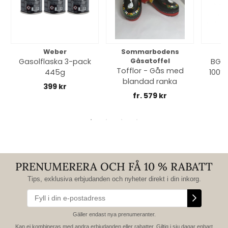
Weber
Sommarbodens
Bi
Gasolflaska 3-pack
Gåsatoffel
BGE 
Tofflor - Gås med
445g
100% 
blandad ranka
399 kr
fr. 579 kr
PRENUMERERA OCH FÅ 10 % RABATT
Tips, exklusiva erbjudanden och nyheter direkt i din inkorg.
Gäller endast nya prenumeranter.
Kan ej kombineras med andra erbjudanden eller rabatter. Giltig i sju dagar enbart