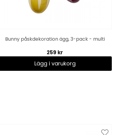
Bunny påskdekoration ägg, 3-pack - multi
Cir
259 kr
Lägg i varukorg