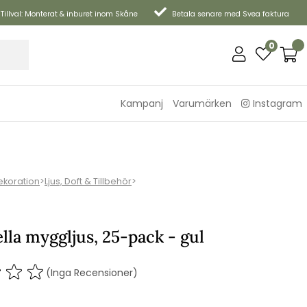
Tillval: Monterat & inburet inom Skåne
Betala senare med Svea faktura
0
Kampanj
Varumärken
Instagram
ekoration
>
Ljus, Doft & Tillbehör
>
lla myggljus, 25-pack - gul
(Inga Recensioner)