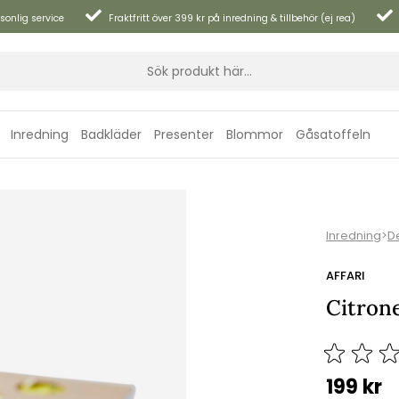
sonlig service
Fraktfritt över 399 kr på inredning & tillbehör (ej rea)
Inredning
Badkläder
Presenter
Blommor
Gåsatoffeln
Inredning
>
D
AFFARI
Citrone
199
kr