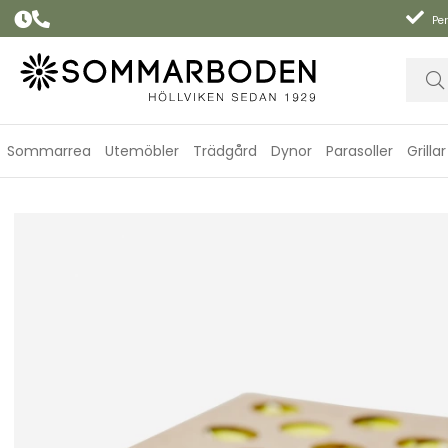
Per
Sommarrea
Utemöbler
Trädgård
Dynor
Parasoller
Grillar
Citronella myggljus, 25-pack - gul