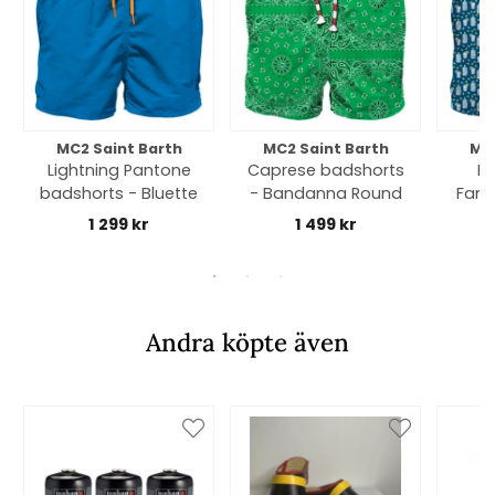
MC2 Saint Barth
MC2 Saint Barth
MC2
Lightning Pantone
Caprese badshorts
Li
badshorts - Bluette
- Bandanna Round
Fant
1 299 kr
1 499 kr
Andra köpte även