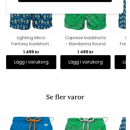
Lighting Micro
Caprese badshorts
Li
Fantasy badshorts
- Bandanna Round
Fant
- Portofino Gin
1 499 kr
1 499 kr
Lägg i varukorg
Lägg i varukorg
Läg
Se fler varor