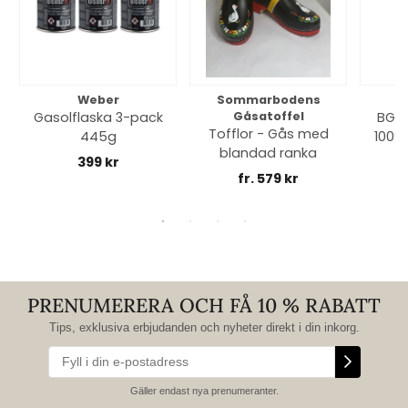
Weber
Sommarbodens
Bi
Gasolflaska 3-pack
Gåsatoffel
BGE 
Tofflor - Gås med
445g
100% 
blandad ranka
399 kr
fr. 579 kr
PRENUMERERA OCH FÅ 10 % RABATT
Tips, exklusiva erbjudanden och nyheter direkt i din inkorg.
Gäller endast nya prenumeranter.