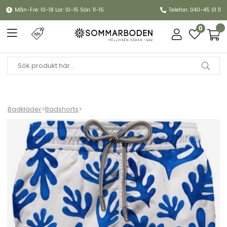
Mån-Fre: 10-18 Lör: 10-15 Sön: 11-15
Telefon: 040-45 01 11
0
Badkläder
>
Badshorts
>
Gustavia badshorts - Pained Leaves