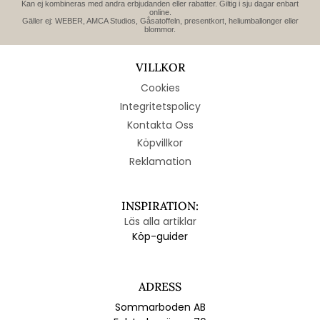
Kan ej kombineras med andra erbjudanden eller rabatter. Giltig i sju dagar enbart
online.
Gäller ej: WEBER, AMCA Studios, Gåsatoffeln, presentkort, heliumballonger eller
blommor.
VILLKOR
Cookies
Integritetspolicy
Kontakta Oss
Köpvillkor
Reklamation
INSPIRATION:
Läs alla artiklar
Köp-guider
ADRESS
Sommarboden AB