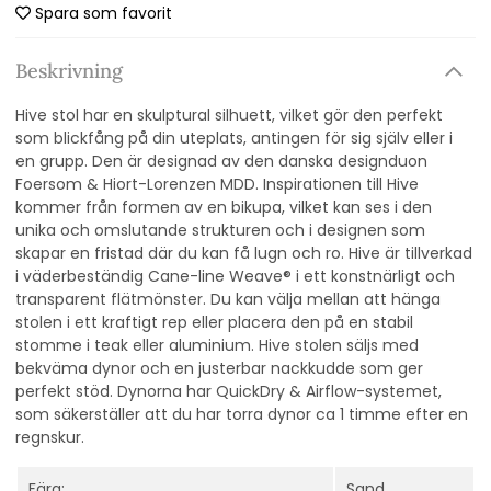
Spara som favorit
Beskrivning
Hive stol har en skulptural silhuett, vilket gör den perfekt
som blickfång på din uteplats, antingen för sig själv eller i
en grupp. Den är designad av den danska designduon
Foersom & Hiort-Lorenzen MDD. Inspirationen till Hive
kommer från formen av en bikupa, vilket kan ses i den
unika och omslutande strukturen och i designen som
skapar en fristad där du kan få lugn och ro. Hive är tillverkad
i väderbeständig Cane-line Weave® i ett konstnärligt och
transparent flätmönster. Du kan välja mellan att hänga
stolen i ett kraftigt rep eller placera den på en stabil
stomme i teak eller aluminium. Hive stolen säljs med
bekväma dynor och en justerbar nackkudde som ger
perfekt stöd. Dynorna har QuickDry & Airflow-systemet,
som säkerställer att du har torra dynor ca 1 timme efter en
regnskur.
Färg:
Sand