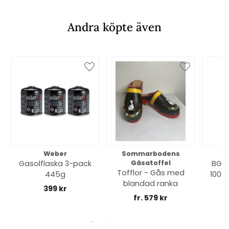
Andra köpte även
Weber
Sommarbodens
Bi
Gasolflaska 3-pack
Gåsatoffel
BGE 
Tofflor - Gås med
445g
100% 
blandad ranka
399 kr
fr. 579 kr