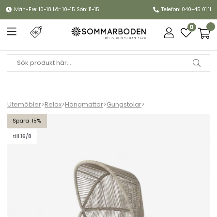
Mån-Fre: 10-18 Lör: 10-15 Sön: 11-15
Telefon: 040-45 01 11
0
Utemöbler
>
Relax
>
Hängmattor
>
Gungstolar
>
Hive stol - sand
15
till 16/8