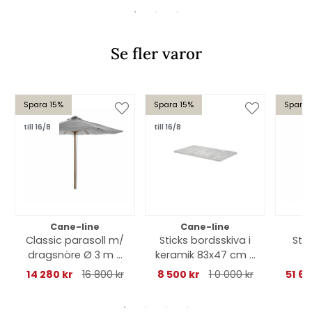
Se fler varor
Spara 15%
Spara 15%
Spara 
till 16/8
till 16/8
Cane-line
Cane-line
Classic parasoll m/
Sticks bordsskiva i
Sti
dragsnöre Ø 3 m -
keramik 83x47 cm -
teak pole
multi colour
glase
14 280 kr
16 800 kr
8 500 kr
1 0 000 kr
51 68