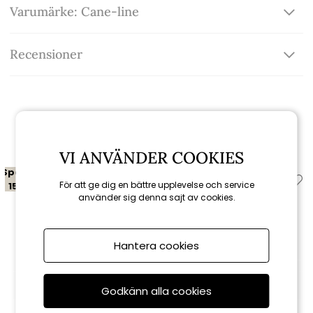
Varumärke: Cane-line
Recensioner
Relaterade produkter
VI ANVÄNDER COOKIES
Spara
Spara
För att ge dig en bättre upplevelse och service
15%
15%
använder sig denna sajt av cookies.
till 16/8
Hantera cookies
Godkänn alla cookies