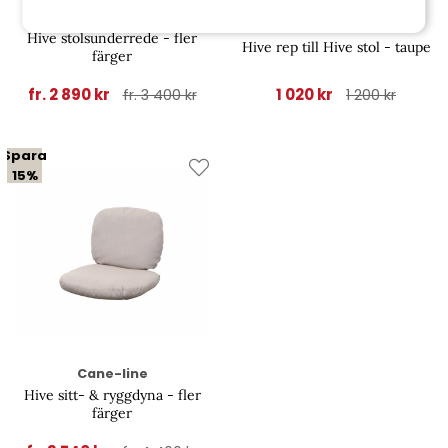
Cane-line
Cane-line
Hive stolsunderrede - fler
Hive rep till Hive stol - taupe
färger
fr. 2 890 kr
1 020 kr
fr. 3 400 kr
1 200 kr
Spara
15%
Cane-line
Hive sitt- & ryggdyna - fler
färger