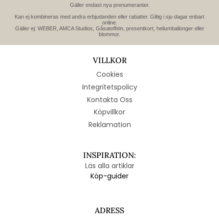
Gäller endast nya prenumeranter.
Kan ej kombineras med andra erbjudanden eller rabatter. Giltig i sju dagar enbart
online.
Gäller ej: WEBER, AMCA Studios, Gåsatoffeln, presentkort, heliumballonger eller
blommor.
VILLKOR
Cookies
Integritetspolicy
Kontakta Oss
Köpvillkor
Reklamation
INSPIRATION:
Läs alla artiklar
Köp-guider
ADRESS