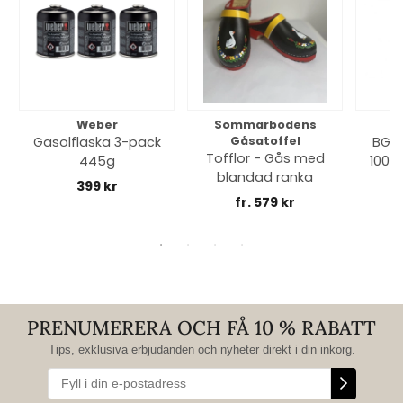
Weber
Sommarbodens
Bi
Gasolflaska 3-pack
Gåsatoffel
BGE 
Tofflor - Gås med
445g
100% 
blandad ranka
399 kr
fr. 579 kr
PRENUMERERA OCH FÅ 10 % RABATT
Tips, exklusiva erbjudanden och nyheter direkt i din inkorg.