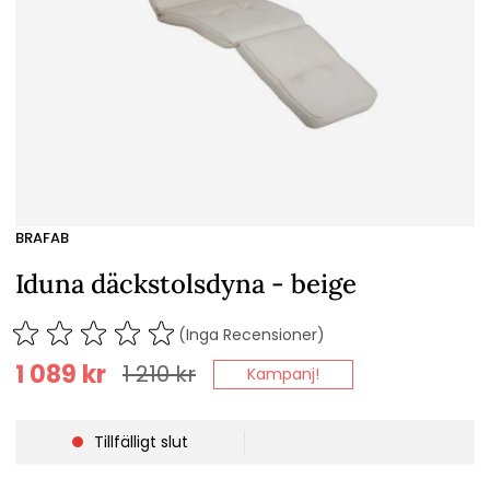
BRAFAB
Iduna däckstolsdyna - beige
(Inga Recensioner)
1 089
kr
1 210
kr
Kampanj!
Tillfälligt slut