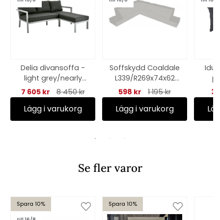
Delia divansoffa -
Soffskydd Coaldale
Idun
light grey/nearly
L339/R269x74x62
pa
black dyna
cm - grå
7 605 kr
8 450 kr
598 kr
1 195 kr
37
Lägg i varukorg
Lägg i varukorg
Läg
Se fler varor
Spara 10%
Spara 10%
till 16/8