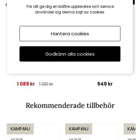
till 16/8
För att ge dig en bättre upplevelse och service
använder sig denna sajt av cookies.
Hantera cookies
Godkänn alla cookies
Brafab
AeroCover
Dynväska 200x75 H 60 cm -
Iduna däckstolsdyna - grön
antracit
1 089 kr
949 kr
1 210 kr
Rekommenderade tillbehör
KAMPANJ
KAMPANJ
KAMP
till 16/8
till 16/8
till 16/8