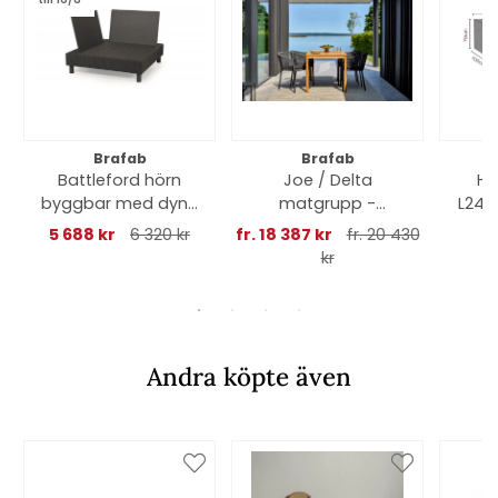
Brafab
Brafab
Battleford hörn
Joe / Delta
Hö
byggbar med dyna
matgrupp -
L245
- grå
teak/svart
cm, 
5 688 kr
6 320 kr
fr. 18 387 kr
fr. 20 430
kr
Andra köpte även