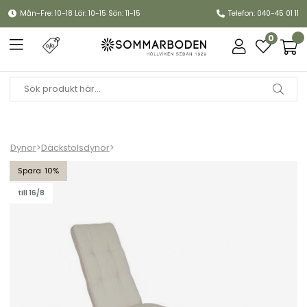
Mån-Fre: 10-18 Lör: 10-15 Sön: 11-15
Telefon: 040-45 01 11
0
Dynor
>
Däckstolsdynor
>
Iduna däckstolsdyna - beige
10
till 16/8